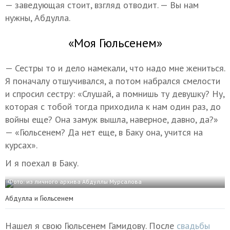
— заведующая стоит, взгляд отводит. — Вы нам
нужны, Абдулла.
«Моя Гюльсенем»
— Сестры то и дело намекали, что надо мне жениться.
Я поначалу отшучивался, а потом набрался смелости
и спросил сестру: «Слушай, а помнишь ту девушку? Ну,
которая с тобой тогда приходила к нам один раз, до
войны еще? Она замуж вышла, наверное, давно, да?»
— «Гюльсенем? Да нет еще, в Баку она, учится на
курсах».
И я поехал в Баку.
Фото: из личного архива Абдуллы Мурсалова
Абдулла и Гюльсенем
Нашел я свою Гюльсенем Гамидову. После
свадьбы