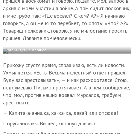
пришел в военкомат и говорю, подайте, мол, запрос в
архив о моем участии в войне. А там сидит полковник,
и мне грубо так: «Где воевал? С кем? А?» Я начинаю
говорить, а он меня то перебьет, то опять: «Что? А?»
Товарищ полковник, говорю, я не милостыню просить
пришел. Давайте по-человечески.
Фото: Айдемир Даганов
Прихожу спустя время, спрашиваю, есть ли новости.
Ухмыляется: «Есть. Весьма нелестный ответ пришел.
Буду вас арестовывать», — и как расхохотался. Стою,
недоумеваю. Письмо протягивает. А в нем сообщение,
что, мол, против наших воевал Мурсалов, требуем
арестовать…
— Капита-а-анишка, ха-ха-ха, давай иди отсюда!
Поругались мы. Вышел, хлопнув дверью.
Потом на свадьбе в Ахтах встретил знакомого из