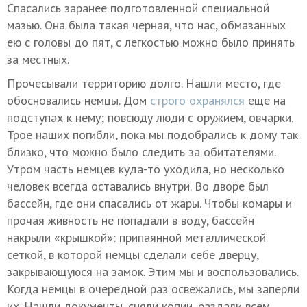
Спасались заранее подготовленной специальной
мазью. Она была такая черная, что нас, обмазанных
ею с головы до пят, с легкостью можно было принять
за местных.
Прочесывали территорию долго. Нашли место, где
обосновались немцы. Дом
строго охранялся
еще на
подступах к нему; повсюду люди с оружием, овчарки.
Трое наших погибли, пока мы подобрались к дому так
близко, что можно было следить за обитателями.
Утром часть немцев куда-то уходила, но несколько
человек всегда оставались внутри. Во дворе был
бассейн, где они спасались от жары. Чтобы комары и
прочая живность не попадали в воду, бассейн
накрыли «крышкой»: припаянной металлической
сеткой, в которой немцы сделали себе дверцу,
закрывающуюся на замок. Этим мы и воспользовались.
Когда немцы в очередной раз освежались, мы заперли
их. Нашли документы, сняли копии, раздали всем,