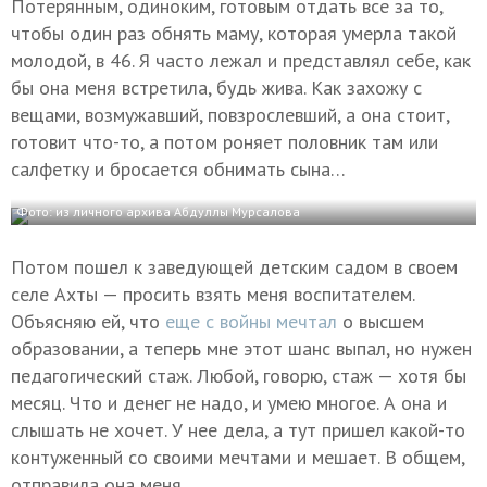
Потерянным, одиноким, готовым отдать все за то,
чтобы один раз обнять маму, которая умерла такой
молодой, в 46. Я часто лежал и представлял себе, как
бы она меня встретила, будь жива. Как захожу с
вещами, возмужавший, повзрослевший, а она стоит,
готовит что-то, а потом роняет половник там или
салфетку и бросается обнимать сына…
Фото: из личного архива Абдуллы Мурсалова
Потом пошел к заведующей детским садом в своем
селе Ахты — просить взять меня воспитателем.
Объясняю ей, что
еще с войны мечтал
о высшем
образовании, а теперь мне этот шанс выпал, но нужен
педагогический стаж. Любой, говорю, стаж — хотя бы
месяц. Что и денег не надо, и умею многое. А она и
слышать не хочет. У нее дела, а тут пришел какой-то
контуженный со своими мечтами и мешает. В общем,
отправила она меня.