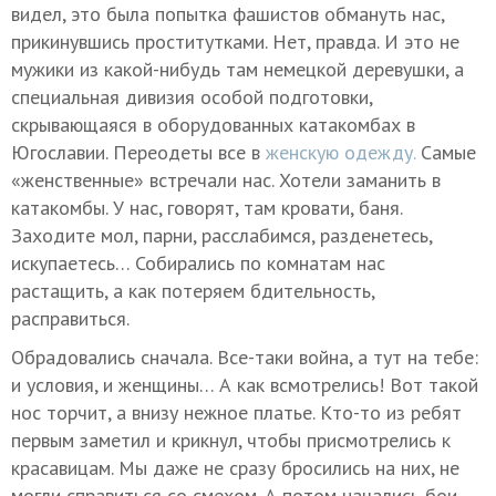
видел, это была попытка фашистов обмануть нас,
прикинувшись проститутками. Нет, правда. И это не
мужики из какой-нибудь там немецкой деревушки, а
специальная дивизия особой подготовки,
скрывающаяся в оборудованных катакомбах в
Югославии. Переодеты все в
женскую одежду.
Самые
«женственные» встречали нас. Хотели заманить в
катакомбы. У нас, говорят, там кровати, баня.
Заходите мол, парни, расслабимся, разденетесь,
искупаетесь… Собирались по комнатам нас
растащить, а как потеряем бдительность,
расправиться.
Обрадовались сначала. Все-таки война, а тут на тебе:
и условия, и женщины… А как всмотрелись! Вот такой
нос торчит, а внизу нежное платье. Кто-то из ребят
первым заметил и крикнул, чтобы присмотрелись к
красавицам. Мы даже не сразу бросились на них, не
могли справиться со смехом. А потом начались бои