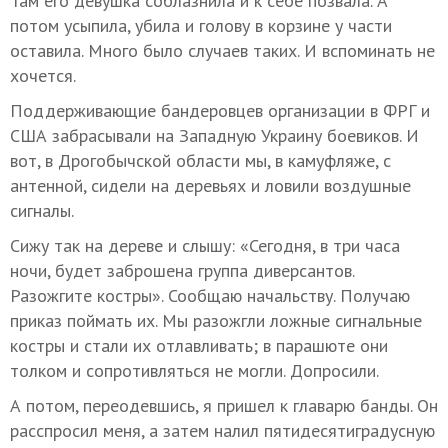
Там его девушка соблазнила и к себе позвала. А
потом усыпила, убила и голову в корзине у части
оставила. Много было случаев таких. И вспоминать не
хочется.
Поддерживающие бандеровцев организации в ФРГ и
США забрасывали на Западную Украину боевиков. И
вот, в Дрогобычской области мы, в камуфляже, с
антенной, сидели на деревьях и ловили воздушные
сигналы.
Сижу так на дереве и слышу: «Сегодня, в три часа
ночи, будет заброшена группа диверсантов.
Разожгите костры». Сообщаю начальству. Получаю
приказ поймать их. Мы разожгли ложные сигнальные
костры и стали их отлавливать; в парашюте они
толком и сопротивляться не могли. Допросили.
А потом, переодевшись, я пришел к главарю банды. Он
расспросил меня, а затем налил пятидесятиградусную