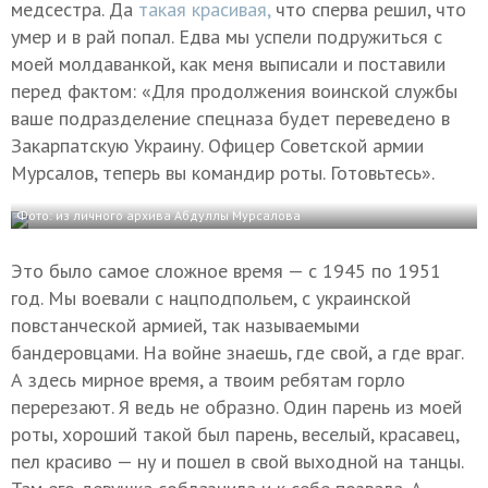
медсестра. Да
такая красивая,
что сперва решил, что
умер и в рай попал. Едва мы успели подружиться с
моей молдаванкой, как меня выписали и поставили
перед фактом: «Для продолжения воинской службы
ваше подразделение спецназа будет переведено в
Закарпатскую Украину. Офицер Советской армии
Мурсалов, теперь вы командир роты. Готовьтесь».
Фото: из личного архива Абдуллы Мурсалова
Это было самое сложное время — с 1945 по 1951
год. Мы воевали с нацподпольем, с украинской
повстанческой армией, так называемыми
бандеровцами. На войне знаешь, где свой, а где враг.
А здесь мирное время, а твоим ребятам горло
перерезают. Я ведь не образно. Один парень из моей
роты, хороший такой был парень, веселый, красавец,
пел красиво — ну и пошел в свой выходной на танцы.