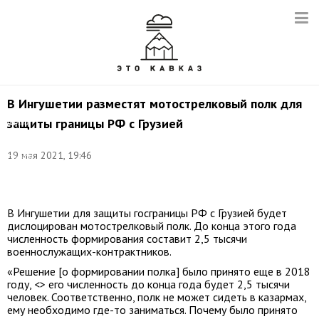
В Ингушетии разместят мотострелковый полк для
защиты границы РФ с Грузией
Фото
(архив):
пресс-
19 мая 2021, 19:46
служба
Минобороны
РФ
В Ингушетии для защиты госграницы РФ с Грузией будет
дислоцирован мотострелковый полк. До конца этого года
численность формирования составит 2,5 тысячи
военнослужащих-контрактников.
«Решение [о формировании полка] было принято еще в 2018
году, <> его численность до конца года будет 2,5 тысячи
человек. Соответственно, полк не может сидеть в казармах,
ему необходимо где-то заниматься. Почему было принято