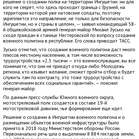
решение о создании полка на территории Ингушетии: ни для
кого не секрет, что здесь проходит граница с Грузией, на
территории которой уже натовские солдаты, поэтому
укрепляется это направление, не только для безопасности
Ингушетии, но и страны в целом», — заявил командующий 58-
й общевойсковой армией генерал-майор Михаил Зусько на
сходе граждан в станице Нестеровской по вопросу создания
военного полигона в республике. Его слова приводит ТАСС.
Зусько отметил, что создание военного полигона даст много
плюсов местному населению, в том числе возможность
трудоустройства. «2,5 тысячи — это военнослужащие, вы все
понимаете, что они не приедут откуда-либо. Молодежь
региона, кто изъявит желание, сможет пройти отбор и будет
служить там по контракту, это тоже трудоустройство с
обеспечением всех социальных гарантий», — пояснил
генерал-майор.
По данным пресс-службы Южного военного округа,
мотострелковый полк создается в составе 19-й
мотострелковой дивизии, чье формирование еще идет.
Решение о создании в Ингушетии военного полигона и о
размещении объектов военной инфраструктуры было
принято в 2018 году Министерством обороны России.
Первоначально речь шла о выделении 8 884 гектаров земли,