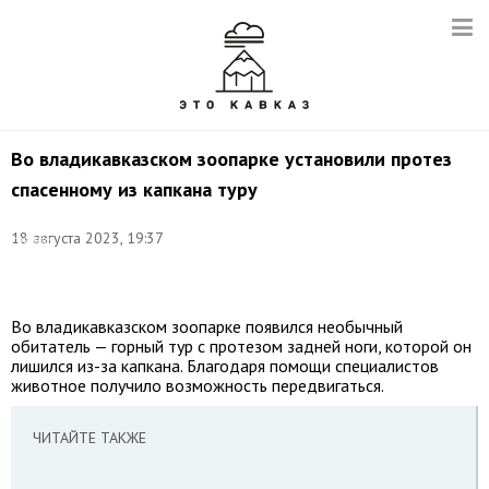
Во владикавказском зоопарке установили протез
спасенному из капкана туру
Фото:
пресс-
18 августа 2023, 19:37
служба
администрации
Владикавказа
Во владикавказском зоопарке появился необычный
обитатель — горный тур с протезом задней ноги, которой он
лишился из-за капкана. Благодаря помощи специалистов
животное получило возможность передвигаться.
ЧИТАЙТЕ ТАКЖЕ