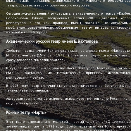
классических принципов Станиславского – известного реформатора
театра, создателя теории сценического искусства.
Сегодня художественный руководитель академического театра –Казбек
Соломонович Губиев, заслуженный артист РФ. Тщательный отбор
репертуара, а это, как правило, пьесы, посвященные актуальным
проблемам современности, обеспечивает театру интерес со стороны
жителей и гостей города.
Академический русский театр имени Е. Вахтангова
Дебютом театра имени Вахтангова стала постановка пьесы «Маскарад»
М. Ю. Лермонтова (15 апреля 1871 г.). Спектакль получился ярким, и театр
сразу завоевал симпатии зрителей.
В судьбе театра приняли участие Коста Хетагуров, Михаил Булгаков и
Евгений Вахтангов. Их методические принципы используются
режиссерами и сейчас.
В 1996 году театр получил статус академического за безупречные и
талантливые постановки.
Актерская труппа театра активно гастролирует не только по России, но и
по другим странам.
Конный театр «Нарты»
Этот театр относительно молодой: первый спектакль «Отверженный
ангел» увидел свет в 1991 году. Всего через пять лет Министерством
культуры республики театру присужден статус «государственный».