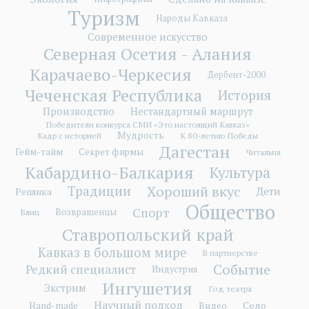
Туризм
Народы Кавказа
Современное искусство
Северная Осетия - Алания
Карачаево-Черкесия
Дербент-2000
Чеченская Республика
История
Производство
Нестандартный маршрут
Победители конкурса СМИ «Это настоящий Кавказ»
Мудрость
Кадр с историей
К 80-летию Победы
Дагестан
Гейм-тайм
Секрет фирмы
Читальня
Кабардино-Балкария
Культура
Хороший вкус
Традиции
Дети
Реплика
Общество
Спорт
Блиц
Возвращенцы
Ставропольский край
Кавказ в большом мире
В партнерстве
Событие
Редкий специалист
Индустрия
Ингушетия
Экстрим
Год театра
Научный подход
Село
Hand-made
Видео