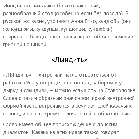
Иногда так называют богато накрытый,
разнообразный стол (особенно если без повода). В
русской же кухне, уточняет Анна Етко, кундюбы (они
же кундюмы, кундупцы, кундюпцы, кундюбки) —
старинное блюдо, представляющее собой пельмени с
грибной начинкой.
«Лындить»
«ЛЫндить» — хитро или нагло отвертеться от
работы. «Усе у огороде, а он по-над забором и у
дырку и слындил», — можно услышать на Ставрополье.
Слова с таким образным значением, яркой внутренней
формой часто встречаются в речи жителей казачьих
станиц, и в наше время отличающейся образностью.
Слово имеет общее происхождение с донским
диалектом. Казаки из этих краев также говорят