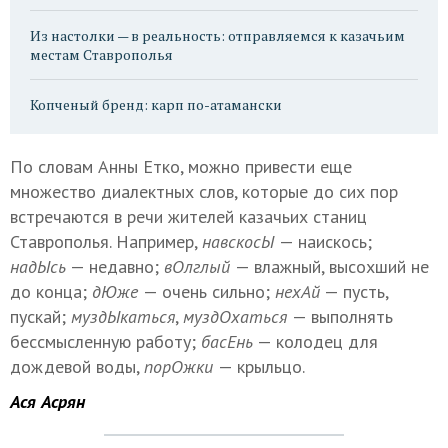
Из настолки — в реальность: отправляемся к казачьим
местам Ставрополья
Копченый бренд: карп по-атамански
По словам Анны Етко, можно привести еще
множество диалектных слов, которые до сих пор
встречаются в речи жителей казачьих станиц
Ставрополья. Например,
навскосЫ
— наискось;
надЫсь
— недавно;
вОлглый
— влажный, высохший не
до конца;
дЮже
— очень сильно;
нехАй
— пусть,
пускай;
муздЫкаться
,
муздОхаться
— выполнять
бессмысленную работу;
басЕнь
— колодец для
дождевой воды,
порОжки
— крыльцо.
Ася Асрян