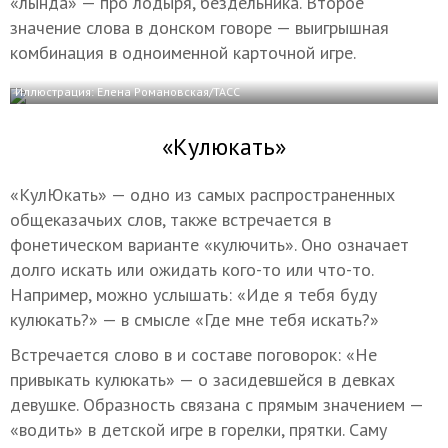
«лында» — про лодыря, бездельника. Второе
значение слова в донском говоре — выигрышная
комбинация в одноименной карточной игре.
Иллюстрация: Елена Романовская/ТАСС
«Кулюкать»
«КулЮкать» — одно из самых распространенных
общеказачьих слов, также встречается в
фонетическом варианте «кулючить». Оно означает
долго искать или ожидать кого-то или что-то.
Например, можно услышать: «Иде я тебя буду
кулюкать?» — в смысле «Где мне тебя искать?»
Встречается слово в и составе поговорок: «Не
привыкать кулюкать» — о засидевшейся в девках
девушке. Образность связана с прямым значением —
«водить» в детской игре в горелки, прятки. Саму