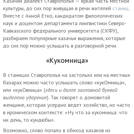
Казачий диалект Ставрополья — яркая часть местной
культуры, до сих пор живущая в речи жителей
станиц
.
Вместе с Анной Етко, кандидатом филологических
наук и доцентом департамента лингвистики Северо-
Кавказского федерального университета (СКФУ),
разбираем популярные казачьи выражения, которые
до сих пор можно услышать в разговорной речи.
«Кукомница»
В станицах Ставрополья на застольях или на местных
базарах можно часто услышать слово «кукОмница»,
или «кукОвница» (
здесь и далее заглавной буквой
выделено ударение
). Так говорят о домовитой
женщине, которая усердно ведет хозяйство, но часто
в ироническом контексте: «Ну что за кукомница: что
ни день, то кундюбы».
Возможно, слово попало в обиход казаков из