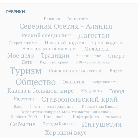
РУБРИКИ
Реплика
Гейм-тайм
Северная Осетия - Алания
Дагестан
Редкий специалист
Научный подход
Производство
Секрет фирмы
Молодежь
Нестандартный маршрут
Мое дело
Традиции
Спорт
В партнерстве
Дети
Кадр с историей
К 80-летию Победы
Туризм
Современное искусство
Видео
Общество
Экология
Капучинометр
Кавказ в большом мире
Город
Мудрость
Ставропольский край
Индустрия
Село
Блиц
Возвращенцы
Первые лица Кавказа
Победители конкурса СМИ «Это настоящий Кавказ»
Hand-made
Дербент-2000
Инфографика
Читальня
Ингушетия
Событие
Народы Кавказа
Хороший вкус