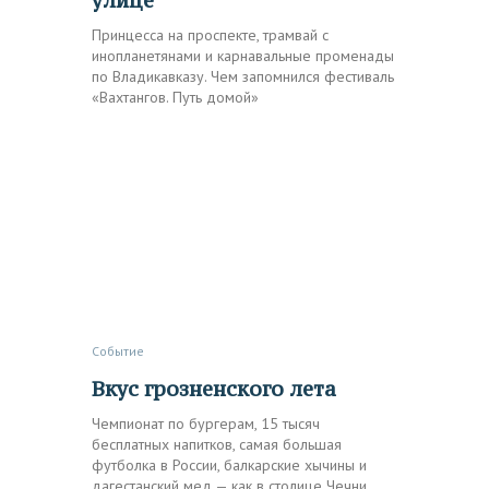
улице
Принцесса на проспекте, трамвай с
инопланетянами и карнавальные променады
по Владикавказу. Чем запомнился фестиваль
«Вахтангов. Путь домой»
Событие
Вкус грозненского лета
Чемпионат по бургерам, 15 тысяч
бесплатных напитков, самая большая
футболка в России, балкарские хычины и
дагестанский мед — как в столице Чечни