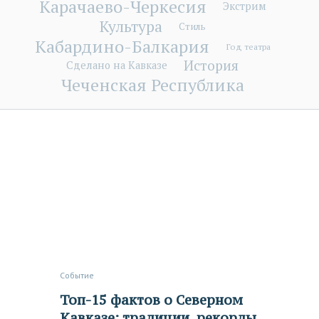
Карачаево-Черкесия
Экстрим
Культура
Стиль
Кабардино-Балкария
Год театра
История
Сделано на Кавказе
Чеченская Республика
Событие
Топ-15 фактов о Северном
Кавказе: традиции, рекорды