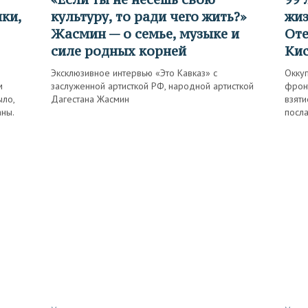
нки,
культуру, то ради чего жить?»
жиз
Жасмин — о семье, музыке и
Оте
силе родных корней
Ки
Эксклюзивное интервью «Это Кавказ» с
Оккуп
м
заслуженной артисткой РФ, народной артисткой
фрон
ыло,
Дагестана Жасмин
взяти
ны.
посл