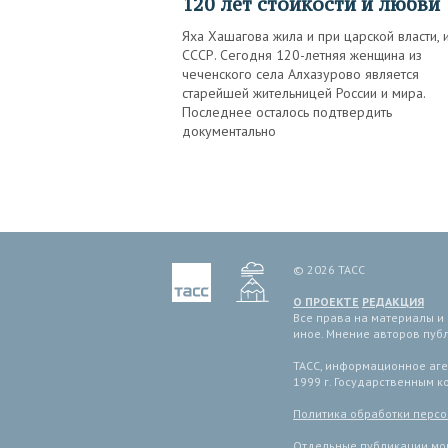
120 лет стойкости и любви
Яха Хашагова жила и при царской власти, 
СССР. Сегодня 120-летняя женщина из
чеченского села Алхазурово является
старейшей жительницей России и мира.
Последнее осталось подтвердить
документально
© 2026 ТАСС
О ПРОЕКТЕ
РЕДАКЦИЯ
Все права на материалы и
иное. Мнение авторов пуб
ТАСС, информационное аген
1999 г. Государственным 
Политика обработки перс
Отдельные публикации мог