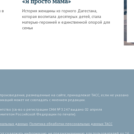
«Я просто мама»
и в
История женщины из горного Дагестана,
которая воспитала десятерых детей, стала
матерью-героиней и единственной опорой для
семьи
 произведения, размещенные на сайте, принадлежат ТАСС, если не указано
ликаций может не совпадать с мнением редакции.
тство (св-во о регистрации СМИ № 3 247 выдано 02 апреля
комитетом Российской Федерации по печати).
ональных данных
,
Политика обработки персональных данных ТАСС
ут содержать информацию, не предназначенную для пользователей до 16