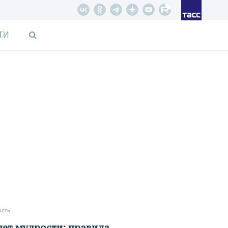
ТИ
ость