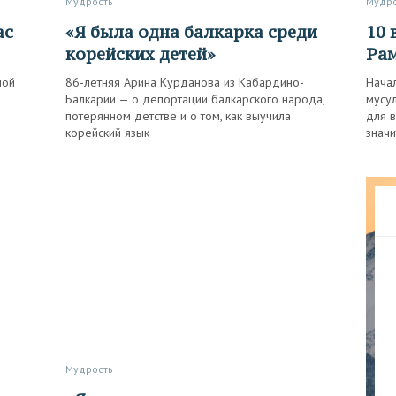
Мудрость
Мудр
«Я была одна балкарка среди
10 вопросов и ответов про
корейских детей»
Ра
ной
86-летняя Арина Курданова из Кабардино-
Нача
Балкарии — о депортации балкарского народа,
мусу
потерянном детстве и о том, как выучила
для в
корейский язык
значи
Мудрость