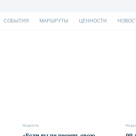
СОБЫТИЯ
МАРШРУТЫ
ЦЕННОСТИ
НОВОС
Мудрость
Мудр
«Если ты не несешь свою
99 лет мудрости: правила