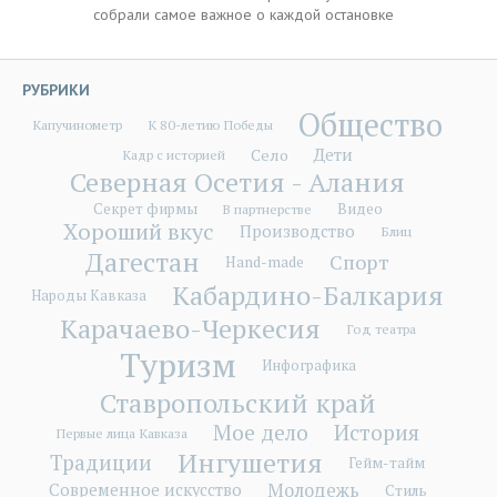
собрали самое важное о каждой остановке
РУБРИКИ
Общество
Капучинометр
К 80-летию Победы
Дети
Село
Кадр с историей
Северная Осетия - Алания
Секрет фирмы
Видео
В партнерстве
Хороший вкус
Производство
Блиц
Дагестан
Спорт
Hand-made
Кабардино-Балкария
Народы Кавказа
Карачаево-Черкесия
Год театра
Туризм
Инфографика
Ставропольский край
Мое дело
История
Первые лица Кавказа
Ингушетия
Традиции
Гейм-тайм
Молодежь
Современное искусство
Стиль