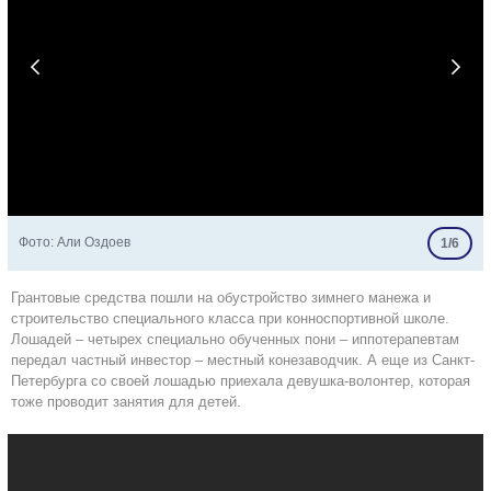


Фото: Али Оздоев
1/6
Грантовые средства пошли на обустройство зимнего манежа и
строительство специального класса при конноспортивной школе.
Лошадей – четырех специально обученных пони – иппотерапевтам
передал частный инвестор – местный конезаводчик. А еще из Санкт-
Петербурга со своей лошадью приехала девушка-волонтер, которая
тоже проводит занятия для детей.