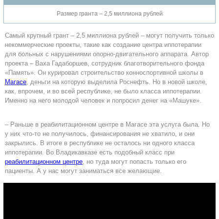
Размер гранта – 2,5 миллиона рублей
Самый крупный грант – 2,5 миллиона рублей – могут получить только
некоммерческие проекты, такие как создание центра иппотерапии
для больных с нарушениями опорно-двигательного аппарата. Автор
проекта – Ваха Гадаборшев, сотрудник благотворительного фонда
«Память». Он курировал строительство конноспортивной школы в
Магасе
, деньги на которую выделила Роснефть. Но в новой школе,
как, впрочем, и во всей республике, не было класса иппотерапии.
Именно на него молодой человек и попросил денег на «Машуке».
– Раньше в реабилитационном центре в Магасе эта услуга была. Но
у них что-то не получилось, финансирования не хватило, и они
закрылись. В итоге в республике не осталось ни одного класса
иппотерапии. Во Владикавказе есть подобный класс при
реабилитационном центре
, но туда могут попасть только его
пациенты. А у нас могут заниматься все желающие.