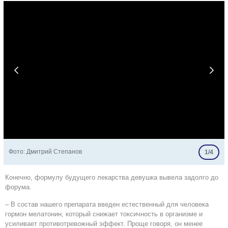


Фото: Дмитрий Степанов
1/4
Конечно, формулу будущего лекарства девушка вывела задолго до
форума.
– В состав нашего препарата введен естественный для человека
гормон мелатонин, который снижает токсичность в организме и
усиливает противотревожный эффект. Проще говоря, он менее