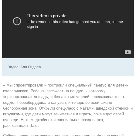
Видео: Али Оздоев
– Мы спроектировали и построили специальный пандус для детей-
колясочников. Ребенок заезжает на пандус, к которому
«припаркована» лошадь, и без лишних усилий пересаживается в
седло. Переоборудовали санузел, и теперь во всей школе
беспорожная зона. Открыли спецкласс с матами, шведской стенкой и
игрушками, где дети могут заниматься и играть, пока ждут своей
очереди. Есть медкабинет и специальная раздевалка, –
рассказывает Ваха.
Сейчас класс иппотерапии полностью передан на баланс конной