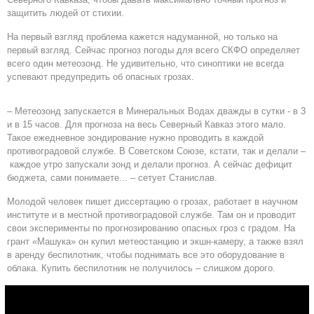
защитить людей от стихии.
На первый взгляд проблема кажется надуманной, но только на
первый взгляд. Сейчас прогноз погоды для всего СКФО определяет
всего один метеозонд. Не удивительно, что синоптики не всегда
успевают предупредить об опасных грозах.
– Метеозонд запускается в Минеральных Водах дважды в сутки - в 3
и в 15 часов. Для прогноза на весь Северный Кавказ этого мало.
Такое ежедневное зондирование нужно проводить в каждой
противоградовой службе. В Советском Союзе, кстати, так и делали –
каждое утро запускали зонд и делали прогноз. А сейчас дефицит
бюджета, сами понимаете... – сетует Станислав.
Молодой человек пишет диссертацию о грозах, работает в научном
институте и в местной противоградовой службе. Там он и проводит
свои эксперименты по прогнозированию опасных гроз с градом. На
грант «Машука» он купил метеостанцию и экшн-камеру, а также взял
в аренду беспилотник, чтобы поднимать все это оборудование в
облака. Купить беспилотник не получилось – слишком дорого.