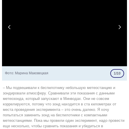


Фото: Марина Маковецкая
1/10
– Мы подвешивали к беспилотнику небольшую метеостанцию и
зондировали атмосферу. Сравнивали эти показания с данными
метеозонда, который запускают в Минводах. Они не совсем
коррелируются, потому что зонд находится в ста километрах от
места проведения эксперимента – это очень далеко. Я хочу
попытаться заменить зонд на беспилотники с компактными
метеостанциями. Пока мы провели один эксперимент, надо провести
еще несколько, чтобы сравнить показания и убедиться в