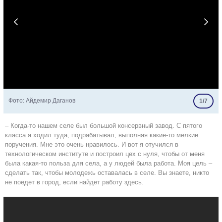


Фото: Айдемир Даганов
1/7
– Когда-то нашем селе был большой консервный завод. С пятого
класса я ходил туда, подрабатывал, выполняя какие-то мелкие
поручения. Мне это очень нравилось. И вот я отучился в
технологическом институте и построил цех с нуля, чтобы от меня
была какая-то польза для села, а у людей была работа. Моя цель –
сделать так, чтобы молодежь оставалась в селе. Вы знаете, никто
не поедет в город, если найдет работу здесь.