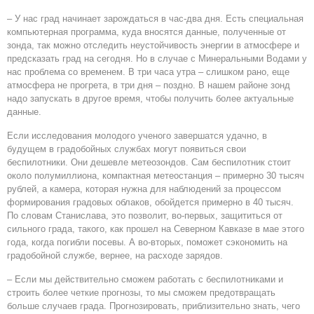
– У нас град начинает зарождаться в час-два дня. Есть специальная
компьютерная программа, куда вносятся данные, полученные от
зонда, так можно отследить неустойчивость энергии в атмосфере и
предсказать град на сегодня. Но в случае с Минеральными Водами у
нас проблема со временем. В три часа утра – слишком рано, еще
атмосфера не прогрета, в три дня – поздно. В нашем районе зонд
надо запускать в другое время, чтобы получить более актуальные
данные.
Если исследования молодого ученого завершатся удачно, в
будущем в градобойных службах могут появиться свои
беспилотники. Они дешевле метеозондов. Сам беспилотник стоит
около полумиллиона, компактная метеостанция – примерно 30 тысяч
рублей, а камера, которая нужна для наблюдений за процессом
формирования градовых облаков, обойдется примерно в 40 тысяч.
По словам Станислава, это позволит, во-первых, защититься от
сильного града, такого, как прошел на Северном Кавказе в мае этого
года, когда погибли посевы. А во-вторых, поможет сэкономить на
градобойной службе, вернее, на расходе зарядов.
– Если мы действительно сможем работать с беспилотниками и
строить более четкие прогнозы, то мы сможем предотвращать
больше случаев града. Прогнозировать, приблизительно знать, чего