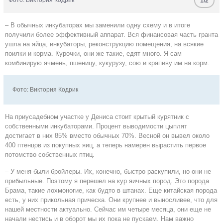
Фото: Виктория Кодрик
1/2
– В обычных инкубаторах мы заменили одну схему и в итоге
получили более эффективный аппарат. Вся финансовая часть гранта
ушла на яйца, инкубаторы, реконструкцию помещения, на всякие
поилки и корма. Курочки, они же такие, едят много. Я сам
комбинирую ячмень, пшеницу, кукурузу, сою и крапиву им на корм.
Фото: Виктория Кодрик
На приусадебном участке у Дениса стоит крытый курятник с
собственными инкубаторами. Процент выводимости цыплят
достигает в них 85% вместо обычных 70%. Весной он вывел около
400 птенцов из покупных яиц, а теперь намерен вырастить первое
потомство собственных птиц.
– У меня были бройлеры. Их, конечно, быстро раскупили, но они не
прибыльные. Поэтому я перешел на кур яичных пород. Это порода
Брама, такие лохмоногие, как будто в штанах. Еще китайская порода
есть, у них прикольная прическа. Они крупнее и выносливее, что для
нашей местности актуально. Сейчас им четыре месяца, они еще не
начали нестись и в оборот мы их пока не пускаем. Нам важно