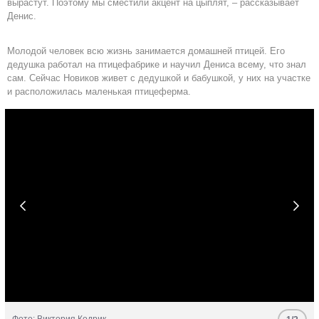
вырастут. Поэтому мы сместили акцент на цыплят, – рассказывает
Денис.
Молодой человек всю жизнь занимается домашней птицей. Его
дедушка работал на птицефабрике и научил Дениса всему, что знал
сам. Сейчас Новиков живет с дедушкой и бабушкой, у них на участке
и расположилась маленькая птицеферма.

