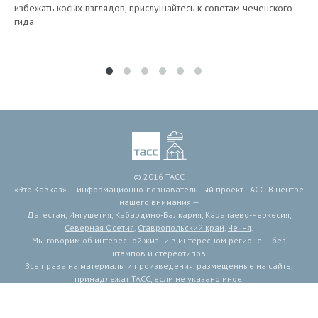
избежать косых взглядов, прислушайтесь к советам чеченского
гида
© 2016 ТАСС
«Это Кавказ» — информационно-познавательный проект ТАСС. В центре
нашего внимания —
Дагестан
,
Ингушетия
,
Кабардино-Балкария
,
Карачаево-Черкесия
,
Северная Осетия
,
Ставропольский край
,
Чечня
.
Мы говорим об интересной жизни в интересном регионе — без
штампов и стереотипов.
Все права на материалы и произведения, размещенные на сайте,
принадлежат ТАСС, если не указано иное.
Мнение авторов публикаций может не совпадать с мнением редакции.
Связь с редакцией: etokavkaz@tass.ru