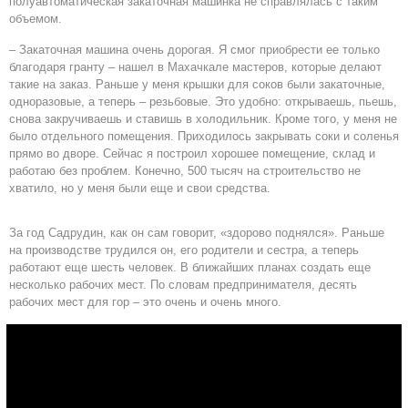
полуавтоматическая закаточная машинка не справлялась с таким
объемом.
– Закаточная машина очень дорогая. Я смог приобрести ее только
благодаря гранту – нашел в Махачкале мастеров, которые делают
такие на заказ. Раньше у меня крышки для соков были закаточные,
одноразовые, а теперь – резьбовые. Это удобно: открываешь, пьешь,
снова закручиваешь и ставишь в холодильник. Кроме того, у меня не
было отдельного помещения. Приходилось закрывать соки и соленья
прямо во дворе. Сейчас я построил хорошее помещение, склад и
работаю без проблем. Конечно, 500 тысяч на строительство не
хватило, но у меня были еще и свои средства.
За год Садрудин, как он сам говорит, «здорово поднялся». Раньше
на производстве трудился он, его родители и сестра, а теперь
работают еще шесть человек. В ближайших планах создать еще
несколько рабочих мест. По словам предпринимателя, десять
рабочих мест для гор – это очень и очень много.