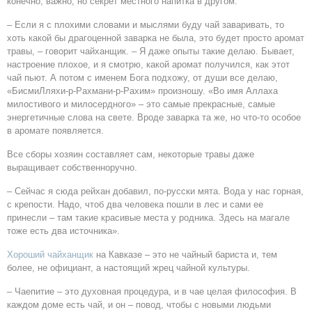
конечно, важно, но секрет местного напитка в другом.
– Если я с плохими словами и мыслями буду чай заваривать, то
хоть какой бы драгоценной заварка не была, это будет просто аромат
травы, – говорит чайханщик. – Я даже опыты такие делаю. Бывает,
настроение плохое, и я смотрю, какой аромат получился, как этот
чай пьют. А потом с именем Бога подхожу, от души все делаю,
«БисмиЛляхи-р-Рахмани-р-Рахим» произношу. «Во имя Аллаха
милостивого и милосердного» – это самые прекрасные, самые
энергетичные слова на свете. Вроде заварка та же, но что-то особое
в аромате появляется.
Все сборы хозяин составляет сам, некоторые травы даже
выращивает собственноручно.
– Сейчас я сюда рейхан добавил, по-русски мята. Вода у нас горная,
с крепости. Надо, чтоб два человека пошли в лес и сами ее
принесли – там такие красивые места у родника. Здесь на магале
тоже есть два источника».
Хороший чайханщик
на Кавказе – это не чайный бариста и, тем
более, не официант, а настоящий жрец чайной культуры.
– Чаепитие – это духовная процедура, и в чае целая философия. В
каждом доме есть чай, и он – повод, чтобы с новыми людьми