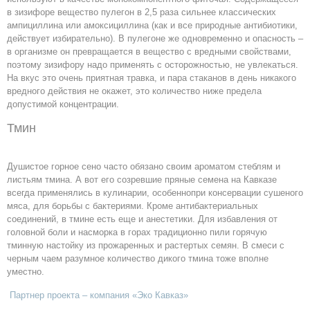
в зизифоре вещество пулегон в 2,5 раза сильнее классических
ампициллина или амоксициллина (как и все природные антибиотики,
действует избирательно). В пулегоне же одновременно и опасность –
в организме он превращается в вещество с вредными свойствами,
поэтому зизифору надо применять с осторожностью, не увлекаться.
На вкус это очень приятная травка, и пара стаканов в день никакого
вредного действия не окажет, это количество ниже предела
допустимой концентрации.
Тмин
Душистое горное сено часто обязано своим ароматом стеблям и
листьям тмина. А вот его созревшие пряные семена на Кавказе
всегда применялись в кулинарии, особеннопри консервации сушеного
мяса, для борьбы с бактериями. Кроме антибактериальных
соединений, в тмине есть еще и анестетики. Для избавления от
головной боли и насморка в горах традиционно пили горячую
тминную настойку из прожаренных и растертых семян. В смеси с
черным чаем разумное количество дикого тмина тоже вполне
уместно.
Партнер проекта – компания «Эко Кавказ»