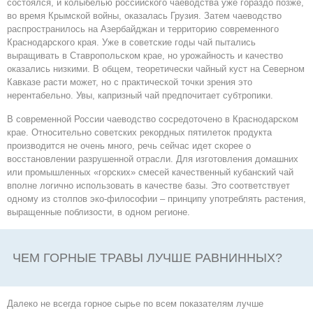
состоялся, и колыбелью российского чаеводства уже гораздо позже,
во время Крымской войны, оказалась Грузия. Затем чаеводство
распространилось на Азербайджан и территорию современного
Краснодарского края. Уже в советские годы чай пытались
выращивать в Ставропольском крае, но урожайность и качество
оказались низкими. В общем, теоретически чайный куст на Северном
Кавказе расти может, но с практической точки зрения это
нерентабельно. Увы, капризный чай предпочитает субтропики.
В современной России чаеводство сосредоточено в Краснодарском
крае. Относительно советских рекордных пятилеток продукта
производится не очень много, речь сейчас идет скорее о
восстановлении разрушенной отрасли. Для изготовления домашних
или промышленных «горских» смесей качественный кубанский чай
вполне логично использовать в качестве базы. Это соответствует
одному из столпов эко-философии – принципу употреблять растения,
выращенные поблизости, в одном регионе.
ЧЕМ ГОРНЫЕ ТРАВЫ ЛУЧШЕ РАВНИННЫХ?
Далеко не всегда горное сырье по всем показателям лучше