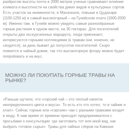
разбросом высоты почти в 2000 метров ученые сравнивают влияние
климата и высотности на свойства диких видов и культурных сортов.
Есть участок на низменности, в Махачкале, повыше в Цудахаре
(1100-1250 м) и самый высокогорный – на Гунибском плато (1600-2000
м). Именно там, в Гунибе можно увидеть самые разнообразные
горные растения в одном месте, на 30 гектарах. Для посетителей
открыты два экскурсионных маршрута, люди приезжают,
интересуются горными коллекциями (к травам они, конечно, не
сводятся), за день бывает до полусотни посетителей. Скоро
появится и чайный домик, так что высокогорную флору можно будет
попробовать и на вкус.
МОЖНО ЛИ ПОКУПАТЬ ГОРНЫЕ ТРАВЫ НА
РЫНКЕ?
«Раньше шутили, что «горский чай – это теплый напиток
неопределенного цвета и вкуса». То есть кто что хотел, то в чайник и
клал». Сейчас горные или «горские» чаи с разными травками входят
в моду. К нам время от времени приходят предприниматели с
просьбами о консультации: где заготовить тот или иной вид, как
выбрать готовое сырье». Травы для чайных сборов на Кавказе