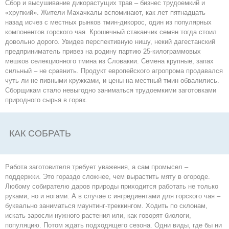
Сбор и высушивание дикорастущих трав – бизнес трудоемкий и
«хрупкий». Жители Махачкалы вспоминают, как лет пятнадцать
назад исчез с местных рынков тмин-дикорос, один из популярных
компонентов горского чая. Крошечный стаканчик семян тогда стоил
довольно дорого. Увидев перспективную нишу, некий дагестанский
предприниматель привез на родину партию 25-килограммовых
мешков селекционного тмина из Словакии. Семена крупные, запах
сильный – не сравнить. Продукт европейского агропрома продавался
чуть ли не пивными кружками, и цены на местный тмин обвалились.
Сборщикам стало невыгодно заниматься трудоемкими заготовками
природного сырья в горах.
КАК СОБРАТЬ
Работа заготовителя требует уважения, а сам промысел –
поддержки. Это гораздо сложнее, чем вырастить мяту в огороде.
Любому собирателю даров природы приходится работать не только
руками, но и ногами. А в случае с ингредиентами для горского чая –
буквально заниматься маунтинг-треккингом. Ходить по склонам,
искать заросли нужного растения или, как говорят биологи,
популяцию. Потом ждать подходящего сезона. Одни виды, где бы ни