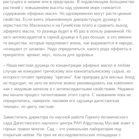
растущего в низине или в предгорьях. В подавляющем большинстве
растений с повышением высоты над уровнем моря снижается
содержание эфирных масел. Но одновременно могут расти ценные
свойства. Если взять обыкновенную дикорастущую душицу в
окрестностях Махачкалы и на Гунибском плато и сравнить выход
эфирного масла, то разница будет в 45 раз в пользу равнинной. Но
зато антиоксидантов в горной душице в 6 раз больше, а это именно
те вещества, которые продлевают жизнь, как выражаются в народе,
«очищают от шлаков». Надо определиться, какого рода эффекты в
приоритете: аромат, вкус, польза для здоровья.
– Наша местная душица по концентрации эфирных масел в любом
случае не конкурент греческому или южноитальянскому сырью, из
которого готовят приправу "орегано". Как приправа для мясных блюд
не подходит, но зато ее вполне можно рекомендовать как компонент
чая с медовым запахом и с антиоксидантными свойствами. Недавно
мы начали процесс патентования этого сорта. С названием пока не
определились, наверное, назовем его «душица дагестанская
темная», по цвету листьев.
Заместитель директора по научной работе Горного ботанического
сада Дагестанского научного центра РАН Абдулахид Мусаев знает о
горных травах многое. Сад – это уникальная лаборатория под
открытым небом. На трех ее исследовательских площадках с