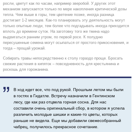
росли, цветут как по часам, например зверобой. У других этот
механизм запускается только по мере накопления критической дозы
тепла. Чем выше в горы, тем цветение позже, иногда разница
достигает 1-2 месяцев. Как-то планировать эту деятельность могут
только опытные люди, тем более что подгадывать иногда приходится
вплоть до времени суток. На заготовку того же тмина надо
выдвигаться ранним утром, по первой росе. К полудню
пересушенные семена могут осыпаться от простого прикосновения, и
тогда – прощай урожай.
Собирать травы непосредственно к столу гораздо проще. Бросать
свежие растения в кипяток – повседневность для крестьянина и
роскошь для горожанина.

В ход идет все, что под рукой. Прошлым летом мы были
в гостях в Гидатле. Встречу назначили в Гентинском
лесу, где как раз отцвела горная сосна. Для нас
составили очень оригинальный сбор, в котором я успела
различить молодые шишки и какие-то цветы, которых
раньше не видела. Еще мы добавили свежесобранный
чабрец, получилось прекрасное сочетание.