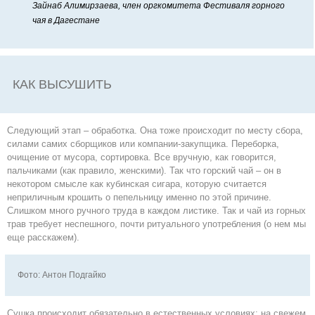
Зайнаб Алимирзаева, член оргкомитета Фестиваля горного
чая в Дагестане
КАК ВЫСУШИТЬ
Следующий этап – обработка. Она тоже происходит по месту сбора,
силами самих сборщиков или компании-закупщика. Переборка,
очищение от мусора, сортировка. Все вручную, как говорится,
пальчиками (как правило, женскими). Так что горский чай – он в
некотором смысле как кубинская сигара, которую считается
неприличным крошить о пепельницу именно по этой причине.
Слишком много ручного труда в каждом листике. Так и чай из горных
трав требует неспешного, почти ритуального употребления (о нем мы
еще расскажем).
Фото: Антон Подгайко
Сушка происходит обязательно в естественных условиях: на свежем