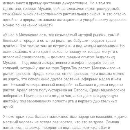
используются преимущественно дикорастущие. Но в том же
Дагестане, говорит Мусаев, сейчас сложился неконтролируемый,
стихийный рынок лекарственного растительного сырья. А это опасно
вдвойне: и природные запасы истощаются,и ущерб своему здоровью
можно по незнанию нанести.
«У нас в Махачкале есть так называемый «второй рынок», самый
большой в городе, и есть три ряда, где бабушки продают травы
пучками. Что только там не встретишь и под какими названиями! Но
если скажешь что-то критическое по поводу их товара, могут и с
агрессией среагировать, – делится личным опытом Абдулахид
Мусаев. – Под видом лекарственного шалфея продают зопник
колючий, который у нас на горе Тарки-Тау растет. Мешками его на
рынок приносят. Вреда, конечно, он не принесет, но и пользы можно
не ждать, это совершенно другое растение, эфирных масел в нем
нет. Никакой «лекарственный шалфей» на Кавказе в диком виде не
растет. Ареал этого полукустарника юг Европы, Средиземноморское
побережье. Применяют его не для чая, а как дезинфицирующую
настойку при заболеваниях полости рта и верхних дыхательных
путей.
У некоторых трав бывают малоизвестные народные названия, и даже
местный человек не всегда разберется, что это за трава. Семена
пажитника, например, продаются под названием «хельба» и