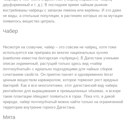
двуформенный и т. д.). В последнее время чайным рынком
востребованы чабрецы с запахом лимона или вербены. И это даже
не виды, а отельные популяции, в растениях которых из-за мутации
появилось вещество цитраль.
Чабер
Несмотря на созвучие, чабер – это совсем не чабрец, хотя тоже
используется как приправа во многих национальных кухнях
(наиболее известна болгарская «чубрица»). В Дагестане учеными
описан эндемичный, растущий только здесь вид «чабер
почтизубчатый» с идеально подходящими для чайных сборов
сочетанием свойств. Он приятно пахнет и одновременно богат
ценным веществом карвакролом, которое тормозит рост вредных
бактерий. Как и все многолетники, этот дагестанский вид чабера
рентабелен для выращивания в промышленных объемах, и вскоре
такие плантации обещают появиться в горах. Пока что, в дикой
природе, чабер почтизубчатый можно найти только на ограниченной
территории внутренне горного Дагестана.
Мята