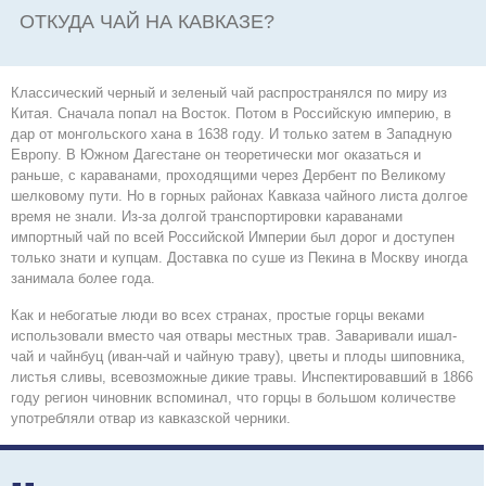
ОТКУДА ЧАЙ НА КАВКАЗЕ?
Классический черный и зеленый чай распространялся по миру из
Китая. Сначала попал на Восток. Потом в Российскую империю, в
дар от монгольского хана в 1638 году. И только затем в Западную
Европу. В Южном Дагестане он теоретически мог оказаться и
раньше, с караванами, проходящими через Дербент по Великому
шелковому пути. Но в горных районах Кавказа чайного листа долгое
время не знали. Из-за долгой транспортировки караванами
импортный чай по всей Российской Империи был дорог и доступен
только знати и купцам. Доставка по суше из Пекина в Москву иногда
занимала более года.
Как и небогатые люди во всех странах, простые горцы веками
использовали вместо чая отвары местных трав. Заваривали ишал-
чай и чайнбуц (иван-чай и чайную траву), цветы и плоды шиповника,
листья сливы, всевозможные дикие травы. Инспектировавший в 1866
году регион чиновник вспоминал, что горцы в большом количестве
употребляли отвар из кавказской черники.