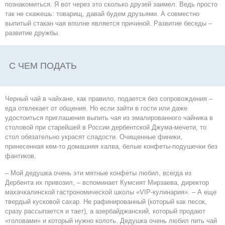
познакомиться. Я вот через это сколько друзей заимел. Ведь просто
так не скажешь: товарищ, давай будем друзьями. А совместно
выпитый стакан чая вполне является причиной. Развитие беседы –
развитие дружбы.
С ЧЕМ ПОДАТЬ
Черный чай в чайхане, как правило, подается без сопровождения –
еда отвлекает от общения. Но если зайти в гости или даже
удостоиться приглашения выпить чая из эмалированного чайника в
столовой при старейшей в России дербентской Джума-мечети, то
стол обязательно украсят сладости. Очищенные финики,
принесенная кем-то домашняя халва, белые конфеты-подушечки без
фантиков.
– Мой дедушка очень эти мятные конфеты любил, всегда из
Дербента их привозил, – вспоминает Кумсият Мирзаева, директор
махачкалинской гастрономической школы «VIP-кулинария». – А еще
твердый кусковой сахар. Не рафинированный (который как песок,
сразу рассыпается и тает), а азербайджанский, который продают
«головами» и который нужно колоть. Дедушка очень любил пить чай