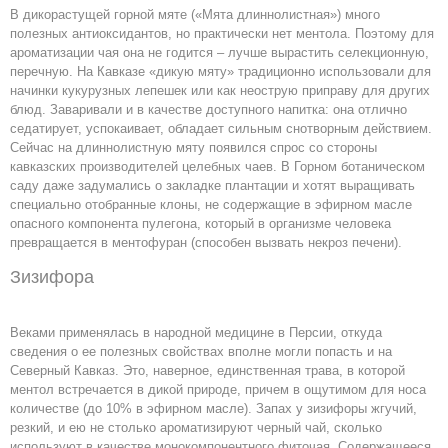
В дикорастущей горной мяте («Мята длиннолистная») много
полезных антиоксидантов, но практически нет ментола. Поэтому для
ароматизации чая она не годится – лучше вырастить селекционную,
перечную. На Кавказе «дикую мяту» традиционно использовали для
начинки кукурузных лепешек или как неострую приправу для других
блюд. Заваривали и в качестве доступного напитка: она отлично
седатирует, успокаивает, обладает сильным снотворным действием.
Сейчас на длиннолистную мяту появился спрос со стороны
кавказских производителей целебных чаев. В Горном ботаническом
саду даже задумались о закладке плантации и хотят выращивать
специально отобранные клоны, не содержащие в эфирном масле
опасного компонента пулегона, который в организме человека
превращается в ментофуран (способен вызвать некроз печени).
Зизифора
Веками применялась в народной медицине в Персии, откуда
сведения о ее полезных свойствах вполне могли попасть и на
Северный Кавказ. Это, наверное, единственная трава, в которой
ментол встречается в дикой природе, причем в ощутимом для носа
количестве (до 10% в эфирном масле). Запах у зизифоры жгучий,
резкий, и ею не столько ароматизируют черный чай, сколько
используют в качестве монокомпонентного фиточая. Содержащееся