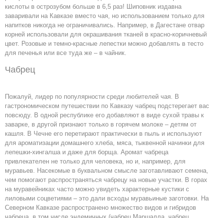
кислоты в острозубом больше в 6,5 раз! Шиповник издавна
заваривали на Кавказе вместо чая, но использованием только для
напитков никогда не ограничивались. Например, в Дагестане отвар
корней использовали для окрашивания тканей в красно-коричневый
цвет. Розовые и темно-красные лепестки можно добавлять в тесто
для печенья или все туда же – в чайник.
Чабрец
Пожалуй, лидер по популярности среди любителей чая. В
гастрономическом путешествии по Кавказу чабрец подстерегает вас
повсюду. В одной республике его добавляют в виде сухой травы к
заварке, в другой признают только в горячем молоке – детям от
кашля. В Чечне его перетирают практически в пыль и используют
для ароматизации домашнего хлеба, мяса, тыквенной начинки для
лепешки-хингалша и даже для борща. Аромат чабреца
привлекателен не только для человека, но и, например, для
муравьев. Насекомые в буквальном смысле заготавливают семена,
чем помогают распространяться чабрецу на новые участки. В горах
на муравейниках часто можно увидеть характерные кустики с
лиловыми соцветиями – это дали всходы муравьиные заготовки. На
Северном Кавказе распространено множество видов и гибридов
чабреца, в том числе эндемичных (чабрец Маршалла, чабрец