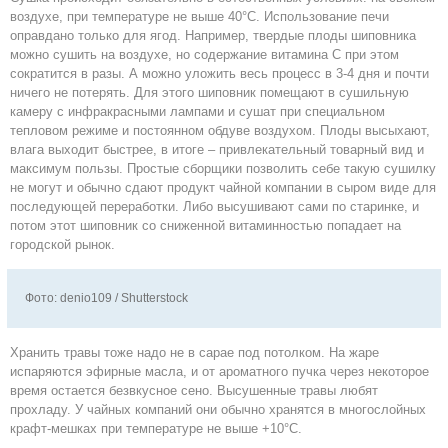
воздухе, при температуре не выше 40°С. Использование печи
оправдано только для ягод. Например, твердые плоды шиповника
можно сушить на воздухе, но содержание витамина С при этом
сократится в разы. А можно уложить весь процесс в 3-4 дня и почти
ничего не потерять. Для этого шиповник помещают в сушильную
камеру с инфракрасными лампами и сушат при специальном
тепловом режиме и постоянном обдуве воздухом. Плоды высыхают,
влага выходит быстрее, в итоге – привлекательный товарный вид и
максимум пользы. Простые сборщики позволить себе такую сушилку
не могут и обычно сдают продукт чайной компании в сыром виде для
последующей переработки. Либо высушивают сами по старинке, и
потом этот шиповник со сниженной витаминностью попадает на
городской рынок.
Фото: denio109 / Shutterstock
Хранить травы тоже надо не в сарае под потолком. На жаре
испаряются эфирные масла, и от ароматного пучка через некоторое
время остается безвкусное сено. Высушенные травы любят
прохладу. У чайных компаний они обычно хранятся в многослойных
крафт-мешках при температуре не выше +10°С.