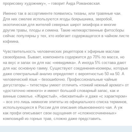
прорисовку художнику», – говорит Аида Романовская.
Именно так в ассортименте появились тизаны, или травяные чаи.
Для них смелее используются ягоды боярышника, зверобой,
экзотическая для жителей северных широт зизифора и многие
другие травы, плоды и семена. Такие нелекарственные фитосборы
сейчас популярны у тех, кто избегает содержащегося в чайном листе
кофеина.
Чувствительность человеческих рецепторов к эфирным маслам
своеобразна. Бывает, компонента содержится до 70% по массе, но
на вкус и запах он для нас «невидимка». А иногда 5% состава дают
для нас основную гамму. Существуют соединения-изомеры, которые
даже спектральный анализ определяет с вероятностью 50 на 50. А
человеческий язык – безошибочно. Профессиональные чайные
дегустаторы – титестеры умеют отличить «тонкий нежный аромат» от
«достаточно нежного» и имеют большой словарный запас, как и
винные сомелье. «Жаристый», «бисквитный» и даже «с характером»
– все это лишь немногие эпитеты из официального списка терминов,
использующихся в России для описания обыкновенного чая. А уж
как профи описывают свои ощущения от «сложносочиненных»
композиций из горных трав, сложно даже представить.