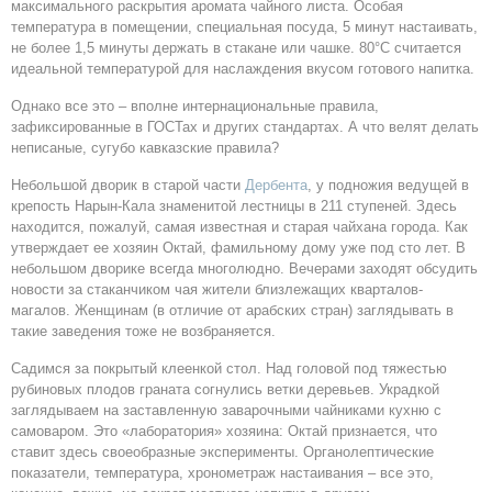
максимального раскрытия аромата чайного листа. Особая
температура в помещении, специальная посуда, 5 минут настаивать,
не более 1,5 минуты держать в стакане или чашке. 80°C считается
идеальной температурой для наслаждения вкусом готового напитка.
Однако все это – вполне интернациональные правила,
зафиксированные в ГОСТах и других стандартах. А что велят делать
неписаные, сугубо кавказские правила?
Небольшой дворик в старой части
Дербента
, у подножия ведущей в
крепость Нарын-Кала знаменитой лестницы в 211 ступеней. Здесь
находится, пожалуй, самая известная и старая чайхана города. Как
утверждает ее хозяин Октай, фамильному дому уже под сто лет. В
небольшом дворике всегда многолюдно. Вечерами заходят обсудить
новости за стаканчиком чая жители близлежащих кварталов-
магалов. Женщинам (в отличие от арабских стран) заглядывать в
такие заведения тоже не возбраняется.
Садимся за покрытый клеенкой стол. Над головой под тяжестью
рубиновых плодов граната согнулись ветки деревьев. Украдкой
заглядываем на заставленную заварочными чайниками кухню с
самоваром. Это «лаборатория» хозяина: Октай признается, что
ставит здесь своеобразные эксперименты. Органолептические
показатели, температура, хронометраж настаивания – все это,