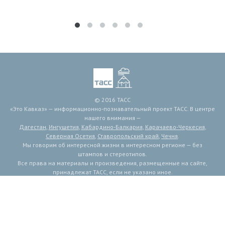
© 2016 ТАСС
«Это Кавказ» — информационно-познавательный проект ТАСС. В центре
нашего внимания —
Дагестан
,
Ингушетия
,
Кабардино-Балкария
,
Карачаево-Черкесия
,
Северная Осетия
,
Ставропольский край
,
Чечня
.
Мы говорим об интересной жизни в интересном регионе — без
штампов и стереотипов.
Все права на материалы и произведения, размещенные на сайте,
принадлежат ТАСС, если не указано иное.
Мнение авторов публикаций может не совпадать с мнением редакции.
Связь с редакцией: etokavkaz@tass.ru