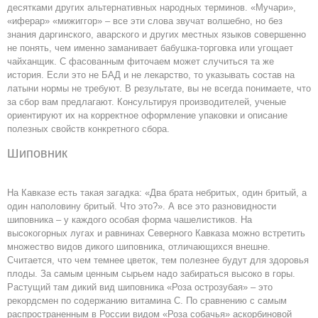
десятками других альтернативных народных терминов. «Мучари»,
«иферар» «мижиггор» – все эти слова звучат волшебно, но без
знания даргинского, аварского и других местных языков совершенно
не понять, чем именно заманивает бабушка-торговка или угощает
чайханщик. С фасованным фиточаем может случиться та же
история. Если это не БАД и не лекарство, то указывать состав на
латыни нормы не требуют. В результате, вы не всегда понимаете, что
за сбор вам предлагают. Консультируя производителей, ученые
ориентируют их на корректное оформление упаковки и описание
полезных свойств конкретного сбора.
Шиповник
На Кавказе есть такая загадка: «Два брата небритых, один бритый, а
один наполовину бритый. Что это?». А все это разновидности
шиповника – у каждого особая форма чашелистиков. На
высокогорных лугах и равнинах Северного Кавказа можно встретить
множество видов дикого шиповника, отличающихся внешне.
Считается, что чем темнее цветок, тем полезнее будут для здоровья
плоды. За самым ценным сырьем надо забираться высоко в горы.
Растущий там дикий вид шиповника «Роза острозубая» – это
рекордсмен по содержанию витамина С. По сравнению с самым
распространенным в России видом «Роза собачья» аскорбиновой