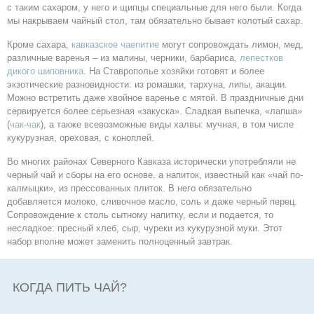
с таким сахаром, у него и щипцы специальные для него были. Когда
мы накрываем чайный стол, там обязательно бывает колотый сахар.
Кроме сахара,
кавказское чаепитие
могут сопровождать лимон, мед,
различные варенья – из малины, черники, барбариса,
лепестков
дикого шиповника
. На Ставрополье хозяйки готовят и более
экзотические разновидности: из ромашки, тархуна, липы, акации.
Можно встретить даже хвойное варенье с мятой. В праздничные дни
сервируется более серьезная «закуска». Сладкая выпечка, «лапша»
(
чак-чак
), а также всевозможные виды халвы: мучная, в том числе
кукурузная, ореховая, с коноплей.
Во многих районах Северного Кавказа исторически употребляли не
черный чай и сборы на его основе, а напиток, известный как «чай по-
калмыцки», из прессованных плиток. В него обязательно
добавляется молоко, сливочное масло, соль и даже черный перец.
Сопровождение к столь сытному напитку, если и подается, то
несладкое: пресный хлеб, сыр, чуреки из кукурузной муки. Этот
набор вполне может заменить полноценный завтрак.
КОГДА ПИТЬ ЧАЙ?