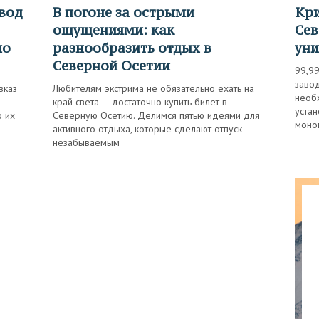
В погоне за острыми
Кристально чистая медь: как в
ощущениями: как
Сев
по
разнообразить отдых в
уни
Северной Осетии
99,99
завод
вказ
Любителям экстрима не обязательно ехать на
необ
край света — достаточно купить билет в
устан
о их
Северную Осетию. Делимся пятью идеями для
моно
активного отдыха, которые сделают отпуск
незабываемым