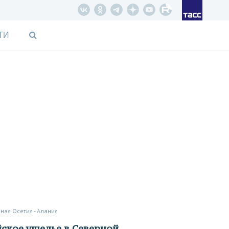
ТИ
рная Осетия - Алания