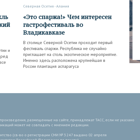
Северная Осетия - Алания
«Это спаржа!» Чем интересен
ский
гастрофестиваль во
Владикавказе
В столице Северной Осетии проходит первый
фестиваль спаржи. Республика не случайно
тии и
приглашает на столь экзотическое мероприятие.
еред
Именно здесь расположена крупнейшая в
все
России плантация аспарагуса
 произведения, размещенные на сайте, принадлежат ТАСС, если не указано
ликаций может не совпадать с мнением редакции.
тство (св-во о регистрации СМИ № 3 247 выдано 02 апреля
комитетом Российской Федерации по печати).