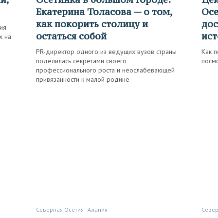
Екатерина Толасова — о том,
Осе
как покорить столицу и
дос
ия
остаться собой
ист
х на
PR-директор одного из ведущих вузов страны
Как п
поделилась секретами своего
посм
профессионального роста и неослабевающей
привязанности к малой родине
Северная Осетия - Алания
Севе