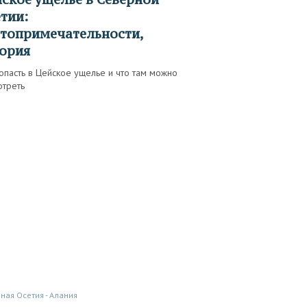
тии:
топримечательности,
ория
опасть в Цейское ущелье и что там можно
отреть
рная Осетия - Алания