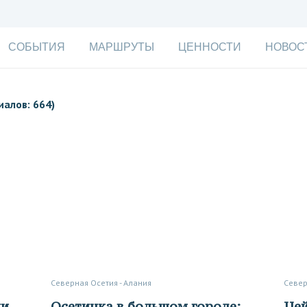
СОБЫТИЯ
МАРШРУТЫ
ЦЕННОСТИ
НОВОС
иалов: 664)
Северная Осетия - Алания
Севе
Осетинка в большом городе:
Цейское ущелье в Северной