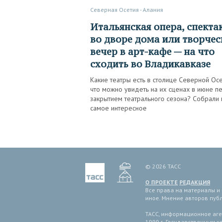
Северная Осетия - Алания
Итальянская опера, спектакль
во дворе дома или творче
вечер в арт-кафе — на что
сходить во Владикавказе
Какие театры есть в столице Северной Осе
что можно увидеть на их сценах в июне п
закрытием театрального сезона? Собрали 
самое интересное
© 2026 ТАСС
О ПРОЕКТЕ
РЕДАКЦИЯ
Все права на материалы и
иное. Мнение авторов пуб
ТАСС, информационное аген
1999 г. Государственным 