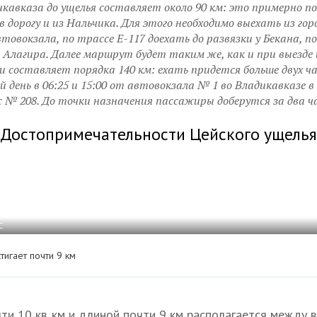
кавказа до ущелья составляет около 90 км: это примерно п
дорогу и из Нальчика. Для этого необходимо выехать из гор
товокзала, по трассе Е-117 доехать до развязки у Бекана, п
о Алагира. Далее маршрут будет таким же, как и при выезде 
составляет порядка 140 км: ехать придется больше двух ча
 день в 06:25 и 15:00 от автовокзала № 1 во Владикавказе 
 № 208. До точки назначения пассажиры доберутся за два ч
Достопримечательности Цейского ущелья
С
тигает почти 9 км
и 10 кв. км и длиной почти 9 км располагается между 