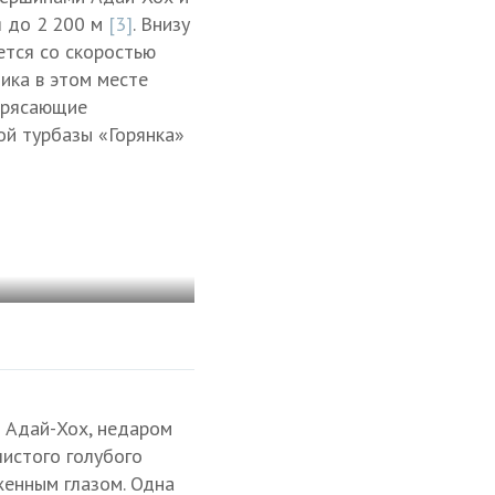
я до 2 200 м
[3]
. Внизу
ется со скоростью
ника в этом месте
отрясающие
ой турбазы «Горянка»
 Адай-Хох, недаром
чистого голубого
женным глазом. Одна