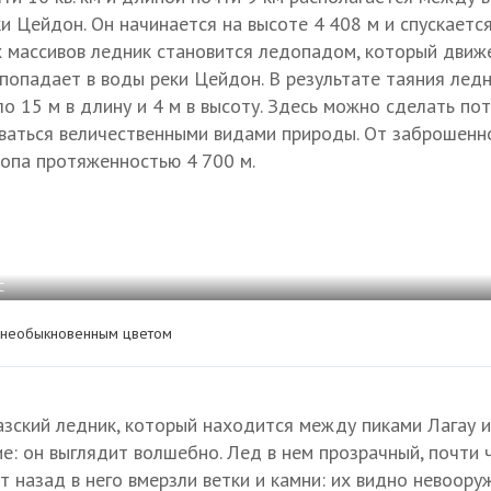
ки Цейдон. Он начинается на высоте 4 408 м и спускаетс
 массивов ледник становится ледопадом, который движ
 попадает в воды реки Цейдон. В результате таяния лед
ло 15 м в длину и 4 м в высоту. Здесь можно сделать п
аться величественными видами природы. От заброшенн
ропа протяженностью 4 700 м.
С
я необыкновенным цветом
зский ледник, который находится между пиками Лагау и
е: он выглядит волшебно. Лед в нем прозрачный, почти 
т назад в него вмерзли ветки и камни: их видно невоору