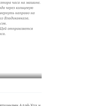
олтора часа на машине.
ода через кольцевую
овернуть направо на
из Владикавказа.
сов.
в Цей отправляется
аса.
вершинами Адай-Хох и