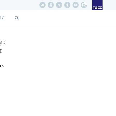
ТИ
и:
я
ть