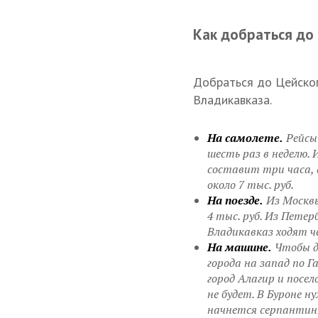
Как добраться до
Добраться до Цейског
Владикавказа.
На самолете.
Рейсы
шесть раз в неделю.
составит три часа, 
около 7 тыс. руб.
На поезде.
Из Москвы
4 тыс. руб. Из Петер
Владикавказ ходят че
На машине.
Чтобы до
города на запад по Г
город Алагир и посе
не будет. В Буроне 
начнется серпантинн