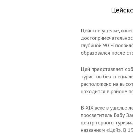
Цейско
Цейское ущелье, изве
достопримечательност
глубиной 90 м появил
образовался после ст
Цей представляет соб
туристов без специал
расположено на высот
находится в районе по
В XIX веке в ущелье л
просветитель Бабу За
центр горного туризма
названием «Цей». В 1