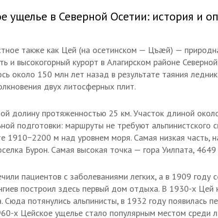
е ущелье в Северной Осетии: история и о
стное также как Цей (на осетинском — Цъæй) — природн
ь и высокогорный курорт в Алагирском районе Северной
ось около 150 млн лет назад в результате таяния ледник
олкновения двух литосферных плит.
ой долину протяженностью 25 км. Участок длиной окол
ьной подготовки: маршруты не требуют альпинистского 
е 1910−2200 м над уровнем моря. Самая низкая часть, н
селка Бурон. Самая высокая точка — гора Уилпата, 4649 
ечили пациентов с заболеваниями легких, а в 1909 году 
нгиев построил здесь первый дом отдыха. В 1930-х Цей 
. Сюда потянулись альпинисты, в 1932 году появилась п
960-х Цейское ущелье стало популярным местом среди 