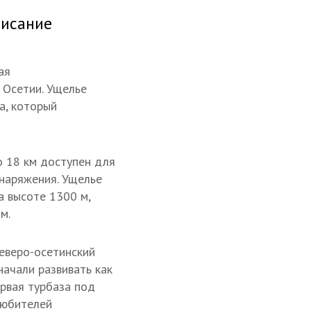
писание
ая
 Осетии. Ущелье
а, который
о 18 км доступен для
снаряжения. Ущелье
а высоте 1300 м,
м.
северо-осетинский
начали развивать как
ервая турбаза под
любителей