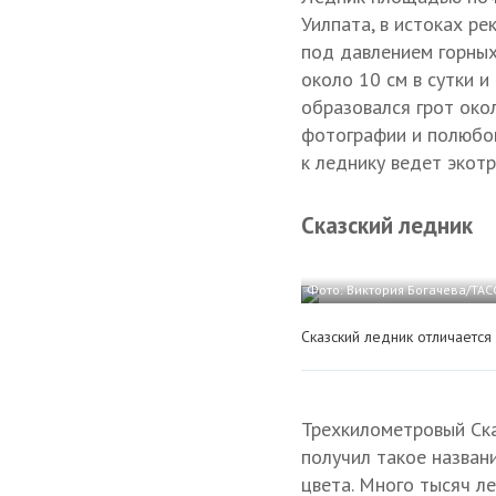
Уилпата, в истоках ре
под давлением горных
около 10 см в сутки и
образовался грот око
фотографии и полюбов
к леднику ведет экот
Сказский ледник
Фото: Виктория Богачева/ТАС
Сказский ледник отличаетс
Трехкилометровый Ска
получил такое названи
цвета. Много тысяч ле