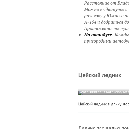
Расстояние от Влади
Можно выдвинуться в 
развязку у Южного ав
А-164 и добраться д
Протяженность пути 
На автобусе.
Каждый
пригородный автобус
Цейский ледник
Фото: Виктория Богачева/ТАС
Цейский ледник в длину дос
Ледник площадью почт