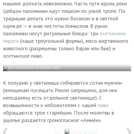
машине доехать невозможно. Часть пути вдоль реки
Цейдон паломники идут пешком по узкой тропе. По
традиции делать это нужно босиком и в светлой
одежде — в знак чистоты помыслов. В руках
паломники несут ритуальные блюда: три
осетинских
пирога
(чаще треугольной формы), мясо жертвенного
животного (разрешены только баран или бык) и
осетинское пиво.
Фото: Константин Фарниев/ТАСС
К полудню у святилища собираются сотни мужчин
(женщинам посещать Реком запрещено, для них
неподалеку есть отдельное святилище). С
возвышенности к небожителям с чашей
пива
обращаются трое старейшин. После молитвы в
ущелье раздается громогласное «Аммен».
1 / 9
Фото: Константин Фарниев/ТАСС