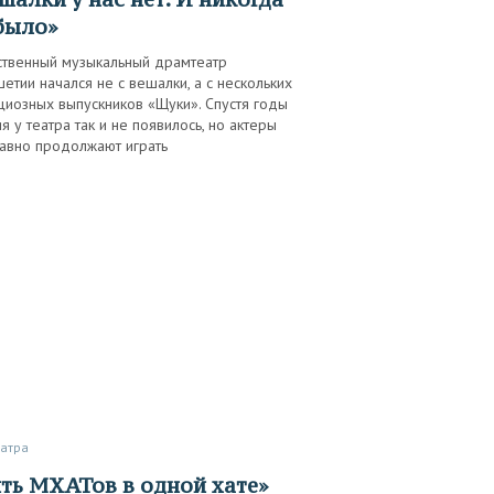
было»
ственный музыкальный драмтеатр
етии начался не с вешалки, а с нескольких
циозных выпускников «Щуки». Спустя годы
я у театра так и не появилось, но актеры
равно продолжают играть
еатра
«Пять МХАТов в одной хате»