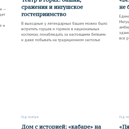
сражения и ингушское
не 
он —
гостеприимство
дет
Един
Ингуш
В выходные у легендарных башен можно было
е и
амби
встретить горцев и горянок в национальных
здани
костюмах, понаблюдать за настоящими битвами
все 
и даже побывать на традиционном застолье
Год театра
Год т
Дом с историей: «кабаре» на