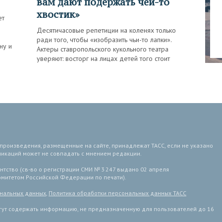
вам дают подержать чей-то
хвостик»
ет
Десятичасовые репетиции на коленях только
ради того, чтобы «изобразить чьи-то лапки».
ну и
Актеры ставропольского кукольного театра
уверяют: восторг на лицах детей того стоит
 произведения, размещенные на сайте, принадлежат ТАСС, если не указано
ликаций может не совпадать с мнением редакции.
тство (св-во о регистрации СМИ № 3 247 выдано 02 апреля
комитетом Российской Федерации по печати).
ональных данных
,
Политика обработки персональных данных ТАСС
ут содержать информацию, не предназначенную для пользователей до 16