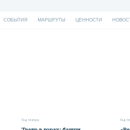
СОБЫТИЯ
МАРШРУТЫ
ЦЕННОСТИ
НОВОС
Год театра
Год т
Театр в горах: башни,
«Вешалки у нас нет. И никогда