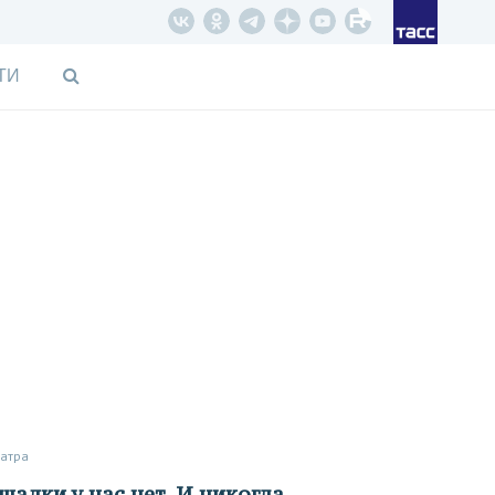
ТИ
еатра