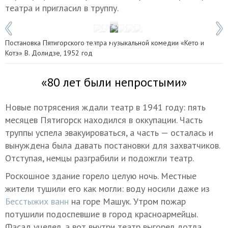
театра и пригласил в труппу.
1 / 6
Фото: страница театра оперетты в VK
Постановка Пятигорского театра музыкальной комедии «Кето и
Котэ» В. Долидзе, 1952 год
«80 лет были непростыми»
Новые потрясения ждали театр в 1941 году: пять
месяцев Пятигорск находился в оккупации. Часть
труппы успела эвакуироваться, а часть — осталась и
вынуждена была давать постановки для захватчиков.
Отступая, немцы разграбили и подожгли театр.
Роскошное здание горело целую ночь. Местные
жители тушили его как могли: воду носили даже из
Бесстыжих ванн
на горе Машук. Утром пожар
потушили подоспевшие в город красноармейцы.
Фасад уцелел, а вот внутри театр выгорел дотла.