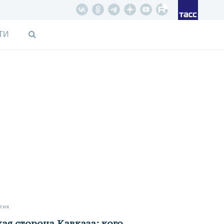
ТИ
огия