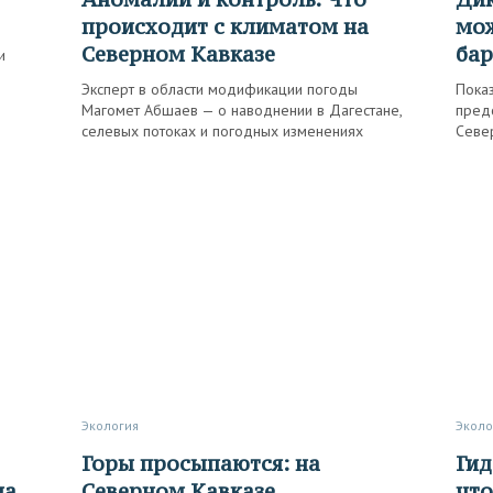
происходит с климатом на
мож
Северном Кавказе
ба
и
Эксперт в области модификации погоды
Пока
Магомет Абшаев — о наводнении в Дагестане,
пред
селевых потоках и погодных изменениях
Севе
Экология
Экол
Горы просыпаются: на
Гид по цветению на Кавказе:
на
Северном Кавказе
что