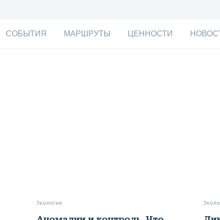
СОБЫТИЯ
МАРШРУТЫ
ЦЕННОСТИ
НОВОС
Экология
Экол
Аномалии и контроль. Что
Дикая сторона Кавказа: кого