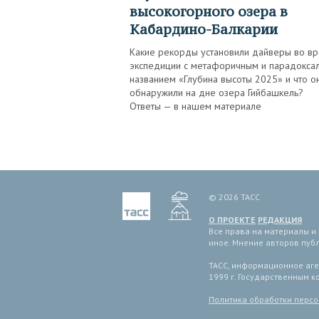
высокогорного озера в
Кабардино-Балкарии
Какие рекорды установили дайверы во в
экспедиции с метафоричным и парадокса
названием «Глубина высоты 2025» и что о
обнаружили на дне озера Гийбашкель?
Ответы — в нашем материале
© 2026 ТАСС
О ПРОЕКТЕ
РЕДАКЦИЯ
Все права на материалы и
иное. Мнение авторов пуб
ТАСС, информационное аген
1999 г. Государственным 
Политика обработки перс