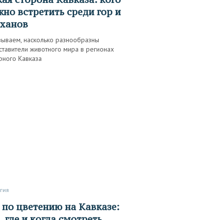
но встретить среди гор и
рханов
зываем, насколько разнообразны
ставители животного мира в регионах
рного Кавказа
огия
, где и когда смотреть