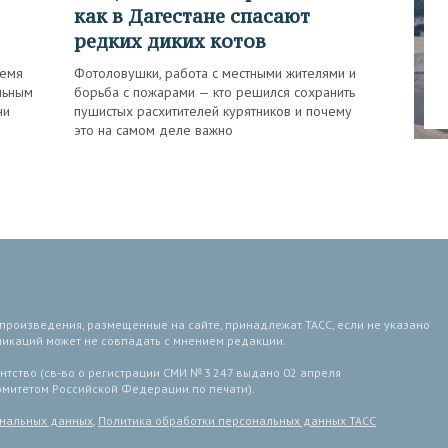
как в Дагестане спасают
редких диких котов
ремя
Фотоловушки, работа с местными жителями и
льным
борьба с пожарами — кто решился сохранить
ни
пушистых расхитителей курятников и почему
это на самом деле важно
 произведения, размещенные на сайте, принадлежат ТАСС, если не указано
ликаций может не совпадать с мнением редакции.
тство (св-во о регистрации СМИ № 3 247 выдано 02 апреля
комитетом Российской Федерации по печати).
ональных данных
,
Политика обработки персональных данных ТАСС