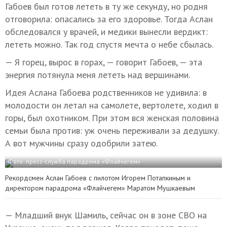
Габоев был готов лететь в ту же секунду, но родня
отговорила: опасались за его здоровье. Тогда Аслан
обследовался у врачей, и медики вынесли вердикт:
лететь можно. Так год спустя мечта о небе сбылась.
— Я горец, вырос в горах, — говорит Габоев, — эта
энергия потянула меня лететь над вершинами.
Идея Аслана Габоева родственников не удивила: в
молодости он летал на самолете, вертолете, ходил в
горы, был охотником. При этом вся женская половина
семьи была против: уж очень переживали за дедушку.
А вот мужчины сразу одобрили затею.
Фото: пресс-служба парадрома «Флайчегем»
Рекордсмен Аслан Габоев с пилотом Игорем Потапкиным и
директором парадрома «Флайчегем» Маратом Мушкаевым
— Младший внук Шамиль, сейчас он в зоне СВО на