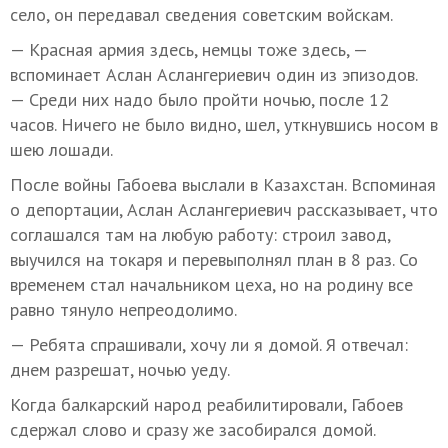
село, он передавал сведения советским войскам.
— Красная армия здесь, немцы тоже здесь, —
вспоминает Аслан Аслангериевич один из эпизодов.
— Среди них надо было пройти ночью, после 12
часов. Ничего не было видно, шел, уткнувшись носом в
шею лошади.
После войны Габоева выслали в Казахстан. Вспоминая
о депортации, Аслан Аслангериевич рассказывает, что
соглашался там на любую работу: строил завод,
выучился на токаря и перевыполнял план в 8 раз. Со
временем стал начальником цеха, но на родину все
равно тянуло непреодолимо.
— Ребята спрашивали, хочу ли я домой. Я отвечал:
днем разрешат, ночью уеду.
Когда балкарский народ реабилитировали, Габоев
сдержал слово и сразу же засобирался домой.