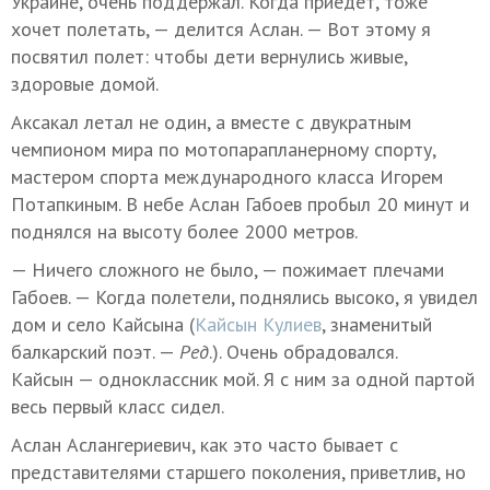
Украине, очень поддержал. Когда приедет, тоже
хочет полетать, — делится Аслан. — Вот этому я
посвятил полет: чтобы дети вернулись живые,
здоровые домой.
Аксакал летал не один, а вместе с двукратным
чемпионом мира по мотопарапланерному спорту,
мастером спорта международного класса Игорем
Потапкиным. В небе Аслан Габоев пробыл 20 минут и
поднялся на высоту более 2000 метров.
— Ничего сложного не было, — пожимает плечами
Габоев. — Когда полетели, поднялись высоко, я увидел
дом и село Кайсына (
Кайсын Кулиев
, знаменитый
балкарский поэт. —
Ред
.). Очень обрадовался.
Кайсын — одноклассник мой. Я с ним за одной партой
весь первый класс сидел.
Аслан Аслангериевич, как это часто бывает с
представителями старшего поколения, приветлив, но