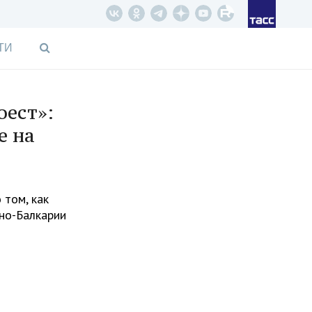
ТИ
оест»:
е на
 том, как
ино-Балкарии