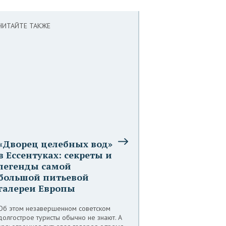
ЧИТАЙТЕ ТАКЖЕ
«Дворец целебных вод»
в Ессентуках: секреты и
легенды самой
большой питьевой
галереи Европы
Об этом незавершенном советском
долгострое туристы обычно не знают. А