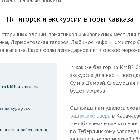
 очень дешевые пончики.
Пятигорск и экскурсии в горы Кавказа
 старинных зданий, памятников и живописных мест для п
нны, Лермонтовская галерея. Любимое кафе — «Мистер С
сная выпечка. Еще люблю легендарное пятигорское мороже
И как же без гор на КМВ? 
экскурсии для нас — поездк
Су и в Домбай. Следующая п
рта КМВ и увидеть
будет в Архыз.
Однажды нам удалось сходи
ье на курортах
Бадукские озера
в Карачаев
Незабываемые впечатления
но жить и работать так,
по Тебердинскому заповедн
заплатить экологический сб