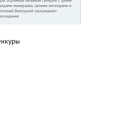
зря: огромная питьевая галерея с тремя
видами минералки, своими легендами и
богиней Викторией заслуживает
посещения
енкуры