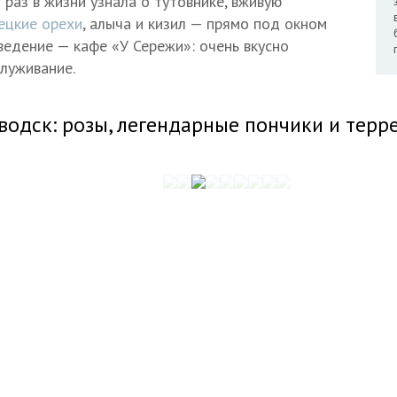
 раз в жизни узнала о тутовнике, вживую
ецкие орехи
, алыча и кизил — прямо под окном
ведение — кафе «У Сережи»: очень вкусно
служивание.
водск: розы, легендарные пончики и терр