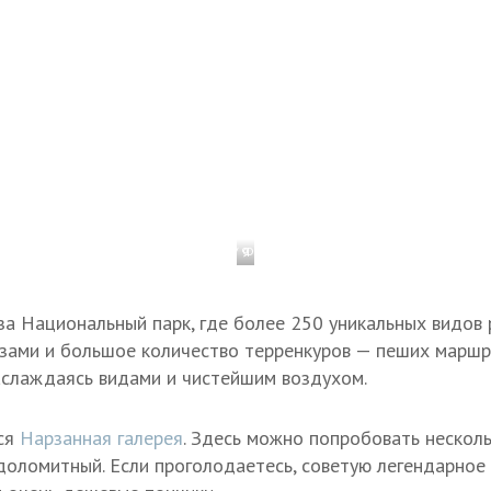
1 / 9
Фото: личный архив Натальи Бирули
а Национальный парк, где более 250 уникальных видов 
зами и большое количество терренкуров — пеших маршр
аслаждаясь видами и чистейшим воздухом.
тся
Нарзанная галерея
. Здесь можно попробовать несколь
доломитный. Если проголодаетесь, советую легендарное 