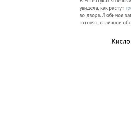
В Ессентуках я первый
увидела, как растут
гр
во дворе. Любимое за
готовят, отличное об
Кисло