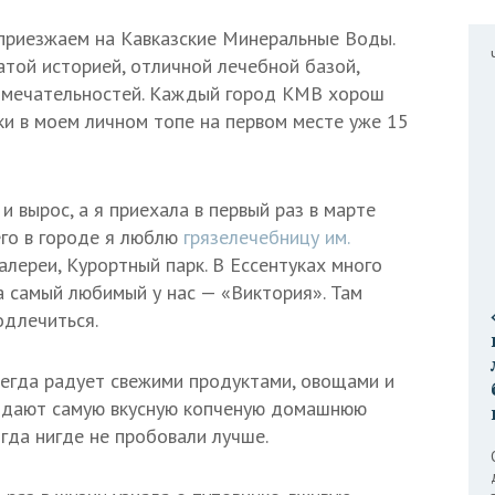
приезжаем на Кавказские Минеральные Воды.
атой историей, отличной лечебной базой,
мечательностей. Каждый город КМВ хорош
уки в моем личном топе на первом месте уже 15
 вырос, а я приехала в первый раз в марте
его в городе я люблю
грязелечебницу им.
галереи, Курортный парк. В Ессентуках много
а самый любимый у нас — «Виктория». Там
одлечиться.
сегда радует свежими продуктами, овощами и
родают самую вкусную копченую домашнюю
гда нигде не пробовали лучше.