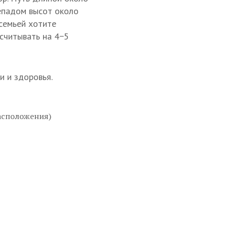
репадом высот около
 семьей хотите
ссчитывать на 4−5
и и здоровья.
расположения)