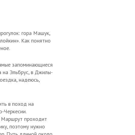
рогулок: гора Машук,
лойкин». Как понятно
ное.
Самые запоминающиеся
а на Эльбрус, в Джилы-
оездка, надеюсь,
ть в поход на
о-Черкесии.
. Маршрут проходит
ику, поэтому нужно
ор. Путь длиной около