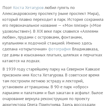
Поэт
Коста Хетагуров
любил гулять по
Александровскому проспекту (ныне проспект Мира),
который плавно переходит в парк. История сохранила
его первоначальное название — «Мон плезир» («Мое
удовольствие»). В XIX веке парк славился «Аллеями
любви», прудами с островками, фонтанами,
купальнями и лодочной станцией. Именно здесь
сделана «открыточная»
фотография
Владикавказа,
где дамы в изысканных платьях, шляпках и перчатках
катаются на лодках.
В 1939 году старейшему парку на Северном Кавказе
присвоили имя Коста Хетагурова. В советское время
там построили летнюю эстраду и лекторий,
установили аттракционы. В 90-е парк «оброс»
ларьками и палатками и был закатан в асфальт. Былое
очарование вернула реконструкция по проекту
архитектора Олега Припутнева. Здесь воссоздали