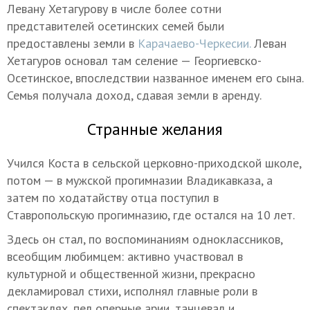
Левану Хетагурову в числе более сотни
представителей осетинских семей были
предоставлены земли в
Карачаево-Черкесии.
Леван
Хетагуров основал там селение — Георгиевско-
Осетинское, впоследствии названное именем его сына.
Семья получала доход, сдавая земли в аренду.
Странные желания
Учился Коста в сельской церковно-приходской школе,
потом — в мужской прогимназии Владикавказа, а
затем по ходатайству отца поступил в
Ставропольскую прогимназию, где остался на 10 лет.
Здесь он стал, по воспоминаниям одноклассников,
всеобщим любимцем: активно участвовал в
культурной и общественной жизни, прекрасно
декламировал стихи, исполнял главные роли в
спектаклях, пел оперные арии, танцевал и