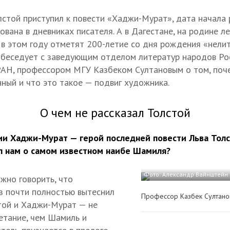
лстой приступил к повести «Хаджи-Мурат», дата начала
вана в дневниках писателя. А в Дагестане, на родине л
в этом году отметят 200-летие со дня рождения «нели
 беседует с заведующим отделом литератур народов Ро
АН, профессором МГУ Казбеком Султановым о том, поче
нный и что это такое — подвиг художника.
О чем не рассказал Толстой
ии Хаджи-Мурат — герой последней повести Льва Толс
ал нам о самом известном наибе Шамиля?
Фото: Александр Вайнштейн
жно говорить, что
з почти полностью вытеснил
Профессор Казбек Султано
стой и Хаджи-Мурат — не
етание, чем Шамиль и