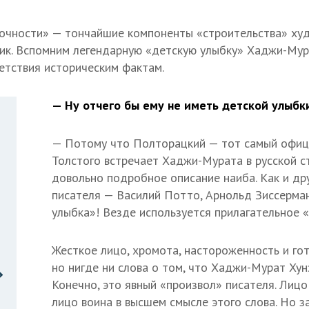
очности» — тончайшие компоненты «строительства» худ
ик. Вспомним легендарную «детскую улыбку» Хаджи-Му
етствия историческим фактам.
— Ну отчего бы ему не иметь детской улыбк
— Потому что Полторацкий — тот самый офице
Толстого встречает Хаджи-Мурата в русской ст
довольно подробное описание наиба. Как и др
писателя — Василий Потто, Арнольд Зиссерман
улыбка»! Везде используется прилагательное «
Жесткое лицо, хромота, настороженность и го
но нигде ни слова о том, что Хаджи-Мурат Хун
Конечно, это явный «произвол» писателя. Лиц
лицо воина в высшем смысле этого слова. Но з