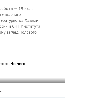
 работы — 19 июля
егендарного
тературного» Хаджи-
ссии и СНГ Института
му взгляд Толстого
того. Но чего
в.