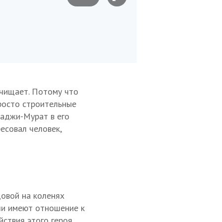
Иллюстрация Алексан
очищает. Потому что
просто строительные
Хаджи-Мурат в его
есовал человек,
цовой на коленях
ли имеют отношение к
ствия этого героя,