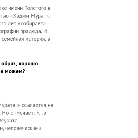
еке имени Толстого в
стью «Хаджи-Мурат».
ого лет «собирает»
ографии прадеда. И
 семейная история, а
 образ, хорошо
не можем?
Мурата“» ссылается на
. Но отмечает: «…в
-Мурата
и, человеческими