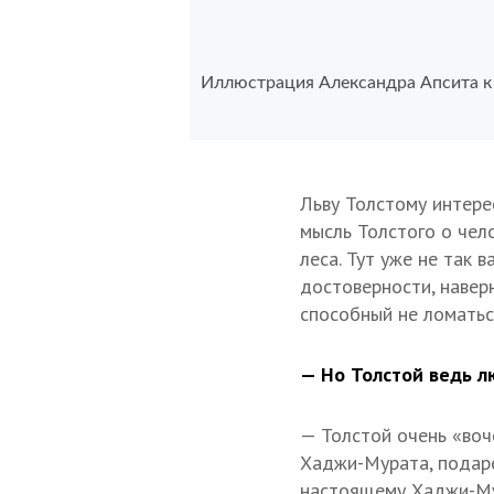
Иллюстрация Александра Апсита к 
Льву Толстому интере
мысль Толстого о чел
леса. Тут уже не так 
достоверности, навер
способный не ломатьс
— Но Толстой ведь л
— Толстой очень «воч
Хаджи-Мурата, подар
настоящему Хаджи-Мур