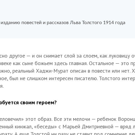
изданию повестей и рассказов Льва Толстого 1914 года
сно другое — и он снимает слой за слоем, как луковицу 
овеке как сыне божьем здесь главная. Остальное — это 
важно, реальный Хаджи-Мурат описан в повести или нет. 
ное, был не слишком интересен писателю. Толстого интер
я.
юбуется своим героем?
еловечил» этот образ. Все эти мелочи — ребенок Ворон
енный кинжал, «беседы» с Марьей Дмитриевной — вряд 
ату. А еще Толстой ни разу не ставит под сомнение дей