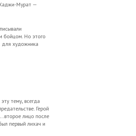
 Хаджи-Мурат —
описывали
 бойцом. Но этого
а для художника
эту тему, всегда
предательстве. Герой
 «…второе лицо после
был первый лихач и