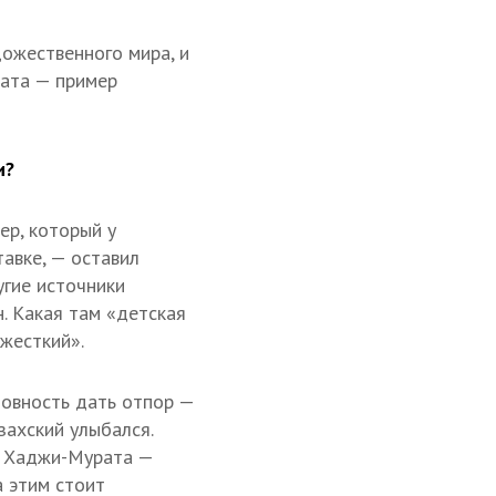
ожественного мира, и
рата — пример
и?
р, который у
авке, — оставил
угие источники
. Какая там «детская
жесткий».
товность дать отпор —
захский улыбался.
о Хаджи-Мурата —
а этим стоит