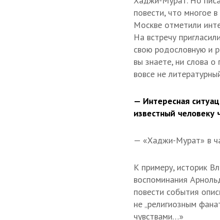
Хаджи-Мурат. Но писа
повести, что многое в
Москве отметили инте
На встречу пригласил
свою родословную и р
вы знаете, ни слова о
вовсе не литературный
— Интересная ситуац
известный человеку 
— «Хаджи-Мурат» в ча
К примеру, историк В
воспоминания Арнольд
повести события опис
не „религиозным фана
чувствами…»