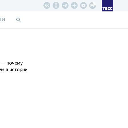
ТИ
и — почему
м в истории