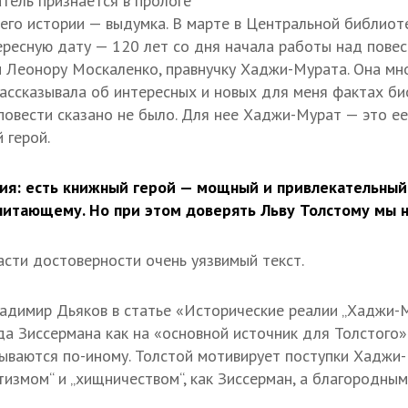
тель признается в прологе
 его истории — выдумка. В марте в Центральной библиот
ресную дату — 120 лет со дня начала работы над пове
и Леонору Москаленко, правнучку Хаджи-Мурата. Она мн
ассказывала об интересных и новых для меня фактах би
 повести сказано не было. Для нее Хаджи-Мурат — это ее
 герой.
ия: есть книжный герой — мощный и привлекательный
читающему. Но при этом доверять Льву Толстому мы 
сти достоверности очень уязвимый текст.
ладимир Дьяков в статье «Исторические реалии „Хаджи-
а Зиссермана как на «основной источник для Толстого»
ываются по-иному. Толстой мотивирует поступки Хаджи
тизмом“ и „хищничеством“, как Зиссерман, а благородным