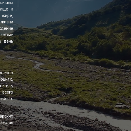
хычины
олще и
 жире,
 жизни
ждение
особые
в день
онечно
рциях,
те и у
 всего
шки с
арских
каждая