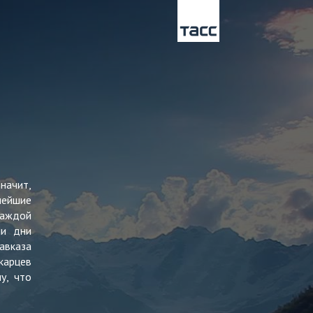
начит,
нейшие
каждой
ши дни
авказа
карцев
у, что