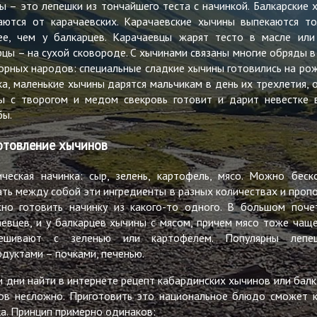
ы – это лепешки из тончайшего теста с начинкой. Балкарские 
аются от карачаевских. Карачаевские хычины выпекаются т
ее, чем у балкарцев. Карачаевцы жарят тесто в масле или
рцы – на сухой сковороде. С хычинами связаны многие обряды в
горных народов: специальные сладкие хычины готовились на ро
ка, маленькие хычины дарятся мальчикам в день их трехлетия, 
ы с творогом и медом свекровь готовит и дарит невестке 
бы.
отовление хычинов
ическая начинка: сыр, зелень, картофель, мясо. Можно беск
ать между собой эти ингредиенты в разных количествах и пропо
но готовить начинку из какого-то одного. В большом поче
аевцев, и у балкарцев хычины с мясом, причем мясо тоже чаще
мешивают с зеленью или картофелем. Популярны лепе
одуктами – почками, печенью.
и дни найти в интернете рецепт кабардинских хычинов или балк
ов несложно. Приготовить это национальное блюдо сможет 
ка. Принцип примерно одинаков: