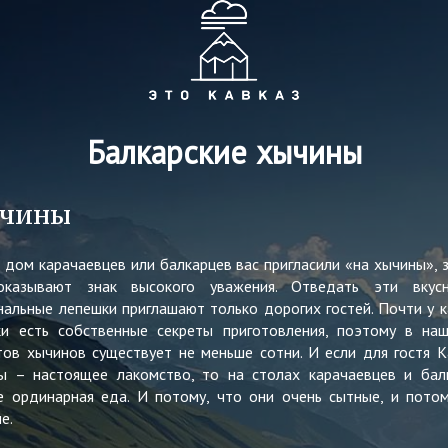
Балкарские хычины
чины
в дом карачаевцев или балкарцев вас пригласили «на хычины», з
казывают знак высокого уважения. Отведать эти вкус
нальные лепешки приглашают только дорогих гостей. Почти у 
ки есть собственные секреты приготовления, поэтому в на
тов хычинов существует не меньше сотни. И если для гостя К
ы – настоящее лакомство, то на столах карачаевцев и бал
е ординарная еда. И потому, что они очень сытные, и потом
е.