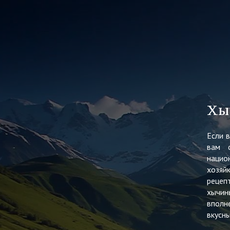
Хы
Если 
вам о
нацио
хозяй
рецеп
хычин
вполн
вкусны