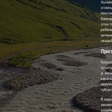
Хычин
отлич
плотн
балка
этих 
ребен
хычин
свадь
Приг
Класс
сочет
а мож
карач
пере
субпр
В наш
хычин
хозяй