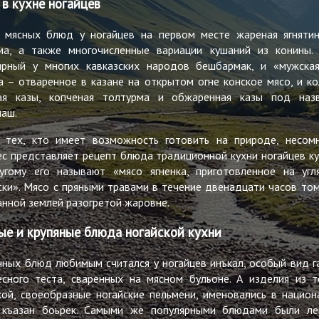
в кухне ногайцев
 мясных блюд у ногайцев на первом месте жареная ягнятин
ма, а также многочисленные вариации кушаний из конины.
ярный у многих кавказских народов бешбармак, и «мужска
а – отваренное в казане на открытом огне конское мясо, и ко
ая казы, копченая толтурма и обжаренная казы под наз
маш.
 тех, кто имеет возможность готовить на природе, несом
ес представляет рецепт блюда традиционной кухни ногайцев ку
угому его называют «мясо ягненка, приготовленное на угл
ски». Мясо с пряными травами в течение двенадцати часов том
анной землей разогретой жаровне.
ые и крупяные блюда ногайской кухни
чных блюд любимым считался у ногайцев инъкал, особый вид г
есного теста, сваренных на мясном бульоне. А изделия из т
кой, своеобразные ногайские пельмени, именовались в национ
 къазан боьрек. Самыми же популярными блюдами были ле