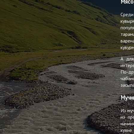
Мясо 
Среди
кувыр
попул
тарам
варен
кувур
А для
интер
По-др
чабан
засып
Мучн
Из му
из пр
начин
кухне