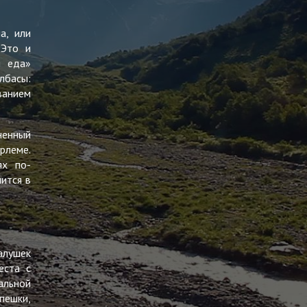
а, или
 Это и
я еда»
лбасы:
ванием
ненный
рлеме.
ях по-
ится в
алушек
еста с
альной
пешки,