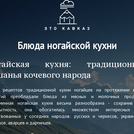
Блюда ногайской кухни
гайская кухня: традицион
шанья кочевого народа
 рецептов традиционной кухни ногайцев на протяжении 
етий преобладали блюда из мясных и молочных проду
менная ногайская кухня весьма разнообразна - сохрани
бытность, она обогатилась множеством интересных 
твованных у соседних народов: русских и черкесов, украи
ов, аварцев и даргинцев.