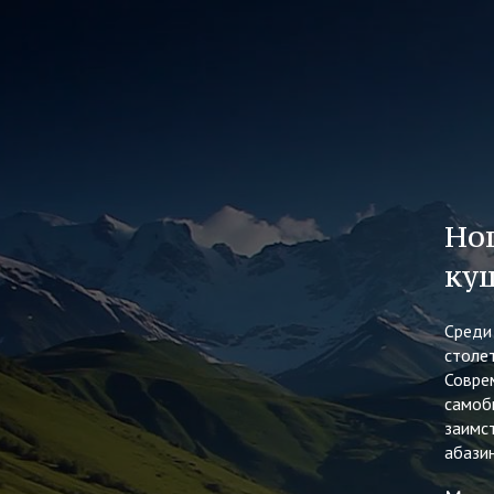
Но
ку
Среди
стол
Совре
само
заимс
абазин