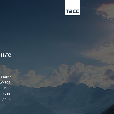
ные
многих
ктов.
в свою
яств,
нцев и