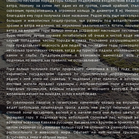
Глинисто-песчаная порода горы Кольцо подвержена воздействию воды и
ветра, поэтому за сотни лет один из ее гротов, самый крайний, стал
сквозным, превратившись в огромное кольцо (в диаметре 8 м). Именно
благодаря ему гора получила свое название. Рядом есть еще несколько
больших и живописных пещер-гротов, чьи размеры под воздействием
эрозии и ветра медленно, но неуклонно увеличиваются. Кстати, порывы
ветра на вершине горы Кольцо иногда устраивают настоящие песчаные
бури, поэтому лучше заранее позаботиться об очках и чистой воде на
случай попадания частиц породы в глаза. Постоянно разрушающаяся
гора представляет опасность для людей, за последние годы произошло
несколько трагических случаев, когда на туристов падали отколовшиеся
камни и глыбы. Предупреждение о возможном камнепаде есть у
подножья, но никого, как правило, не останавливает.
Гора Кольцо получила статус природного памятника в 1961 году, она
охраняется государством. Однако по туристической инфраструктуре
рядом с ней этого не скажешь. У подножья стоят палатки, в которых
местные жители продают сувениры с изображениями горы и товары
народных промыслов, вещицы недорогие и хорошего качества. Всех
желающих катают на лошадях, ослах и верблюдах.
От сувенирных палаток к гигантскому каменному окошку на вершине
ведет небольшая пешеходная тропа, вдоль нее растут типичные для
степной зоны кустарники; весной и в начале лета они буйно цветут и
украшают гору. У подножья есть небольшой сосновый лес, который во
времена освоения Кавказа русскими высаживался вручную и прижился. В
целом скромная по размерам Кольцо-гора не отличается разнообразием
растительного и животного мира. Обитают на ней мелкие грызуны,
встречаются змеи и летучие мыши.