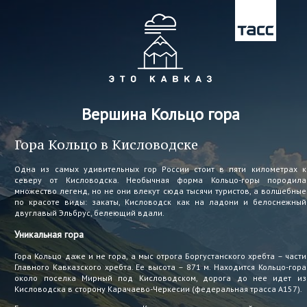
Вершина Кольцо гора
Гора Кольцо в Кисловодске
Одна из самых удивительных гор России стоит в пяти километрах к
северу от Кисловодска. Необычная форма Кольцо-горы породила
множество легенд, но не они влекут сюда тысячи туристов, а волшебные
по красоте виды: закаты, Кисловодск как на ладони и белоснежный
двуглавый Эльбрус, белеющий вдали.
Уникальная гора
Гора Кольцо даже и не гора, а мыс отрога Боргустанского хребта – части
Главного Кавказского хребта. Ее высота – 871 м. Находится Кольцо-гора
около поселка Мирный под Кисловодском, дорога до нее идет из
Кисловодска в сторону Карачаево-Черкесии (федеральная трасса А157).