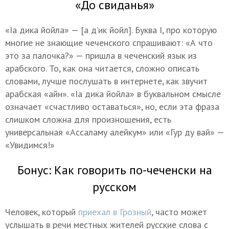
«До свиданья»
«Iа дика йойла» — [а д’ик йойл]. Буква I, про которую
многие не знающие чеченского спрашивают: «А что
это за палочка?» — пришла в чеченский язык из
арабского. То, как она читается, сложно описать
словами, лучше послушать в интернете, как звучит
арабская «айн». «Iа дика йойла» в буквальном смысле
означает «счастливо оставаться», но, если эта фраза
слишком сложна для произношения, есть
универсальная «Ассаламу алейкум» или «Гур ду вай» —
«Увидимся!»
Бонус: Как говорить по-чеченски на
русском
Человек, который
приехал в Грозный
, часто может
услышать в речи местных жителей русские слова с