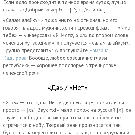
Если дело происходит в темное время суток, лучше
сказать «Добрый вечер!» — [с'ур д’ик йойл].
«Салам алейкум» тоже никто не отменял, но его
говорят в адрес мужчин, хотя перевод фразы — «Мир
тебе» — универсальный. Мягкую «л» во втором слове
чеченцы «утвердили», и получается «салам алэйкум».
Трудно представить? А послушайте
Рамзана
Кадырова
. Вообще, любое совещание главы
республики — хорошее подспорье в тренировке
чеченской речи.
«Да» / «Нет»
«ХIаъ» — это «да». Выглядит пугающе, но читается
просто — [ха]. Звук «хI» мало похож на русский [х]: он
звучит свободнее, язык при этом расслаблен и не
стремится к небу. Твердый знак произносится так,
будто вы намеревались сказать «а», но передумали и