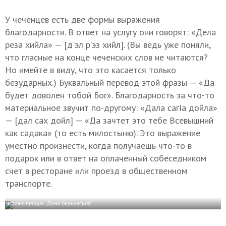
У чеченцев есть две формы выражения
благодарности. В ответ на услугу они говорят: «Дела
реза хийла» — [д'эл р’эз хийл]. (Вы ведь уже поняли,
что гласные на конце чеченских слов не читаются?
Но имейте в виду, что это касается только
безударных.) Буквальный перевод этой фразы — «Да
будет доволен тобой Бог». Благодарность за что-то
материальное звучит по-другому: «Дала сагIа дойла»
— [дал сах дойл] — «Да зачтет это тебе Всевышний
как садака» (то есть милостыню). Это выражение
уместно произнести, когда получаешь что-то в
подарок или в ответ на оплаченный собеседником
счет в ресторане или проезд в общественном
транспорте.
Иллюстрация: Даня Берковский