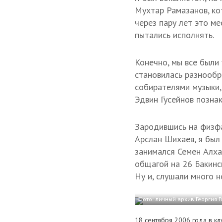
Мухтар Рамазанов, ко
через пару лет это м
пытались исполнять.
Конечно, мы все были
становилась разнообр
собирателями музыки,
Эдвин Гусейнов позна
Зародившись на физфа
Арслан Шихаев, я был
занимался Семен Алха
общагой на 26 Бакинск
Ну и, слушали много н
Фото: личный архив Георгия 
18 сентября 2006 года в кл