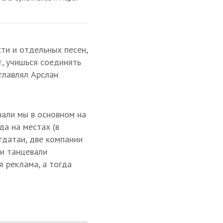
ти и отдельных песен,
т, учишься соединять
главлял Арслан
вали мы в основном на
да на местах (в
егдатаи, две компании
и танцевали
 реклама, а тогда