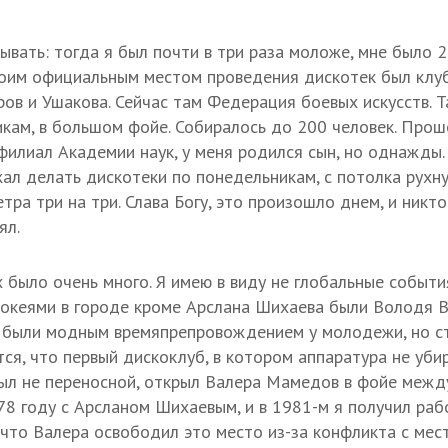
ывать: тогда я был почти в три раза моложе, мне было 22
оим официальным местом проведения дискотек был клуб
ров и Ушакова. Сейчас там Федерация боевых искусств. 
кам, в большом фойе. Собиралось до 200 человек. Проше
филиал Академии наук, у меня родился сын, но однажды
жал делать дискотеки по понедельникам, с потолка рухн
тра три на три. Слава Богу, это произошло днем, и никто
ял.
х было очень много. Я имею в виду не глобальные событ
жокеями в городе кроме Арслана Шихаева были Володя В
и были модным времяпрепровождением у молодежи, но 
тся, что первый дискоклуб, в котором аппаратура не уб
был не переносной, открыл Валера Мамедов в фойе межд
78 году с Арсланом Шихаевым, и в 1981-м я получил раб
 что Валера освободил это место из-за конфликта с мес