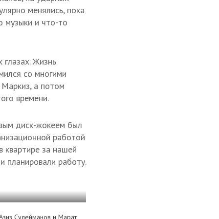
лярно менялись, пока
о музыки и что-то
 глазах. Жизнь
мился со многими
 Маркиз, а потом
ого времени.
рвым диск-жокеем был
ганизационной работой
в квартире за нашей
 и планировали работу.
 Азиз Сулейманов и Марат