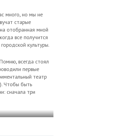
ас много, но мы не
звучат старые
шна отобранная мной
когда все получится
 городской культуры.
 Помню, всегда стоял
проводили первые
риментальный театр
). Чтобы быть
и: сначала три