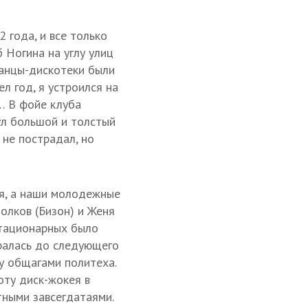
 года, и все только
 Ногина на углу улиц
Танцы-дискотеки были
л год, я устроился на
… В фойе клуба
ул большой и толстый
 не пострадал, но
ия, а наши молодежные
олков (Бизон) и Женя
стационарных было
иралась до следующего
у общагами политеха.
оту диск-жокея в
тными завсегдатаями.