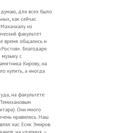
 думаю, для всех было
ных, как сейчас
в Махачкалу из
ический факультет
се время общались и
«Ростов». Благодаря
 музыку с
амятника Кирову, на
о купить, а иногда
туда, на факультете
 Темихановым
итара). Они много
очень нравились. Наш
влял нас Есик Эмиров.
мханов, на ударных —