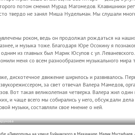
торого потом сменил Мурад Магомедов. Клавишники регу
есто твердо не занял Миша Нудельман. Мы слушали мног
 увлечены роком, ведь он продолжал рождаться на наших
азнее, и музыка тоже. Благодаря Юре Осокину я познако
 одним из главных был Марик Юсупов с ул. Леваневского.
комили меня со всем разнообразием музыкального мира т
ке, дискотечное движение ширилось и развивалось. Пе
 звукорежиссером, за свет отвечал Валера Мамедов, ор
зов. Вот такая великолепная четверка. Валера жил один 
их, и чаще всего мы собирались у него, обсуждали дела
овой музыки, составляли свое мнение о ней.
Гарунова
убе «Ливерпуль» на улице Буйнакского в Махачкале. Малик Мустафаев,