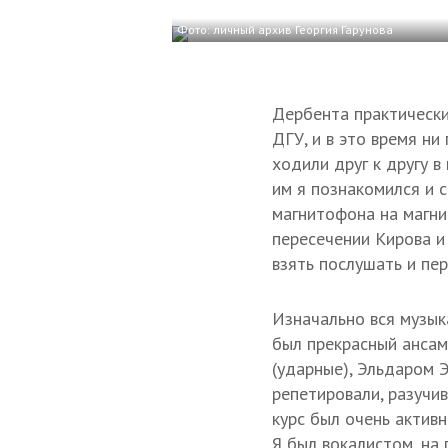
Фото: личный архив Георгия Гарунова
Дербента практически
ДГУ, и в это время ни
ходили друг к другу 
им я познакомился и с
магнитофона на магни
пересечении Кирова и
взять послушать и пе
Изначально вся музыка
был прекрасный ансам
(ударные), Эльдаром Э
репетировали, разучив
курс был очень активн
Я был вокалистом, на 