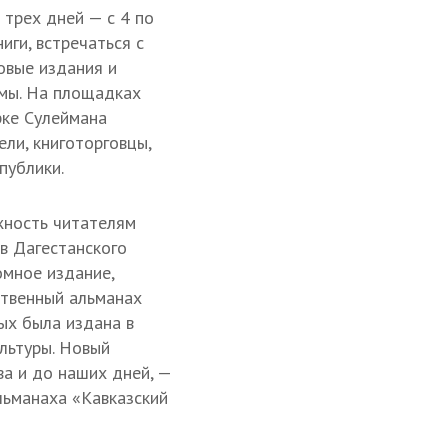
трех дней — с 4 по
иги, встречаться с
овые издания и
емы. На площадках
рке Сулеймана
ели, книготорговцы,
публики.
ность читателям
ив Дагестанского
омное издание,
ственный альманах
ых была издана в
льтуры. Новый
ва и до наших дней, —
льманаха «Кавказский