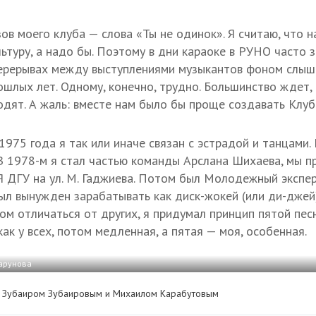
ов моего клуба — слова «Ты не одинок». Я считаю, что н
ьтуру, а надо бы. Поэтому в дни караоке в РУНО часто 
 перерывах между выступлениями музыкантов фоном слы
ошлых лет. Одному, конечно, трудно. Большинство ждет, 
одят. А жаль: вместе нам было бы проще создавать Клуб
 1975 года я так или иначе связан с эстрадой и танцами.
 В 1978-м я стал частью команды Арслана Шихаева, мы 
 ДГУ на ул. М. Гаджиева. Потом был Молодежный экспе
 был вынужден зарабатывать как диск-жокей (или ди-джей
ом отличаться от других, я придумал принцип пятой песн
ак у всех, потом медленная, а пятая — моя, особенная.
Гарунова
 Зубаиром Зубаировым и Михаилом Карабутовым