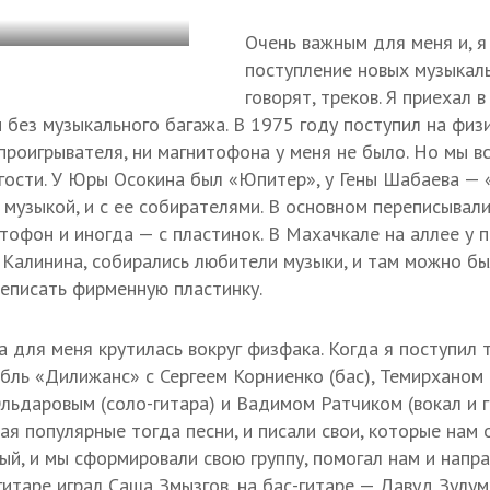
Очень важным для меня и, я
поступление новых музыкаль
говорят, треков. Я приехал 
 без музыкального багажа. В 1975 году поступил на физ
 проигрывателя, ни магнитофона у меня не было. Но мы в
в гости. У Юры Осокина был «Юпитер», у Гены Шабаева — 
 музыкой, и с ее собирателями. В основном переписывали
тофон и иногда — с пластинок. В Махачкале на аллее у п
 Калинина, собирались любители музыки, и там можно был
реписать фирменную пластинку.
 для меня крутилась вокруг физфака. Когда я поступил 
бль «Дилижанс» с Сергеем Корниенко (бас), Темирханом
льдаровым (соло-гитара) и Вадимом Ратчиком (вокал и г
ая популярные тогда песни, и писали свои, которые нам 
ый, и мы сформировали свою группу, помогал нам и напра
гитаре играл Саша Змызгов, на бас-гитаре — Давуд Зулу