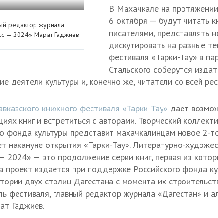
В Махачкале на протяжении 
6 октября — будут читать кн
ный редактор журнала
писателями, представлять н
есс — 2024» Марат Гаджиев
дискутировать на разные т
фестиваля «Тарки-Тау» в па
Стальского соберутся издат
гие деятели культуры и, конечно же, читатели со всей рес
авказского книжного фестиваля «Тарки-Тау»
дает возмож
иях книг и встретиться с авторами. Творческий коллект
о фонда культуры представит махачкалинцам новое 2-т
ет накануне открытия «Тарки-Тау». Литературно-художе
 — 2024» — это продолжение серии книг, первая из котор
да проект издается при поддержке Российского фонда ку
тории двух столиц Дагестана с момента их строительст
ль фестиваля, главный редактор журнала «Дагестан» и а
ат Гаджиев.