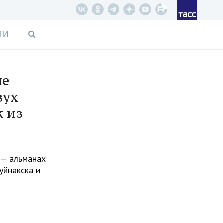
ТИ
не
вух
к из
 — альманах
уйнакска и