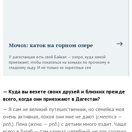
Мочох: каток на горном озере
У дагестанцев есть свой Байкал — озеро, куда зимой
приезжают, чтобы покататься на коньках по прочному и
гладкому льду. И не только из окрестных сел
— Куда вы везете своих друзей и близких прежде
всего, когда они приезжают в Дагестан?
— Я сам не великий путешественник, но семейка моя
очень активная, покоя они мне не дают (
смеется —
ред.
). Лена (
жена. — ред.
) с детьми много ездит. Чаще
всего в Гуниб — там климат целебный, не зря столько