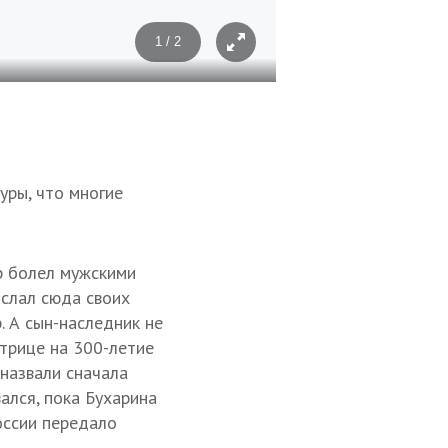
1 / 2
Фото: Иван Губский
уры, что многие
ир болел мужскими
ислал сюда своих
. А сын-наследник не
атрице на 300-летие
назвали сначала
ался, пока Бухарина
оссии передало