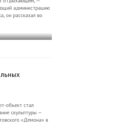
их отдыхающим, —
ляющий администрацию
а, он рассказал во
ильных
рт-объект стал
ание скульптуры —
нтовского «Демона» в