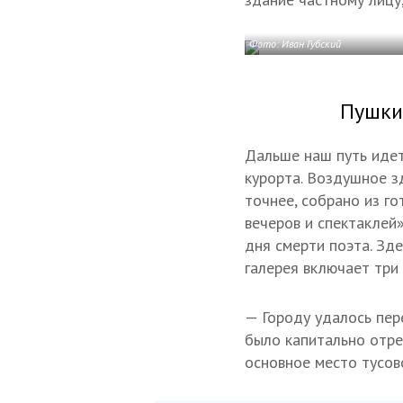
Фото: Иван Губский
Пушки
Дальше наш путь идет
курорта. Воздушное з
точнее, собрано из г
вечеров и спектаклей»
дня смерти поэта. Зд
галерея включает три
— Городу удалось пер
было капитально отре
основное место тусов