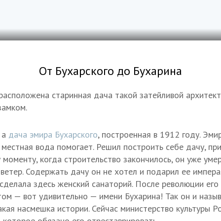
От Бухарского до Бухарина
расположена старинная дача такой затейливой архитект
замком.
, а
дача эмира Бухарского
, построенная в 1912 году. Эм
 местная вода помогает. Решил построить себе дачу, пр
 моменту, когда строительство закончилось, он уже умер
 ветер. Содержать дачу он не хотел и подарил ее импер
сделала здесь женский санаторий. После революции его 
том — вот удивительно — имени Бухарина! Так он и назыв
такая насмешка истории. Сейчас министерство культуры Р
, которое обязано его отреставрировать.