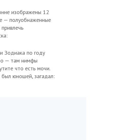
лонне изображены 12
йце — полуобнаженные
и привлечь
ка:
и Зодиака по году
йцо — там нимфы
утите что есть мочи.
 был юношей, загадал: