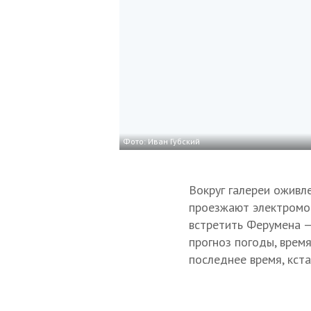
Фото: Иван Губский
Вокруг галереи оживле
проезжают электромоб
встретить Ферумена —
прогноз погоды, врем
последнее время, кст