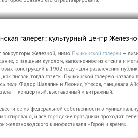
нская галерея: культурный центр Железно
 вокруг горы Железной, мимо
Пушкинской галереи
— визи
дание, с изящным куполом, выполненное из стекла и мет
отовых конструкций в 1902 году «для развлечения публик
, как писали тогда газеты. Пушкинской галерею назвали 
есь пели Федор Шаляпин и Леонид Утесов, танцевала Ай
 зала — концертный, выставочный и витражный.
евести ее из федеральной собственности в муниципальну
монтировано, и все городские праздники проходят тепер
ок железноводского кинофестиваля «Герой и время».