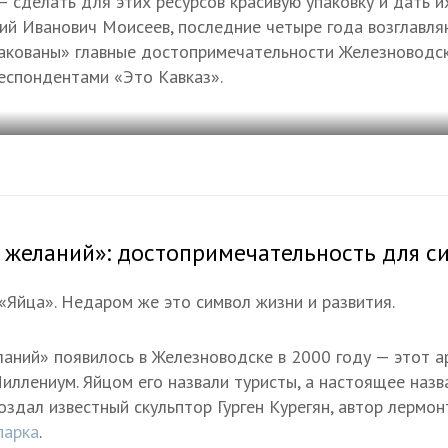
— сделать для этих ресурсов красивую упаковку и дать 
ний Иванович Моисеев, последние четыре года возглав
упакованы» главные достопримечательности Железноводск
респондентами «Это Кавказ».
 желаний»: достопримечательность для с
 «Яйца». Недаром же это символ жизни и развития.
аний» появилось в Железноводске в 2000 году — этот а
иллениум. Яйцом его назвали туристы, а настоящее назв
оздал известный скульптор Гурген Курегян, автор лермо
парка
.