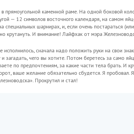
 в прямоугольной каменной раме. На одной боковой ко
ругой — 12 символов восточного календаря, на самом я
а специальных шарнирах, и, если очень постараться (ил
но крутануть. И внимание! Лайфхак от мэра Железноводс
 исполнилось, сначала надо положить руки на свои знак
 и загадать, чего вы хотите. Потом беретесь за само я
аете по предпочтениям, за какие части тела брать. И кр
орот, ваше желание обязательно сбудется. Я пробовал. Я
лезноводска». Прокрутил и стал!