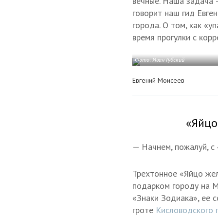
вечные. Наша задача 
говорит наш гид Евге
города. О том, как «
время прогулки с кор
Фото: Иван Губский
Евгений Моисеев
«Яйцо
— Начнем, пожалуй, с
Трехтонное «Яйцо жел
подарком городу на М
«Знаки Зодиака», ее с
гроте
Кисловодского 