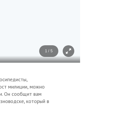
1 / 5
Фото: Иван Губский
лосипедисты,
пост милиции, можно
и. Он сообщит вам
зноводске, который в