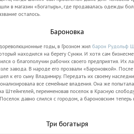
 шли в магазин «Богатырь», где продавалась одежды бол
азвание осталось.
Бароновка
дореволюционные годы, в Грозном жил
барон Рудольф Ш
оторый находился на берегу Сунжи. И хотя сам бизнесме
тился о благополучии рабочих своего предприятия. Их ла
зле завода. В народе его прозвали «Бароновкой». Посл
шел к его сыну Владимиру. Передать их своему наследник
ионализировала все семейные владения. Она же попытала
а Штейнгелей, переименовав поселок в Красную слободу
Поселок давно слился с городом, а бароновским теперь
Три богатыря