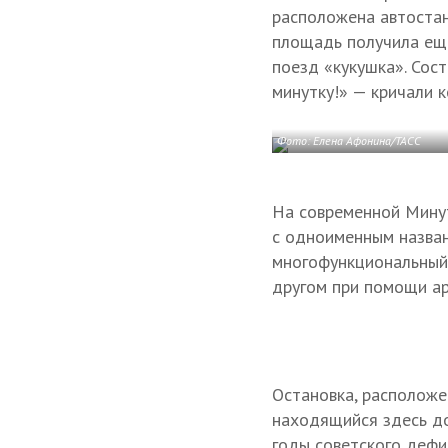
расположена автостан
площадь получила еще
поезд «кукушка». Сост
минутку!» — кричали к
Фото: Елена Афонина/ТАСС
На современной Минут
с одноименным назван
многофункциональный 
другом при помощи ар
Остановка, располож
находящийся здесь до
годы советского дефи