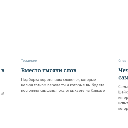
Традиции
Спорт
Вместо тысячи слов
Чеченский след в боевом
са
Подборка коротеньких словечек, которые
нельзя толком перевести и которые вы будете
Самый
постоянно слышать, пока отдыхаете на Кавказе
Шейх
ный
интер
испыт
котор