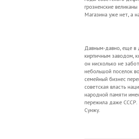
грозненские великаны
Магазина уже нет, а н
Давным-давно, еще в 
кирпичным заводом, к
он нисколько не забо
небольшой поселок во
семейный бизнес пере
советская власть нац
народной памяти имен
пережила даже СССР. 
Сунжу.