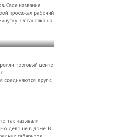
в. Свое название
орой проезжал рабочий
минутку! Остановка на
роили торговый центр
то
я соединяются друг с
то так называли
Но дело не в доме. В
редних габаритов,