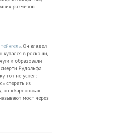
ьших размеров.
тейнгель
. Он владел
н купался в роскоши,
чуги и образовали
е смерти Рудольфа
у тот не успел:
сь стереть из
, но «Бароновка»
 называют мост через