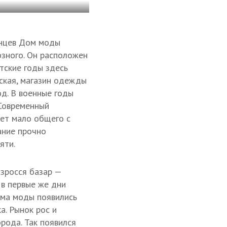
енцев Дом моды
озного. Он расположен
етские годы здесь
ская, магазин одежды
д. В военные годы
 Современный
ет мало общего с
ание прочно
яти.
зросся базар —
 в первые же дни
ома моды появились
а. Рынок рос и
орода. Так появился