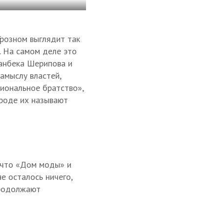
розном выглядит так
е. На самом деле это
анбека Шерипова и
замыслу властей,
иональное братство»,
роде их называют
 что «Дом моды» и
е осталось ничего,
продолжают