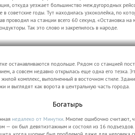
ция, откуда уезжает большинство междугородных рейсо
 в советские годы. Тут находилась узкоколейка, по кот
ав проводил на станции всего 60 секунд. «Остановка на 
ондукторы. Так это слово и закрепилось в народе.
ке останавливаются подольше. Рядом со станцией пост
ием, а совсем недавно открылась еще одна его тезка. Э
жилой комплекс, выполненный в восточном стиле. Здани
ки и выглядят как ворота в центральную часть города.
Богатырь
енная
недалеко от Минутки
. Многие ошибочно считают, ч
м — он был девятиэтажным и состоял из 16 подъездов. 
цита, когда шопинг был проблемой даже для человека с