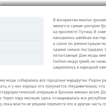
и
В восприятии многих грозн
является самым центром Гр
на проспекте Путина. В сов
находились швейная мастер
и салон по демонстрации мо
здание сильно пострадало.
пятиэтажный Дом моды име
fashion-индустрией, но назв
закрепилось в народной пам
ма моды собирались все городские маршрутки. Рядом ра
ть, и у них хорошо это получается. Неудивительно, что
ртеррористической операции в Грозном именно возле Д
. Через пару месяцев здесь отоваривалась вся республик
, пока власти не решили перенести его в другую часть г