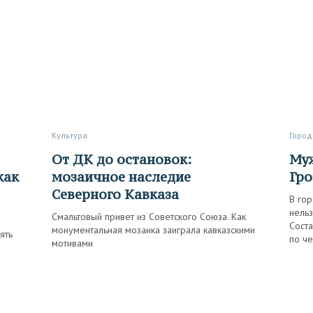
Культура
Город
От ДК до остановок:
Мужчинам сюда нельзя, или
как
мозаичное наследие
Гро
Северного Кавказа
В гор
нельз
Смальтовый привет из Советского Союза. Как
Соста
монументальная мозаика заиграла кавказскими
ять
по че
мотивами