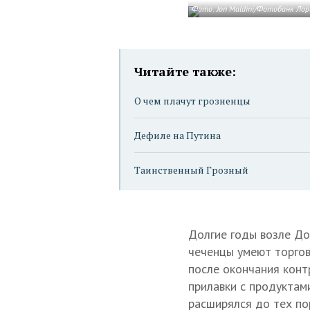
Фото: Jon Maldini/Фотобанк Лор
Читайте также:
О чем плачут грозненцы
Дефиле на Путина
Таинственный Грозный
Долгие годы возле До
чеченцы умеют торгова
после окончания конт
прилавки с продуктами
расширялся до тех пор