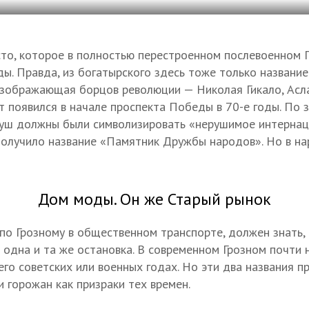
то, которое в полностью перестроенном послевоенном Г
оды. Правда, из богатырского здесь тоже только названи
изображающая борцов революции — Николая Гикало, Асл
т появился в начале проспекта Победы в 70-е годы. По 
нгуш должны были символизировать «нерушимое интернац
олучило название «Памятник Дружбы народов». Но в на
Дом моды. Он же Старый рынок
по Грозному в общественном транспорте, должен знать,
 одна и та же остановка. В современном Грозном почти н
его советских или военных годах. Но эти два названия 
 горожан как призраки тех времен.