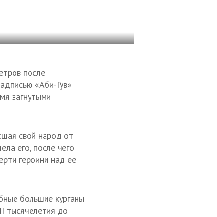
метров после
надписью «Аби-Гув»
емя загнутыми
сшая свой народ от
ела его, после чего
ерти героини над ее
обные большие курганы
II тысячелетия до