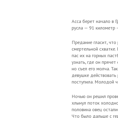
Асса берет начало в Г
русла — 91 километр 
Предание гласит, что
смертельной схватке.
пас их на горных паст
узнать, где он прячет
но съел его молча. Та
девушке действовать р
поступила. Молодой че
Ночью он решил провер
хлынул поток холодно
половина овец осталис
Что было дальше с гер