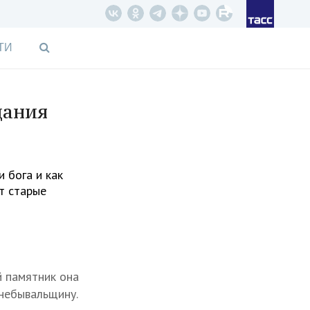
ТИ
дания
 бога и как
т старые
 памятник она
 небывальщину.