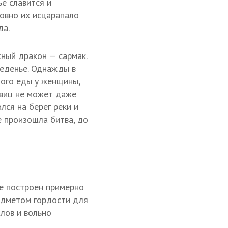
е славится и
овно их исцарапало
да.
сный дракон — сармак.
ъеденье. Однажды в
ного еды у женщины,
авиц не может даже
лся на берег реки и
е произошла битва, до
е построен примерно
редметом гордости для
лов и вольно