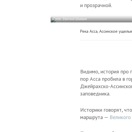
и прозрачной.
Фото: Евгений Шивцов
Река Асса, Ассинское ущель
Видимо, история про п
пор Асса пробила в го
Джейрахско-Ассинског
заповедника.
Историки говорят, чт
маршрута —
Великого