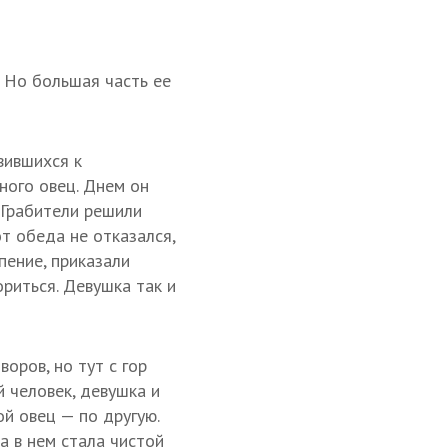
у. Но большая часть ее
вившихся к
ного овец. Днем он
. Грабители решили
от обеда не отказался,
пение, приказали
ориться. Девушка так и
оров, но тут с гор
 человек, девушка и
ой овец — по другую.
а в нем стала чистой