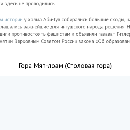
и здесь не проводились.
ы истории
у холма Аби-Гув собирались большие сходы, н
глашались важнейшие для ингушского народа решения. Н
шили противостоять фашистам и объявили газават Гитлер
нятии Верховным Советом России закона «Об образова
Гора Мят-лоам (Столовая гора)