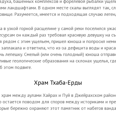
духа, башенных комплексов и форелевой рыбалки ущель
и ландшафтами. В одном месте скалы выглядят так, сл
овище. Разумеется, имеется и подходящая случаю леген
а в узкой горной расщелине у самой реки поселился ужа
есурсам он каждый раз требовал красивую девушку на с
я рядом с этим ущельем, пришел юноша и попросил нем
а заплакала и ответила, что из-за дефицита воды и крас
чь лепешку. Смелый (или очень голодный) юноша отправи
ливые геологические образования на склонах ущелья, гд
б этом подвиге.
Храм Тхаба-Ерды
 храм между аулами Хайрах и Пуй в Джейрахском район
 пор остается поводом для споров между историками и п
орые бережно охраняют этот памятник от набегов ванда