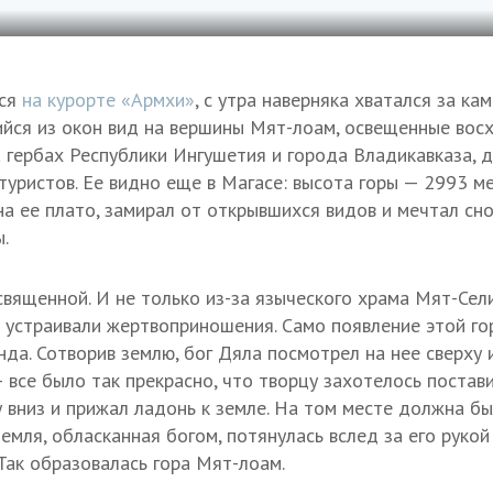
лся
на курорте «Армхи»
, с утра наверняка хватался за ка
йся из окон вид на вершины Мят-лоам, освещенные вос
а гербах Республики Ингушетия и города Владикавказа, 
уристов. Ее видно еще в Магасе: высота горы — 2993 ме
а ее плато, замирал от открывшихся видов и мечтал сно
.
священной. И не только из-за языческого храма Мят-Сели
и устраивали жертвоприношения. Само появление этой го
нда. Сотворив землю, бог Дяла посмотрел на нее сверху 
— все было так прекрасно, что творцу захотелось постав
у вниз и прижал ладонь к земле. На том месте должна бы
земля, обласканная богом, потянулась вслед за его рукой
 Так образовалась гора Мят-лоам.