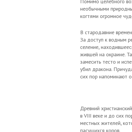
Помимо целебного воз
необычными природным
когтями огромное чуд
В стародавние времен
За доступ к водным р
селение, находившеес
жившей на окраине. Т
замесить тесто и испе
убил дракона. Причуд
сих пор напоминают о
Древний христианский
в VIII веке и до сих
местных жителей, кот
пасущихся коров.