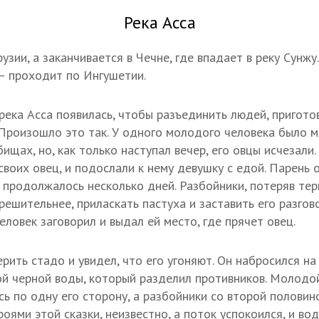
Река Асса
рузии, а заканчивается в Чечне, где впадает в реку Сунж
— проходит по Ингушетии.
 река Асса появилась, чтобы разъединить людей, пригото
 Произошло это так. У одного молодого человека было м
бищах, но, как только наступал вечер, его овцы исчезали
 своих овец, и подослали к нему девушку с едой. Парень 
к продолжалось несколько дней. Разбойники, потеряв тер
ешительнее, приласкать пастуха и заставить его разгов
ловек заговорил и выдал ей место, где прячет овец.
ить стадо и увидел, что его угоняют. Он набросился на в
й черной воды, который разделил противников. Молодой
ь по одну его сторону, а разбойники со второй половин
оями этой сказки, неизвестно, а поток успокоился, и вод