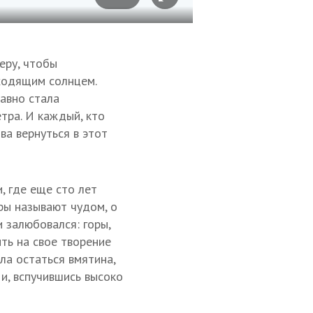
Фото: Тимур Агиров
меру, чтобы
ходящим солнцем.
давно стала
тра. И каждый, кто
ва вернуться в этот
, где еще сто лет
ры называют чудом, о
и залюбовался: горы,
ить на свое творение
ла остаться вмятина,
 и, вспучившись высоко