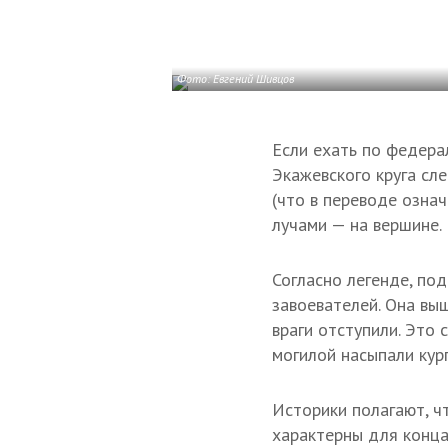
Фото: Евгений Шивцов
Если ехать по федера
Экажевского круга сл
(что в переводе озна
лучами — на вершине.
Согласно легенде, по
завоевателей. Она вы
враги отступили. Это
могилой насыпали кург
Историки полагают, ч
характерны для конца