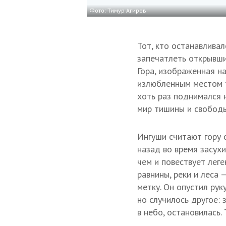
Фото: Тимур Агиров
Тот, кто останавлива
запечатлеть открывши
Гора, изображенная н
излюбленным местом т
хоть раз поднимался н
мир тишины и свободы
Ингуши считают гору 
назад во время засух
чем и повествует леге
равнины, реки и леса 
метку. Он опустил рук
но случилось другое: 
в небо, остановилась.