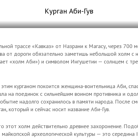
Курган Аби-Гув
льной трассе «Кавказ» от Назрани к Магасу, через 700 
ева от дороги обязательно заметишь небольшой холм с 
чает «холм Аби») и символом Ингушетии — солнцем с тр
д этим курганом покоится женщина-воительница Аби, спа
шла на поединок с сильнейшим воином противника и одол
 событие надолго сохранилось в памяти народа. После см
ан, который и сейчас носит название Аби-Гув.
то этот холм действительно древнее захоронение. Под
 майкопской археологической культуры — это середина I