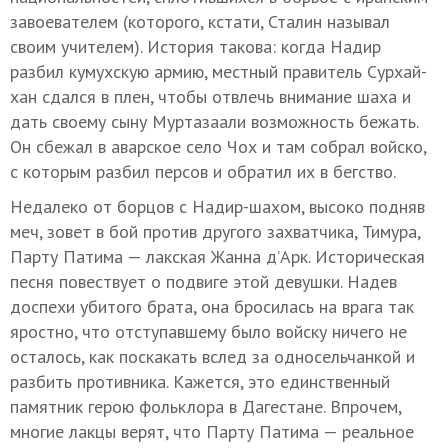
завоевателем (которого, кстати, Сталин называл
своим учителем). История такова: когда Надир
разбил кумухскую армию, местный правитель Сурхай-
хан сдался в плен, чтобы отвлечь внимание шаха и
дать своему сыну Муртазаали возможность бежать.
Он сбежал в аварское село Чох и там собрал войско,
с которым разбил персов и обратил их в бегство.
Недалеко от борцов с Надир-шахом, высоко подняв
меч, зовет в бой против другого захватчика, Тимура,
Парту Патима — лакская Жанна д’Арк. Историческая
песня повествует о подвиге этой девушки. Надев
доспехи убитого брата, она бросилась на врага так
яростно, что отступавшему было войску ничего не
осталось, как поскакать вслед за односельчанкой и
разбить противника. Кажется, это единственный
памятник герою фольклора в Дагестане. Впрочем,
многие лакцы верят, что Парту Патима — реальное