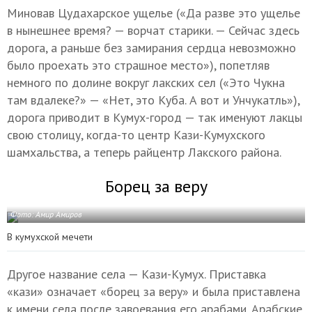
Миновав Цудахарское ущелье («Да разве это ущелье
в нынешнее время? — ворчат старики. — Сейчас здесь
дорога, а раньше без замирания сердца невозможно
было проехать это страшное место»), попетляв
немного по долине вокруг лакских сел («Это Чукна
там вдалеке?» — «Нет, это Куба. А вот и Унчукатль»),
дорога приводит в Кумух-город — так именуют лакцы
свою столицу, когда-то центр Кази-Кумухского
шамхальства, а теперь райцентр Лакского района.
Борец за веру
Фото: Амир Амиров
В кумухской мечети
Другое название села — Кази-Кумух. Приставка
«кази» означает «борец за веру» и была приставлена
к имени села после завоевания его арабами. Арабские