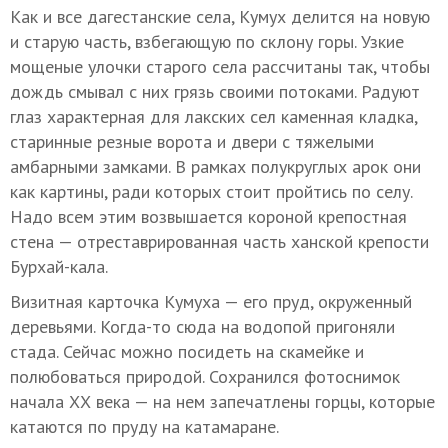
Как и все дагестанские села, Кумух делится на новую
и старую часть, взбегающую по склону горы. Узкие
мощеные улочки старого села рассчитаны так, чтобы
дождь смывал с них грязь своими потоками. Радуют
глаз характерная для лакских сел каменная кладка,
старинные резные ворота и двери с тяжелыми
амбарными замками. В рамках полукруглых арок они
как картины, ради которых стоит пройтись по селу.
Надо всем этим возвышается короной крепостная
стена — отреставрированная часть ханской крепости
Бурхай-кала.
Визитная карточка Кумуха — его пруд, окруженный
деревьями. Когда-то сюда на водопой пригоняли
стада. Сейчас можно посидеть на скамейке и
полюбоваться природой. Сохранился фотоснимок
начала ХХ века — на нем запечатлены горцы, которые
катаются по пруду на катамаране.