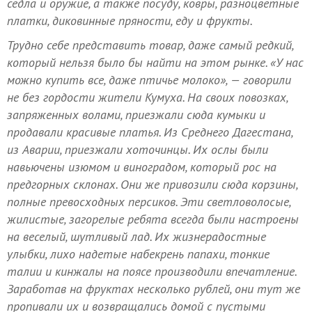
седла и оружие, а также посуду, ковры, разноцветные
платки, диковинные пряности, еду и фрукты.
Трудно себе представить товар, даже самый редкий,
который нельзя было бы найти на этом рынке. «У нас
можно купить все, даже птичье молоко», — говорили
не без гордости жители Кумуха. На своих повозках,
запряженных волами, приезжали сюда кумыки и
продавали красивые платья. Из Среднего Дагестана,
из Аварии, приезжали хоточинцы. Их ослы были
навьючены изюмом и виноградом, который рос на
предгорных склонах. Они же привозили сюда корзины,
полные превосходных персиков. Эти светловолосые,
жилистые, загорелые ребята всегда были настроены
на веселый, шутливый лад. Их жизнерадостные
улыбки, лихо надетые набекрень папахи, тонкие
талии и кинжалы на поясе производили впечатление.
Заработав на фруктах несколько рублей, они тут же
пропивали их и возвращались домой с пустыми