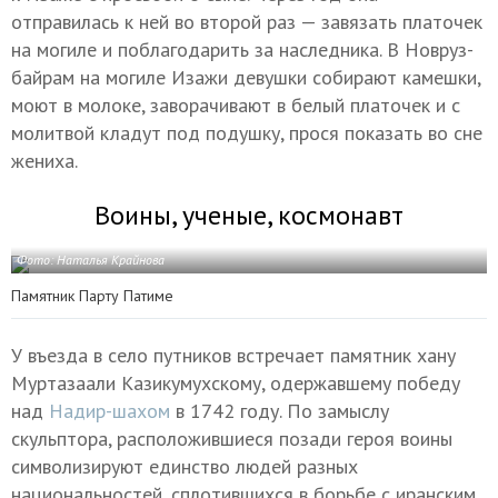
отправилась к ней во второй раз — завязать платочек
на могиле и поблагодарить за наследника. В Новруз-
байрам на могиле Изажи девушки собирают камешки,
моют в молоке, заворачивают в белый платочек и с
молитвой кладут под подушку, прося показать во сне
жениха.
Воины, ученые, космонавт
Фото: Наталья Крайнова
Памятник Парту Патиме
У въезда в село путников встречает памятник хану
Муртазаали Казикумухскому, одержавшему победу
над
Надир-шахом
в 1742 году. По замыслу
скульптора, расположившиеся позади героя воины
символизируют единство людей разных
национальностей, сплотившихся в борьбе с иранским