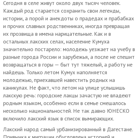
Сегодня в селе живут около двух тысяч человек.
Каждый род старается сохранить свои легенды,
истории, а порой и анекдоты о прадедах и прабабках
и прочих славных родственниках, иногда превращая
их прозвища в имена нарицательные. Как и в
остальных лакских селах, население Кумуха
значительно постарело: молодежь уезжает на учебу в
разные города России и зарубежья, а после не спешит
возвращаться в горы — быт тут тяжелый, а работу не
найдешь. Только летом Кумух наполняется
молодежью, приехавшей навестить родных на
каникулах. Не факт, что летом на улице услышишь
лакскую речь: городские лакцы зачастую не владеют
родным языком, особенно если в семье смешалось
несколько национальностей. Не так давно ЮНЕСКО
включило лакский язык в список вымирающих.
Лакский народ самый урбанизированный в Дагестане.
Привычка к миграции обусловлена историей и