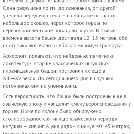
комплекс с двумя сигнально-сторожевыми башнями.
Одна разрушена почти до основания, от другой
уцелела передняя стена — в ней даже осталось
небольшое окошко, через которое горцы по
веревочной лестнице попадали внутрь. В былые
времена высота башен достигала 12−15 метров, обе
постройки включали в себя как минимум три яруса.
Археологи полагают, что найденные памятники
архитектуры старше классических ингушских
пирамидальных башен: построили их еще в
XIII—XV в
еках. До сегодняшнего дня в научных
источниках они не упоминались.
Есть вероятность, что башни были построены еще в
языческую эпоху и «видели» смену вероисповедания у
горцев. Ниже по склону было обнаружено
столпообразное святилище языческого периода
ингушей — силинг. А уже рядом с ним, в 40−45 метрах,
были найдены мусульманские
погребения
с девятью