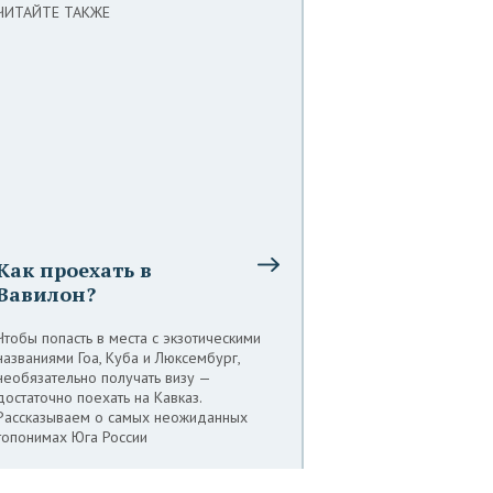
ЧИТАЙТЕ ТАКЖЕ
Как проехать в
Вавилон?
Чтобы попасть в места с экзотическими
названиями Гоа, Куба и Люксембург,
необязательно получать визу —
достаточно поехать на Кавказ.
Рассказываем о самых неожиданных
топонимах Юга России