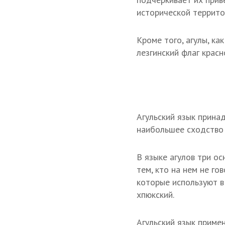
исторической террито
Кроме того, агулы, к
лезгинский флаг красн
Агульский язык принад
наибольшее сходство 
В языке агулов три ос
тем, кто на нем не г
которые используют в 
хпюкский.
Агульский язык приме