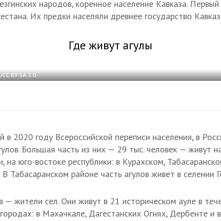
лезгинских народов, коренное население Кавказа. Первый
гестана. Их предки населяли древнее государство Кавказ
Где живут агулы
/CC BY-SA 3.0
в 2020 году Всероссийской переписи населения, в Рос
гулов. Большая часть из них — 29 тыс. человек — живут 
и, на юго-востоке республики: в Курахском, Табасаранско
 В Табасаранском районе часть агулов живет в селении Г
 — жители сел. Они живут в 21 историческом ауле в теч
 городах: в Махачкале, Дагестанских Огнях, Дербенте и 