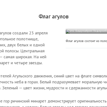
Флаг агулов
Фото: Башунайрин Хидирнеби/
гулов создали 23 апреля
угольное полотнище,
Флаг агулов состоит из пол
них, двух белых и одной
ой полосы. Центральная
 — самая широкая. На ней
арет и четыре звезды.
телей Агульского движения, синий цвет на флаге символ
ечность неба в горах. Белый подразумевает моральную ч
. Зеленый — цвет жизни, мудрости и сдержанности агуль
 гор ричинский минарет демонстрирует оригинальность 
ерженность к исламу. Белые звезды над горами означают