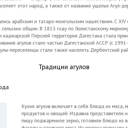
аселяет этот народ, а также от названия ущелья Агул-д
ались арабским и татаро-монгольским нашествиям. С XIV 
 сельских общин. В 1813 году по Гюлистанскому мирном
и каджарской Персией территория Дагестана стала прин
ивания агулов стало частью Дагестанской АССР (с 1991-
агулы-переселенцы стали также населять Дербентский рай
Традиции агулов
юда
Кухня агулов включает в себя блюда из мяса, 
продуктов и овощей. Издавна представители н
пищу поджаренное зерно, готовили блюдо из 
фасоли и сушеного мяса. Из молока получали т