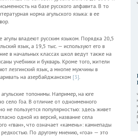
письменность на базе русского алфавита. В то
тературная норма агульского языка: в ее
вор.
е агулы владеют русским языком. Порядка 20,5
льский язык, а 19,5 тыс. — используют его в
ние в начальных классах школ ведут также на
исаны учебники и букварь. Кроме того, жители
ют лезгинский язык, а многие мужчины в
варивать на азербайджанском
[3]
.
агульские топонимы. Например, на юге
о село Гоа. В отличие от одноименного
оно не пользуется популярностью: здесь живет
гласно одной из версий, название села
ого «гван», что означает «камень»: камнепады
 редкостью. По другому мнению, «гоа» — это