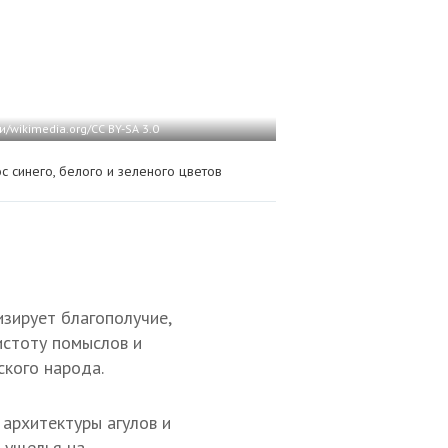
wikimedia.org/CC BY-SA 3.0
ос синего, белого и зеленого цветов
изирует благополучие,
истоту помыслов и
ского народа.
архитектуры агулов и
 ущелья на