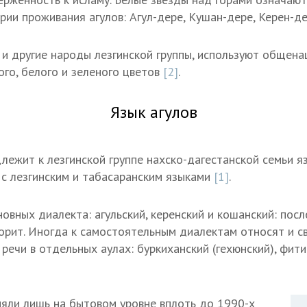
рии проживания агулов: Агул-дере, Кушан-дере, Керен-де
ак и другие народы лезгинской группы, используют общен
ого, белого и зеленого цветов
[2]
.
Язык агулов
лежит к лезгинской группе нахско-дагестанской семьи я
с лезгинским и табасаранским языками
[1]
.
новных диалекта: агульский, керенский и кошанский: пос
оворит. Иногда к самостоятельным диалектам относят и с
речи в отдельных аулах: буркиханский (гехюнский), фити
няли лишь на бытовом уровне вплоть до 1990-х