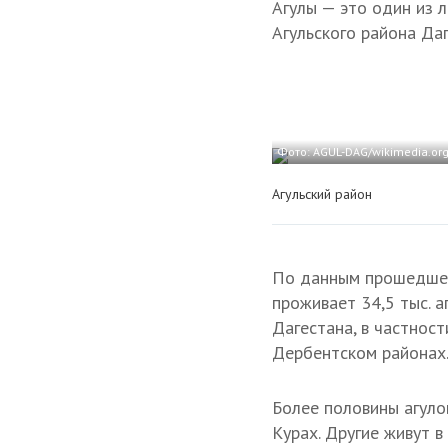
Агулы — это один из 
Агульского района Да
Фото: AGUL-DAG/wikimedia.org
Агульский район
По данным прошедшей 
проживает 34,5 тыс. а
Дагестана, в частност
Дербентском районах.
Более половины агулов
Курах. Другие живут в