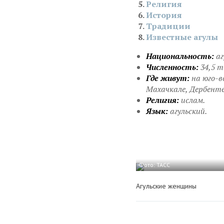
Религия
История
Традиции
Известные агулы
Национальность:
аг
Численность:
34,5 т
Где живут:
на юго-в
Махачкале, Дербенте
Религия:
ислам.
Язык:
агульский.
Фото: ТАСС
Агульские женщины