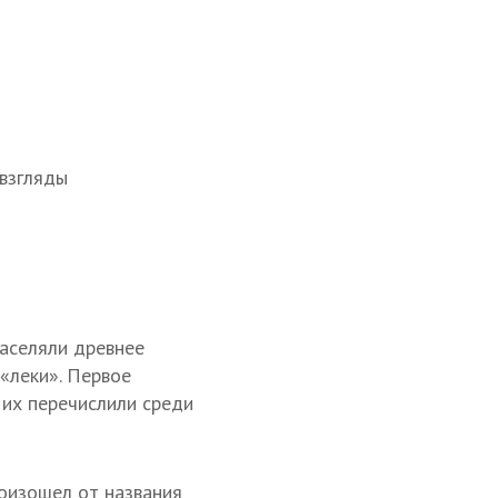
 взгляды
населяли древнее
«леки». Первое
 их перечислили среди
роизошел от названия