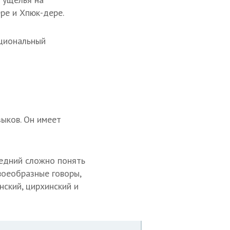
ре и Хпюк-дере.
ациональный
зыков. Он имеет
ледний сложно понять
воеобразные говоры,
нский, цирхинский и