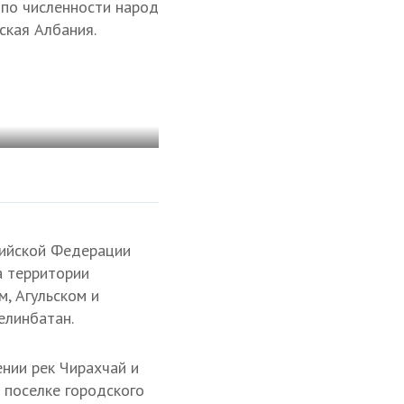
 по численности народ
ская Албания.
сийской Федерации
на территории
м, Агульском и
елинбатан.
ении рек Чирахчай и
в поселке городского