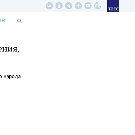
ТИ
ения,
го народа