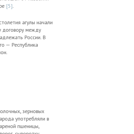
ере
[5]
.
столетия агулы начали
у договору между
адлежать России. В
го — Республика
он.
молочных, зерновых
арода употребляли в
вареной пшеницы,
ворог, сыворотку,