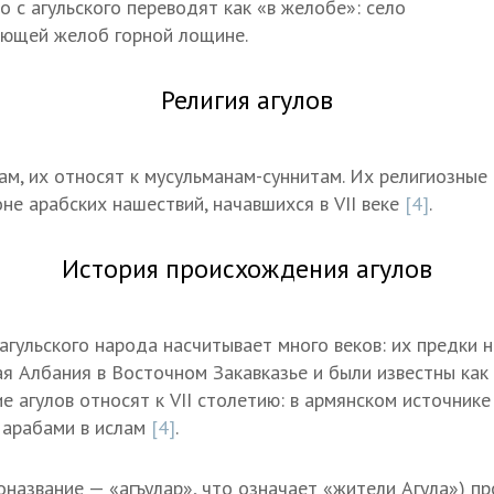
о с агульского переводят как «в желобе»: село
ающей желоб горной лощине.
Религия агулов
ам, их относят к мусульманам-суннитам. Их религиозные
не арабских нашествий, начавшихся в VII веке
[4]
.
История происхождения агулов
агульского народа насчитывает много веков: их предки 
ая Албания в Восточном Закавказье и были известны как 
е агулов относят к VII столетию: в армянском источнике
 арабами в ислам
[4]
.
оназвание — «агъулар», что означает «жители Агула») п