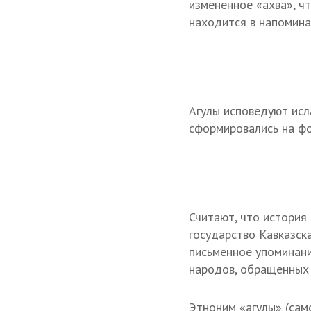
измененное «ахва», чт
находится в напомин
Агулы исповедуют исл
сформировались на фо
Считают, что история 
государство Кавказск
письменное упоминани
народов, обращенных
Этноним «агулы» (сам