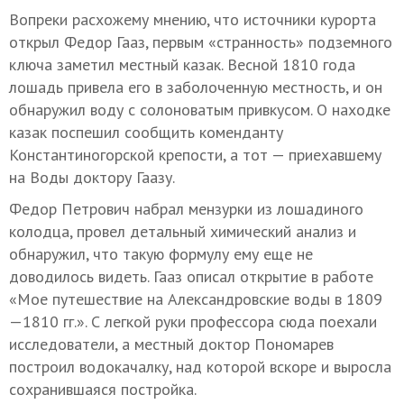
Вопреки расхожему мнению, что источники курорта
открыл Федор Гааз, первым «странность» подземного
ключа заметил местный казак. Весной 1810 года
лошадь привела его в заболоченную местность, и он
обнаружил воду с солоноватым привкусом. О находке
казак поспешил сообщить коменданту
Константиногорской крепости, а тот — приехавшему
на Воды доктору Гаазу.
Федор Петрович набрал мензурки из лошадиного
колодца, провел детальный химический анализ и
обнаружил, что такую формулу ему еще не
доводилось видеть. Гааз описал открытие в работе
«Мое путешествие на Александровские воды в 1809
—1810 гг.». С легкой руки профессора сюда поехали
исследователи, а местный доктор Пономарев
построил водокачалку, над которой вскоре и выросла
сохранившаяся постройка.