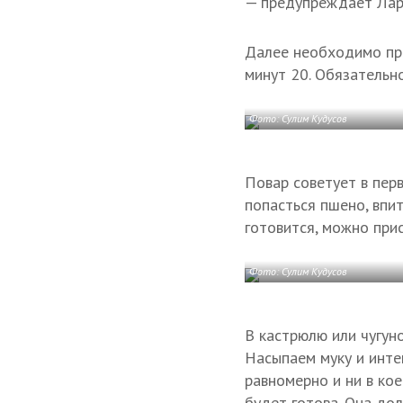
— предупреждает Лар
Далее необходимо при
минут 20. Обязательно
Фото: Сулим Кудусов
Повар советует в перв
попасться пшено, впи
готовится, можно прис
Фото: Сулим Кудусов
В кастрюлю или чугун
Насыпаем муку и инте
равномерно и ни в кое
будет готова. Она дол