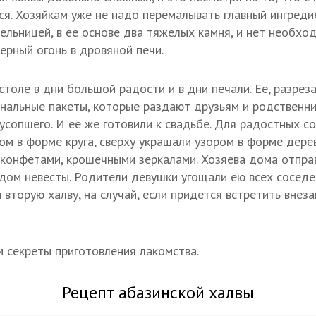
ся. Хозяйкам уже не надо перемалывать главный ингред
ельницей, в ее основе два тяжелых камня, и нет необхо
рный огонь в дровяной печи.
столе в дни большой радости и в дни печали. Ее, разрез
инальные пакеты, которые раздают друзьям и родственн
 усопшего. И ее же готовили к свадьбе. Для радостных с
м в форме круга, сверху украшали узором в форме дерев
конфетами, крошечными зеркалами. Хозяева дома отпра
дом невесты. Родители девушки угощали ею всех соседей
вторую халву, на случай, если придется встретить внеза
м секреты приготовления лакомства.
Рецепт абазинской халвы