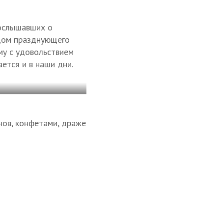
рослышавших о
 дом празднующего
му с удовольствием
ается и в наши дни.
нов, конфетами, драже