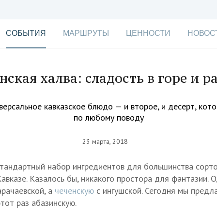
СОБЫТИЯ
МАРШРУТЫ
ЦЕННОСТИ
НОВОС
нская халва: сладость в горе и р
версальное кавказское блюдо — и второе, и десерт, кот
по любому поводу
23 марта, 2018
 стандартный набор ингредиентов для большинства сорто
Кавказе. Казалось бы, никакого простора для фантазии. 
арачаевской, а
чеченскую
с ингушской. Сегодня мы предл
тот раз абазинскую.