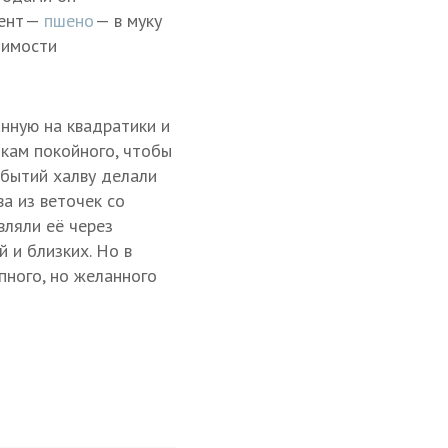
иент —
пшено
— в муку
димости
анную на квадратики и
икам покойного, чтобы
обытий халву делали
а из веточек со
вляли её через
 и близких. Но в
пного, но желанного