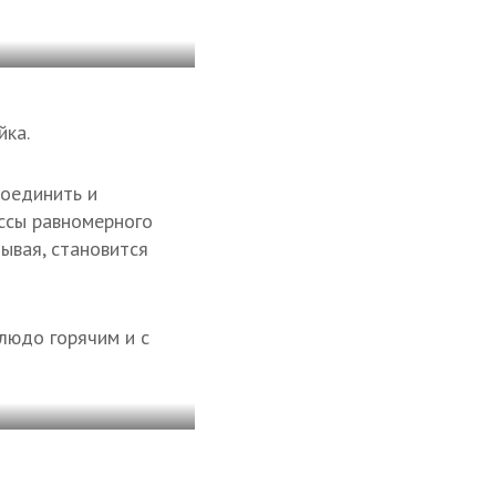
йка.
соединить и
ссы равномерного
тывая, становится
людо горячим и с