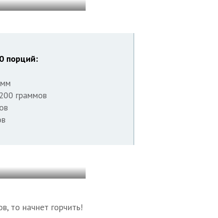
0 порций:
амм
200 граммов
ов
ов
в, то начнет горчить!