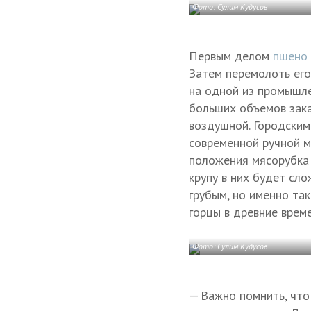
Фото: Сулим Кудусов
Первым делом
пшено
Затем перемолоть его 
на одной из промышле
больших объемов зака
воздушной. Городским
современной ручной м
положения мясорубка
крупу в них будет сло
грубым, но именно та
горцы в древние време
Фото: Сулим Кудусов
— Важно помнить, что 