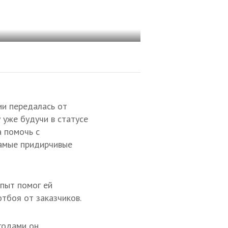
ии передалась от
 уже будучи в статусе
а помочь с
самые придирчивые
опыт помог ей
отбоя от заказчиков.
 годами он