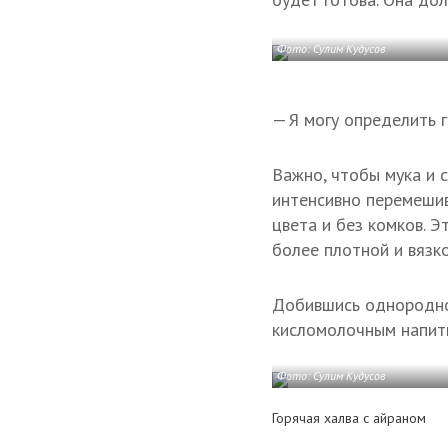
Фото: Сулим Кудусов
— Я могу определить г
Важно, чтобы мука и 
интенсивно перемеши
цвета и без комков. Э
более плотной и вязко
Добившись однороднос
кисломолочным напит
Фото: Сулим Кудусов
Горячая халва с айраном