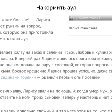
Накормить аул
Фото: Сулим Кудусов
И даже больше! — Лариса
ет руками на вопрос,
Лариса Малхозова
ы, которую она приготовила
мить один аул.
делает халву на заказ в селении Псыж. Любовь к кулинар
повара. В первый раз Ларисе довелось приготовить халву
не она колдовала на пару с соседкой, которая попросил
 сына. Боевое крещение Лариса прошла успешно, даже 
 сединами горянки
— оценили первый опыт хозяйки.
товил халву, Ларису звали на помощь. А когда умер муж, 
тавить на ноги троих сыновей. Теперь у мастерицы нет 
я халвы довольно сложный, и это несмотря на то, что с