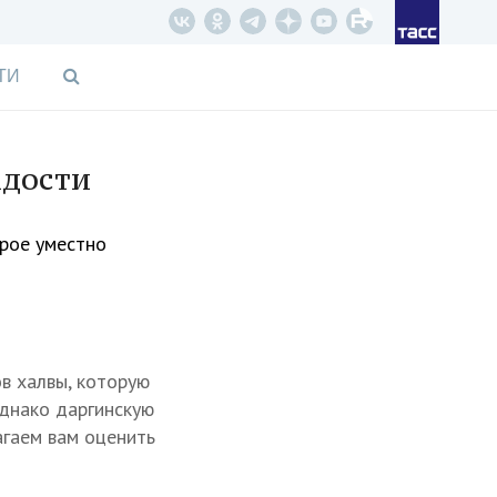
ТИ
адости
орое уместно
в халвы, которую
Однако даргинскую
агаем вам оценить