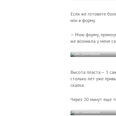
Если же готовите боле
или в форму.
— Мою форму, прямоуг
же возникла у меня са
Фото: Сулим Кудусов
Высота пласта — 3 сан
столько лет уже прив
скалка.
Через 20 минут еще те
Фото: Сулим Кудусов