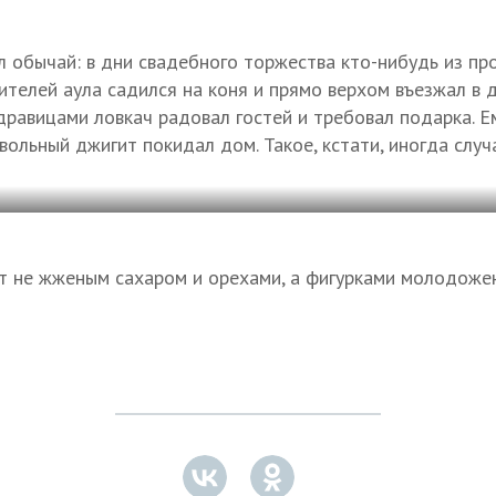
л обычай: в дни свадебного торжества кто-нибудь из п
телей аула садился на коня и прямо верхом въезжал в
дравицами ловкач радовал гостей и требовал подарка. Е
вольный джигит покидал дом. Такое, кстати, иногда случ
т не жженым сахаром и орехами, а фигурками молодоже