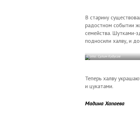
В старину существова
радостном событии жи
семейства. Шутками-з
подносили халву, и до
Фото: Сулим Кудусов
Теперь халву украшаю
и цукатами.
Мадина Хапаева