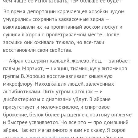
чем чаще ее использовать, тем больше ее будет.
Во время депортации карачаевцев хозяйки чудом
умудрились сохранить заквасочные зерна —
выкладывали их на пропитанный воском лоскут и
сушили в хорошо проветриваемом месте. После
засушки они оживали тяжело, но все-таки
восстановили свои свойства.
— Айран содержит кальций, железо, йод, — загибает
пальцы Марзият, — ниацин, тиамин, кучу витаминов
группы В. Хорошо восстанавливает кишечную
микрофлору. Находка для людей, залеченных
антибиотиками. Пить утром натощак — и
дисбактериозы с диатезами уйдут. В айране
присутствует и молочнокислое, и спиртовое
брожение, белок более расщеплен, поэтому он легче
и быстрее усваивается. Но все это — про домашний
айран. Насчет магазинного я вам не скажу. Я сорок
лет
живу своим хозяйством
и в магазине айран ни