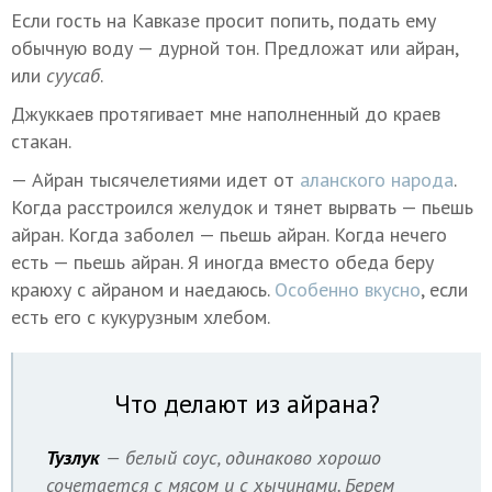
Если гость на Кавказе просит попить, подать ему
обычную воду — дурной тон. Предложат или айран,
или
суусаб
.
Джуккаев протягивает мне наполненный до краев
стакан.
— Айран тысячелетиями идет от
аланского народа
.
Когда расстроился желудок и тянет вырвать — пьешь
айран. Когда заболел — пьешь айран. Когда нечего
есть — пьешь айран. Я иногда вместо обеда беру
краюху с айраном и наедаюсь.
Особенно вкусно
, если
есть его с кукурузным хлебом.
Что делают из айрана?
Тузлук
— белый соус, одинаково хорошо
сочетается с мясом и с хычинами. Берем