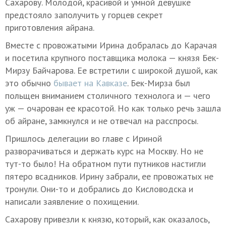
Сахарову. Молодой, красивой и умной девушке
предстояло заполучить у горцев секрет
приготовления айрана.
Вместе с провожатыми Ирина добралась до Карачая
и посетила крупного поставщика молока — князя Бек-
Мирзу Байчарова. Ее встретили с широкой душой, как
это обычно
бывает на Кавказе
. Бек-Мирза был
польщен вниманием столичного технолога и — чего
уж — очарован ее красотой. Но как только речь зашла
об айране, замкнулся и не отвечал на расспросы.
Пришлось делегации во главе с Ириной
разворачиваться и держать курс на Москву. Но не
тут-то было! На обратном пути путников настигли
пятеро всадников. Ирину забрали, ее провожатых не
тронули. Они-то и добрались до Кисловодска и
написали заявление о похищении.
Сахарову привезли к князю, который, как оказалось,