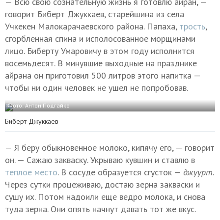
— Всю свою сознательную жизнь я готовлю айран, —
говорит Биберт Джуккаев, старейшина из села
Учкекен Малокарачаевского района. Папаха,
трость
,
сгорбленная спина и исполосованное морщинами
лицо. Биберту Умаровичу в этом году исполнится
восемьдесят. В минувшие выходные на празднике
айрана он приготовил 500 литров этого напитка —
чтобы ни один человек не ушел не попробовав.
Фото: Антон Подгайко
Биберт Джуккаев
— Я беру обыкновенное молоко, кипячу его, — говорит
он. — Сажаю закваску. Укрываю кувшин и ставлю в
теплое место
. В сосуде образуется сгусток —
джуурт
.
Через сутки процеживаю, достаю зерна закваски и
сушу их. Потом надоили еще ведро молока, и снова
туда зерна. Они опять начнут давать тот же вкус.