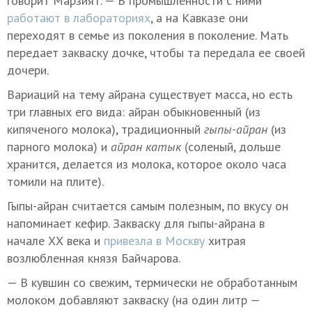
говорит Марзият. — В промышленности с ними
работают в лабораториях
, а на Кавказе они
переходят в семье из поколения в поколение. Мать
передает закваску дочке, чтобы та передала ее своей
дочери.
Вариаций на тему айрана существует масса, но есть
три главных его вида: айран обыкновенный (из
кипяченого молока), традиционный
гыпы-айран
(из
парного молока) и
айран катык
(соленый, дольше
хранится, делается из молока, которое около часа
томили на плите).
Гыпы-айран считается самым полезным, по вкусу он
напоминает кефир. Закваску для гыпы-айрана в
начале ХХ века и
привезла в Москву
хитрая
возлюбленная князя Байчарова.
— В кувшин со свежим, термически не обработанным
молоком добавляют закваску (на один литр —