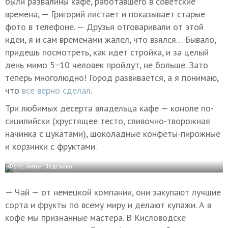
были развалины кафе, работавшего в советские
времена, — Григорий листает и показывает старые
фото в телефоне. — Друзья отговаривали от этой
идеи, я и сам временами жалел, что взялся… Бывало,
придешь посмотреть, как идет стройка, и за целый
день мимо 5−10 человек пройдут, не больше. Зато
теперь многолюдно! Город развивается, а я понимаю,
что
все верно сделал
.
Три любимых десерта владельца кафе — коноле по-
сицилийски (хрустящее тесто, сливочно-творожная
начинка с цукатами), шоколадные конфеты-пирожные
и корзинки с фруктами.
Фото: Антон Подгайко
— Чай — от немецкой компании, они закупают лучшие
сорта и фрукты по всему миру и делают купажи. А в
кофе мы признанные мастера. В Кисловодске