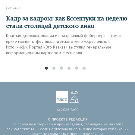
Событие
Кадр за кадром: как Ессентуки на неделю
стали столицей детского кино
Красная дорожка, овации и праздничный фейерверк — самые
яркие моменты фестиваля детского кино «Хрустальный
ИсточникЪ». Портал «Это Кавказ» выступил генеральным
информационным партнером фестиваля
© 2026 ТАСС
О ПРОЕКТЕ
РЕДАКЦИЯ
Все права на материалы и произведения, размещенные на сайте,
принадлежат ТАСС, если не указано иное. Мнение авторов публикаций
может не совпадать с мнением редакции.