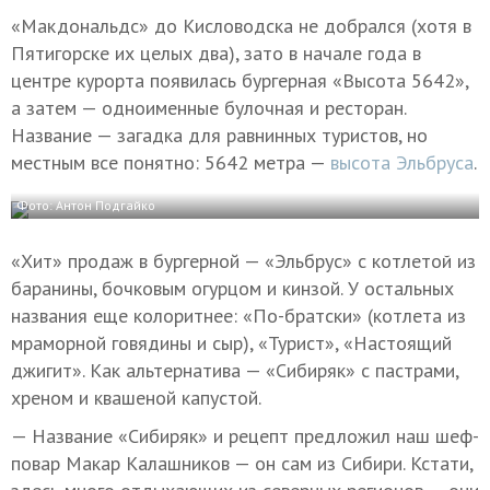
«Макдональдс» до Кисловодска не добрался (хотя в
Пятигорске их целых два), зато в начале года в
центре курорта появилась бургерная «Высота 5642»,
а затем — одноименные булочная и ресторан.
Название — загадка для равнинных туристов, но
местным все понятно: 5642 метра —
высота Эльбруса
.
Фото: Антон Подгайко
«Хит» продаж в бургерной — «Эльбрус» с котлетой из
баранины, бочковым огурцом и кинзой. У остальных
названия еще колоритнее: «По-братски» (котлета из
мраморной говядины и сыр), «Турист», «Настоящий
джигит». Как альтернатива — «Сибиряк» с пастрами,
хреном и квашеной капустой.
— Название «Сибиряк» и рецепт предложил наш шеф-
повар Макар Калашников — он сам из Сибири. Кстати,