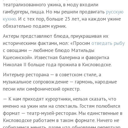
театрализованного ужина, в моду входили
гамбургеры, пицца. Но мы решили продвигать
русскую
кухню
. И с тех пор, больше 25 лет, на каждом ужине
обязательно подаем курник.
Актеры представляют блюда, приукрашивая их
историческими фактами, мол: «Просим
отведать рыбу
с овощами — любимое блюдо Матильды
Кшесинской». Известная балерина и фаворитка
Николая II больше года прожила в Кисловодске.
Интерьер ресторана — в советском стиле, а
музыкальное сопровождение — гармонь, народные
песни или симфонический оркестр.
— К нам приходят курортники, нельзя сказать, что
именно на ужин или на спектакль. Гостям полюбился
формат — театр-музей-ресторан. Мы единственные в
Кисловодске работаем в таком формате. Ничего не
собираемся менять, разве что обновляем репертуар.