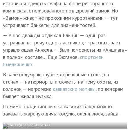
историю и сделать селфи на фоне ресторанного
комплекса, стилизованного под древний замок. Но
«Замок» живет не прохожими курортниками — тут
устраивают банкеты для знаменитостей.
— У нас дважды отдыхал Ельцин — один раз
устраивал встречу одноклассников, — рассказывает
управляющая Анжела. — Были юмористы из «Аншлага»
в полном составе… Еще Зюганов,
спортсмен
Емельяненко.
В зале полумрак, грубые деревянные столы, на
стенах — натюрморты и сюжеты на тему охоты, из
колонок — негромкие
кавказские мотивы
, по вечерам
бывает живая музыка.
Помимо традиционных кавказских блюд можно
заказать жареную дичь: косулю, оленя, лося, зайца.
Фото: Сергей Бобылев/ТАСС