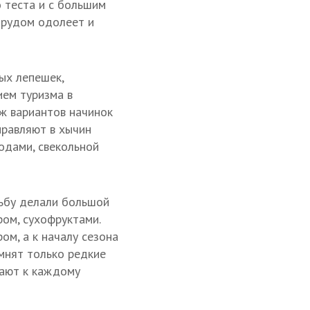
 теста и с большим
 трудом одолеет и
ых лепешек,
ием туризма в
уж вариантов начинок
правляют в хычин
годами, свекольной
дьбу делали большой
ром, сухофруктами.
ом, а к началу сезона
омнят только редкие
дают к каждому