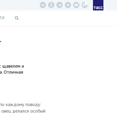
ТИ
т
с щавелем и
а. Отличная
 по каждому поводу:
и овец делался особый