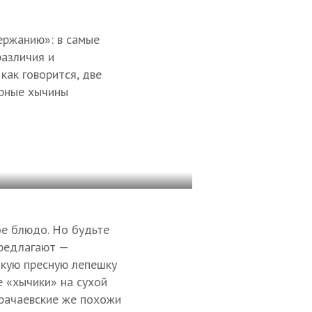
ержанию»: в самые
различия и
как говорится, две
ярные хычины
е блюдо. Но будьте
предлагают —
нкую пресную лепешку
е «хычики» на сухой
арачаевские же похожи