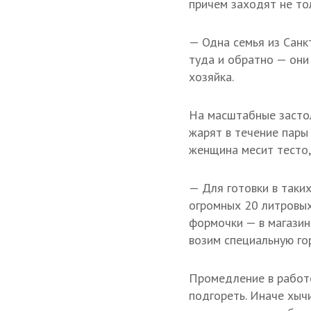
причем заходят не тол
— Одна семья из Санк
туда и обратно — они
хозяйка.
На масштабные застол
жарят в течение пары
женщина месит тесто,
— Для готовки в таки
огромных 20 литровых
формочки — в магазине
возим специальную го
Промедление в работе
подгореть. Иначе хычи