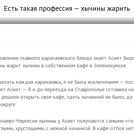
Есть такая профессия — хычины жарить
товления главного карачаевского блюда знает Асият Бид
нь жарит хычины в собственном кафе в Зеленокумске.
елать каждая карачаевка, я не была исключением — пос
ет Асият. — Я и до переезда на Ставрополье готовила н
 решили открыть свое кафе, здесь хычинной не было, да
округе.
чаево-Черкесии хычины у Асият получаются самыми что 
лыми, хрустящими, с нежной начинкой. В кафе отбоя нет