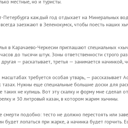
ько местные, но и туристы.
т-Петербурга каждый год отдыхает на Минеральных вод
 всегда заезжают в Зеленокумск, чтобы поесть наших хы
ья в Карачаево-Черкесии приглашают специальных «хы
 часов до тысячи штук. Зоны ответственности строго ра
 другая — раскатывает, третья — занимается начинкой, ч
х масштабах требуется особая утварь, — рассказывает Ас
 тазах. Нужны еще специальные большие доски для раск
 таких не купишь. Вот эту скалку и форму мне сделал от
релку и 30 литровый казан, в котором жарим хычины.
 смерти подобно: тесто не должно перестоять или заве
н будет лопаться при жарке, а начинка будет горчить. Е