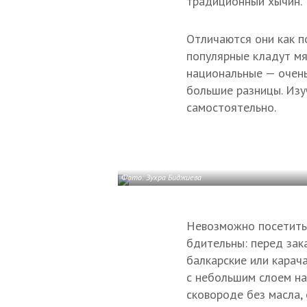
традиционный хычин.
Отличаются они как п
популярные кладут мяс
национальные — очень 
большие разницы. Изу
самостоятельно.
Фото: Зухра Биджиева
Невозможно посетить 
бдительны: перед зак
балкарские или карач
с небольшим слоем на
сковороде без масла,