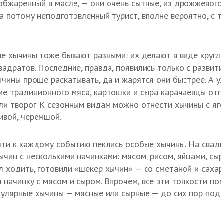
обжаренный в масле, — они очень сытные, из дрожжевого
 а потому неподготовленный турист, вполне вероятно, с
е хычины тоже бывают разными: их делают в виде кругл
адратов. Последние, правда, появились только с развит
ычины проще раскатывать, да и жарятся они быстрее. А 
оме традиционного мяса, картошки и сыра карачаевцы от
или творог. К сезонным видам можно отнести хычины с я
ивой, черемшой.
чти к каждому событию пеклись особые хычины. На сва
чин с несколькими начинками: мясом, рисом, яйцами, сы
 ходить, готовили «шекер хычин» — со сметаной и сахар
 начинку с мясом и сыром. Впрочем, все эти тонкости п
пулярные хычины — мясные или сырные — до сих пор по