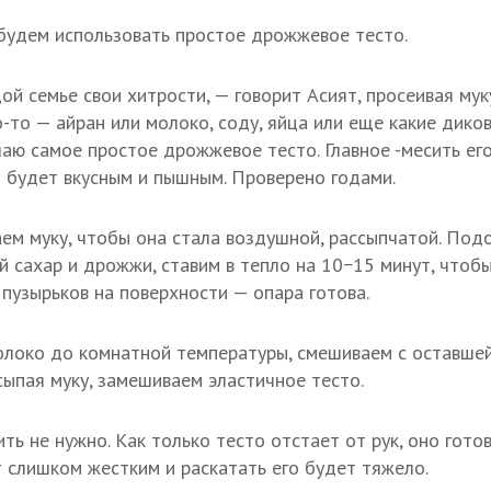
будем использовать простое дрожжевое тесто.
ой семье свои хитрости, — говорит Асият, просеивая мук
о-то — айран или молоко, соду, яйца или еще какие диков
елаю самое простое дрожжевое тесто. Главное -месить ег
о будет вкусным и пышным. Проверено годами.
ем муку, чтобы она стала воздушной, рассыпчатой. Под
ей сахар и дрожжи, ставим в тепло на 10−15 минут, что
 пузырьков на поверхности — опара готова.
локо до комнатной температуры, смешиваем с оставше
сыпая муку, замешиваем эластичное тесто.
ь не нужно. Как только тесто отстает от рук, оно гото
т слишком жестким и раскатать его будет тяжело.