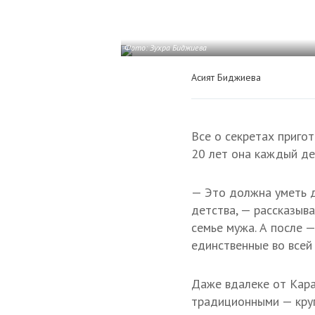
Фото: Зухра Биджиева
Асият Биджиева
Все о секретах приго
20 лет она каждый де
— Это должна уметь д
детства, — рассказыва
семье мужа. А после —
единственные во всей 
Даже вдалеке от Кара
традиционными — круг