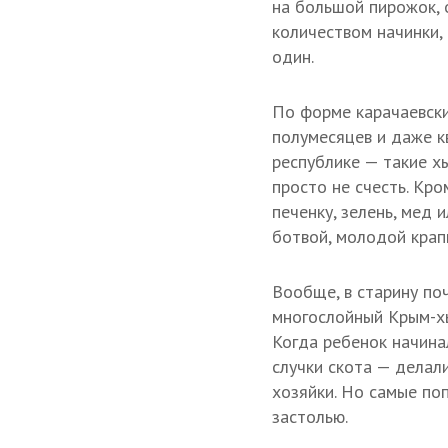
на большой пирожок, 
количеством начинки,
один.
По форме карачаевски
полумесяцев и даже кв
республике — такие х
просто не счесть. Кр
печенку, зелень, мед 
ботвой, молодой крап
Вообще, в старину по
многослойный Крым-хы
Когда ребенок начинал
случки скота — делали
хозяйки. Но самые по
застолью.