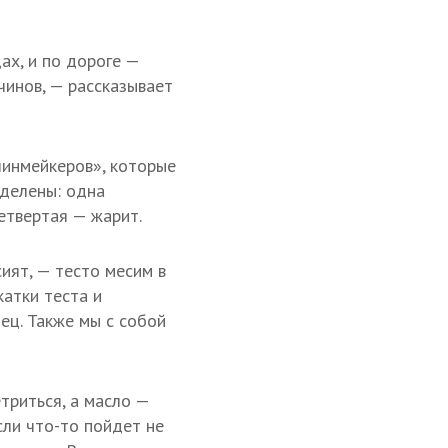
ах, и по дороге —
чинов, — рассказывает
чинмейкеров», которые
зделены: одна
етвертая — жарит.
ият, — тесто месим в
атки теста и
ец. Также мы с собой
триться, а масло —
сли что-то пойдет не