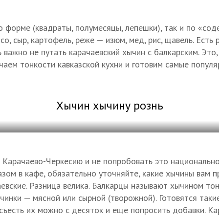
о форме (квадраты, полумесяцы, лепешки), так и по «сод
о, сыр, картофель, реже — изюм, мед, рис, щавель. Есть 
важно не путать карачаевский хычин с балкарским. Это, 
чаем тонкости кавказской кухни и готовим самые попул
Хычин хычину рознь
Карачаево-Черкесию и не попробовать это национально
азом в кафе, обязательно уточняйте, какие хычины вам 
аевские. Разница велика. Балкарцы называют хычином то
чинки — мясной или сырной (творожной). Готовятся таки
 съесть их можно с десяток и еще попросить добавки. К