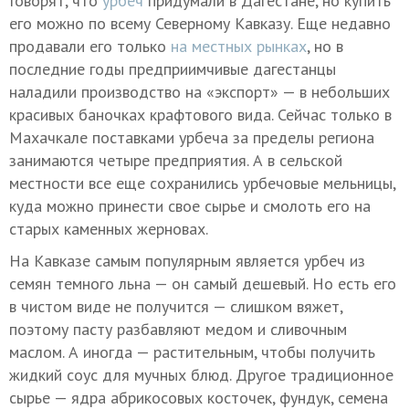
Говорят, что
урбеч
придумали в Дагестане, но купить
его можно по всему Северному Кавказу. Еще недавно
продавали его только
на местных рынках
, но в
последние годы предприимчивые дагестанцы
наладили производство на «экспорт» — в небольших
красивых баночках крафтового вида. Сейчас только в
Махачкале поставками урбеча за пределы региона
занимаются четыре предприятия. А в сельской
местности все еще сохранились урбечовые мельницы,
куда можно принести свое сырье и смолоть его на
старых каменных жерновах.
На Кавказе самым популярным является урбеч из
семян темного льна — он самый дешевый. Но есть его
в чистом виде не получится — слишком вяжет,
поэтому пасту разбавляют медом и сливочным
маслом. А иногда — растительным, чтобы получить
жидкий соус для мучных блюд. Другое традиционное
сырье — ядра абрикосовых косточек, фундук, семена