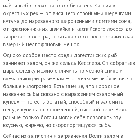
найти любого хвостатого обитателя Каспия и
окрестных рек — от висящего стройными шеренгами
кутума до нарезанного широченными ломтями сома,
от краснокнижных шамайки и каспийского лосося до
запретного осетра, спрятанного от посторонних глаз
в черный целлофановый мешок.
Однако особое место среди дагестанских рыб
занимает залом, он же сельдь Кесслера. От собратьев
царь-селедку можно отличить по черной спине и
впечатляющим размерам — отдельные рыбины весят
больше килограмма. Есть мнение, что народное
название рыбы связано с выражением «заломный
купец» — то есть богатый, способный и заломить
цену, и купить по заломленной, высокой цене. Ведь
раньше только богачи могли себе позволить эту
вкусную, жирную, но скоропортящуюся рыбу.
Сейчас из-за плотин и загрязнения Волги залом в