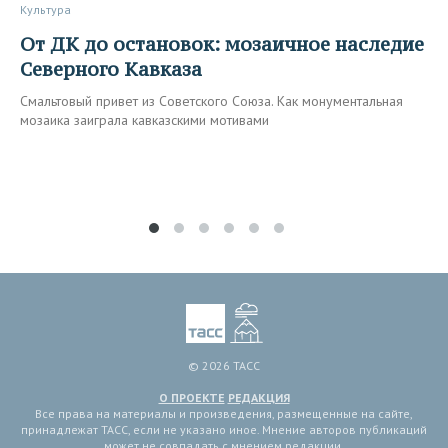
Культура
От ДК до остановок: мозаичное наследие
Северного Кавказа
Смальтовый привет из Советского Союза. Как монументальная
мозаика заиграла кавказскими мотивами
© 2026 ТАСС
О ПРОЕКТЕ
РЕДАКЦИЯ
Все права на материалы и произведения, размещенные на сайте,
принадлежат ТАСС, если не указано иное. Мнение авторов публикаций
может не совпадать с мнением редакции.