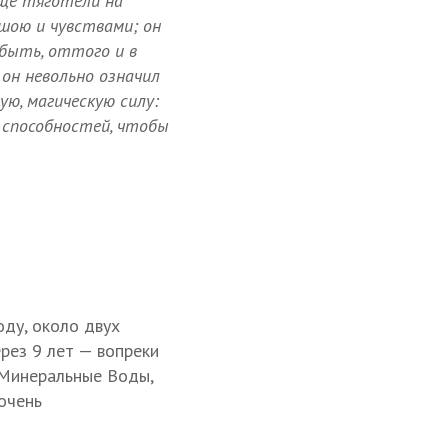
ещё тяготели на
ушою и чувствами; он
быть, оттого и в
 он невольно означил
ую, магическую силу:
 способностей, чтобы
оду, около двух
рез 9 лет — вопреки
 Минеральные Воды,
 очень