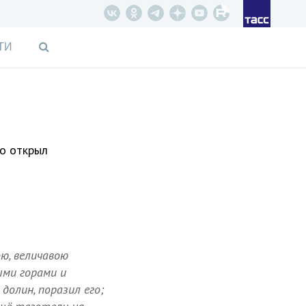
ТИ
Но открыл
ою, величавою
ыми горами и
долин, поразил его;