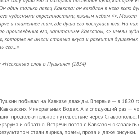
звал силу души его и разорвал последние цепи, которые 
Он один только певец Кавказа: он влюблен в него всею д
его чудесными окрестностями, южным небом <>. Может 
рче и пламеннее там, где душа его коснулась юга. На них
го произведения его, напитанные Кавказом, <> имели чудн
е, которые не имели столько вкуса и развития душевных
ть его…»
и «Несколько слов о Пушкине» (1834)
Пушкин побывал на Кавказе дважды. Впервые — в 1820 г
 Кавказских Минеральных Водах. А в следующий раз — че
ршил продолжительное путешествие через Ставрополье,
Арзрума и обратно. Встречи поэта с Кавказом оказались
езультатом стали лирика, поэмы, проза и даже рисунки.