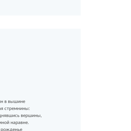
ин в вышине
ая стремнины:
однявшись вершины,
ной наравне.
в рожденье