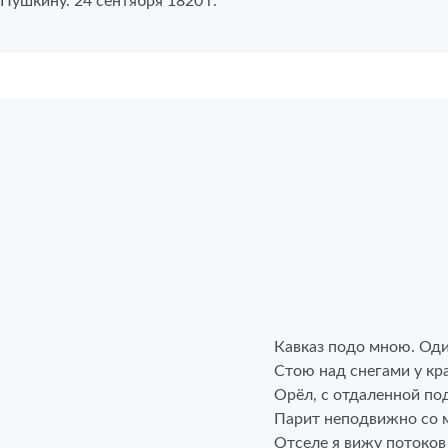
Пушкину. 24 сентября 1820 г.
Кавказ подо мною. Од
Стою над снегами у кр
Орёл, с отдаленной п
Парит неподвижно со м
Отселе я вижу потоко