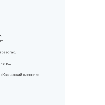
х,
т.
тревогах,
 неги…
 «Кавказский пленник»