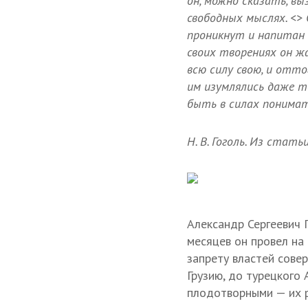
он, можно сказать, вы
свободных мыслях. <> 
проникнут и напитан 
своих творениях он жа
всю силу свою, и отто
им изумлялись даже т
быть в силах понима
Н. В. Гоголь. Из стать
Александр Сергеевич 
месяцев он провел на
запрету властей сове
Грузию, до турецкого 
плодотворными — их р