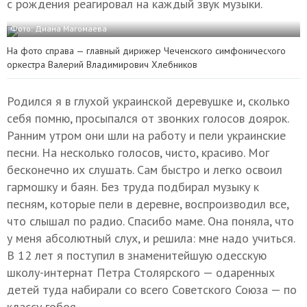
с рождения реагировал на каждый звук музыки.
Фото: Диана Магомаева
На фото справа — главный дирижер Чеченского симфонического
оркестра Валерий Владимирович Хлебников
Родился я в глухой украинской деревушке и, сколько
себя помню, просыпался от звонких голосов доярок.
Ранним утром они шли на работу и пели украинские
песни. На несколько голосов, чисто, красиво. Мог
бесконечно их слушать. Сам быстро и легко освоил
гармошку и баян. Без труда подбирал музыку к
песням, которые пели в деревне, воспроизводил все,
что слышал по радио. Спасибо маме. Она поняла, что
у меня абсолютный слух, и решила: мне надо учиться.
В 12 лет я поступил в знаменитейшую одесскую
школу-интернат Петра Столярского — одаренных
детей туда набирали со всего Советского Союза — по
классу гобоя.