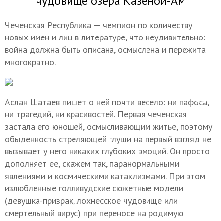
чудовище озера Казеной-Ам
Чеченская Республика — чемпион по количеству
новых имен и лиц в литературе, что неудивительно:
война должна быть описана, осмыслена и пережита
многократно.
Аслан Шатаев пишет о ней почти весело: ни пафоса,
ни трагедий, ни красивостей. Первая чеченская
застала его юношей, осмысливающим житье, поэтому
обыденность стреляющей глуши на первый взгляд не
вызывает у него никаких глубоких эмоций. Он просто
дополняет ее, скажем так, паранормальными
явлениями и космическими катаклизмами. При этом
излюбленные голливудские сюжетные модели
(девушка-призрак, лохнесское чудовище или
смертельный вирус) при переносе на родимую