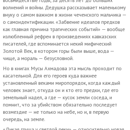
восьмидесятые годы, за десять лет до больших
волнений и войны. Дедушка рассказывает маленькому
внуку о самом важном в жизни чеченского мальчика —
о самоидентификации. «Забвение идеалов предков
как главная причина трагических событий» — вообще
излюбленный рефрен в произведениях кавказских
писателей, где вспоминается некий мифический
Золотой Век, в котором горы были выше, вода —
чище, а мораль — безусловной.
Но в книгах Мусы Ахмадова эта мысль проходит по
касательной. Для его героев куда важнее
установленный веками миропорядок, когда каждый
человек знает, откуда он и кто его предки, где его
земельный надел, а где — кусок земли соседа, и
помнит, что за убийством обязательно последует
возмездие — не только на небе, но и, в первую
очередь, на земле.
«Дикая груша у светлой реки» — относительно новая