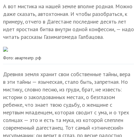
А вот мистика на нашей земле вполне родная. Можно
даже сказать, автохтонная. И чтобы разобраться, к
примеру, отчего в Дагестане последние десять лет
идет яростная битва внутри одной конфессии, — надо
читать рассказы Газимагомеда Галбацова.
Фото: авартеатр. рф
Древняя земля хранит свои собственные тайны, вера
в эти тайны — языческая, стало быть, запретная. Но
мистику, словно песню, из груди, брат, не известь:
истории о заколдованных местах, о безглазом
ребенке, что знает твою судьбу, о женщине с
мертвым младенцем, которая сводит с ума, и о трех
солнцах — это и есть та мука, из которой слеплен
современный дагестанец. Тот самый «этнический»
мусульманин: он верит в сглаз, по весне радостно