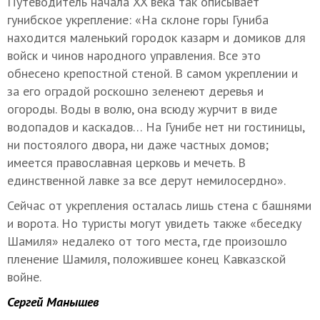
Путеводитель начала XX века так описывает
гунибское укрепление: «На склоне горы Гуниба
находится маленький городок казарм и домиков для
войск и чинов народного управления. Все это
обнесено крепостной стеной. В самом укреплении и
за его оградой роскошно зеленеют деревья и
огороды. Воды в волю, она всюду журчит в виде
водопадов и каскадов… На Гунибе нет ни гостиницы,
ни постоялого двора, ни даже частных домов;
имеется православная церковь и мечеть. В
единственной лавке за все дерут немилосердно».
Сейчас от укрепления осталась лишь стена с башнями
и ворота. Но туристы могут увидеть также «беседку
Шамиля» недалеко от того места, где произошло
пленение Шамиля, положившее конец Кавказской
войне.
Сергей Манышев