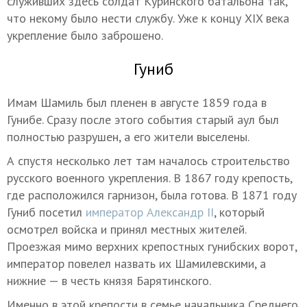
служивших здесь солдат Куринского батальона так,
что некому было нести службу. Уже к концу XIX века
укрепление было заброшено.
Гуниб
Имам Шамиль был пленен в августе 1859 года в
Гунибе. Сразу после этого события старый аул был
полностью разрушен, а его жители выселены.
А спустя несколько лет там началось строительство
русского военного укрепления. В 1867 году крепость,
где расположился гарнизон, была готова. В 1871 году
Гуниб посетил
император Александр II
, который
осмотрел войска и принял местных жителей.
Проезжая мимо верхних крепостных гунибских ворот,
император повелел назвать их Шамилевскими, а
нижние — в честь князя Барятинского.
Именно в этой крепости в семье начальника Среднего