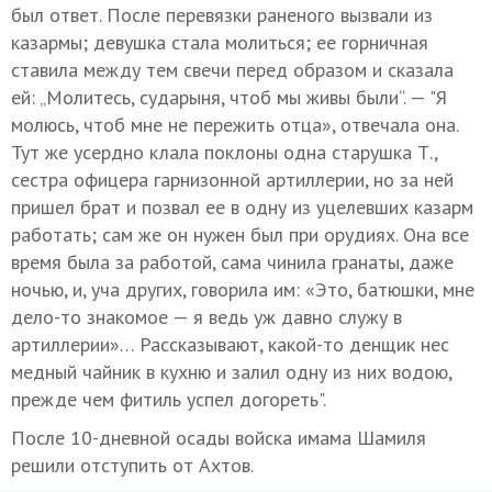
был ответ. После перевязки раненого вызвали из
казармы; девушка стала молиться; ее горничная
ставила между тем свечи перед образом и сказала
ей: „Молитесь, сударыня, чтоб мы живы были“. — "Я
молюсь, чтоб мне не пережить отца», отвечала она.
Тут же усердно клала поклоны одна старушка Т.,
сестра офицера гарнизонной артиллерии, но за ней
пришел брат и позвал ее в одну из уцелевших казарм
работать; сам же он нужен был при орудиях. Она все
время была за работой, сама чинила гранаты, даже
ночью, и, уча других, говорила им: «Это, батюшки, мне
дело-то знакомое — я ведь уж давно служу в
артиллерии»… Рассказывают, какой-то денщик нес
медный чайник в кухню и залил одну из них водою,
прежде чем фитиль успел догореть".
После 10-дневной осады войска имама Шамиля
решили отступить от Ахтов.