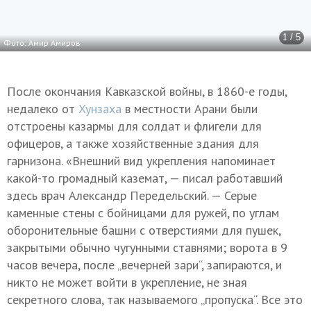
1 / 5
Фото: Амир Амиров
После окончания Кавказской войны, в 1860-е годы,
недалеко от
Хунзаха
в местности Арани были
отстроены казармы для солдат и флигели для
офицеров, а также хозяйственные здания для
гарнизона. «Внешний вид укрепления напоминает
какой-то громадный каземат, — писал работавший
здесь врач Александр Передельский. — Серые
каменные стены с бойницами для ружей, по углам
оборонительные башни с отверстиями для пушек,
закрытыми обычно чугунными ставнями; ворота в 9
часов вечера, после „вечерней зари“, запираются, и
никто не может войти в укрепление, не зная
секретного слова, так называемого „пропуска“. Все это