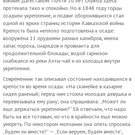
южным Дагестаном. Почти 10 лет служба здесь
протекала тихо и спокойно. Но в 1848 году горцы
осадили укрепление, и подвиг оборонявшихся стал
одной из ярких страниц истории Кавказской войны.
Крепость была неплохо подготовлена к осаде:
вооружена 11 орудиями разных калибров, имела
запас пороха, снарядов и провианта для
продолжительной блокады; водой гарнизон
снабжался из реки Ахты-чай и из колодца внутри
укрепления.
Современник так описывал состояние находившихся в
крепости во время осады: «На скамейке в казарме
сидел раненый; перед ним стояла молодая девушка и
перевязывала ему рану; она спрашивала: „Может ли
еще держаться укрепление?“ Ей отвечали, что надо
быть на все готовым, но что в крайности еще можно
умереть. По некотором молчании она опять спросила:
„Будем ли вместе?“ — „Если веруем, будем вместе“,