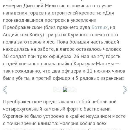
империи Дмитрий Милютин вспоминал о случае
нападения горцев на строителей крепости: «Для
производившихся построек в укреплении
Преображенском (близ прежнего аула
Ботлих
, на
Андийском Койсу) три роты Куринского пехотного
полка заготовляли лес. Пока большая часть людей
находилась на работе, в лагере оставалось человек
30 солдат при трех офицерах. 26 мая на эту горсть
людей внезапно напала шайка Каракуль-Магомы —
так неожиданно, что два офицера и 11 нижних чинов
были убиты, а третий офицер и 5 рядовых изранены».
1 / 5
Фото: Марина Львова
Преображенское представляло собой небольшой
четырехугольный каменный форт с бастионами.
Укрепление было устроено в крайне неудачном месте
с точки зрения климата: малярия косила всех