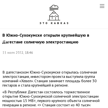
В Южно-Сухокумске открыли крупнейшую в
Дагестане солнечную электростанцию
Фото:
пресс-
служба
11 июля 2022, 18:46
правительства
Республики
Дагестан
В дагестанском Южно-Сухокумске открылась солнечная
электростанция, инвестором проекта выступила группа
компаний «Хевел». Станция занимает площадь более 30
гектаров и стала крупнейшей в регионе.
«В Республике Дагестан состоялось торжественное
открытие Южно-Сухокумской солнечной электростанции
мощностью 15 МВт, первого крупного объекта солнечной
генерации в регионе. <> Станция состоит из 40 тысяч