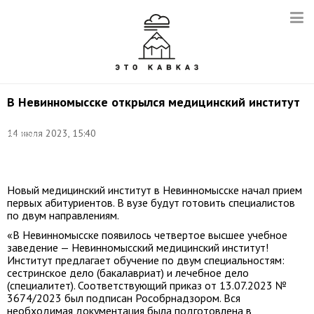
В Невинномысске открылся медицинский институт
Фото
(архив):
14 июля 2023, 15:40
Виталий
Невар/
ТАСС
Новый медицинский институт в Невинномысске начал прием
первых абитуриентов. В вузе будут готовить специалистов
по двум направлениям.
«В Невинномысске появилось четвертое высшее учебное
заведение — Невинномысский медицинский институт!
Институт предлагает обучение по двум специальностям:
сестринское дело (бакалавриат) и лечебное дело
(специалитет). Соответствующий приказ от
13.07.2023
№
3674/2023 был подписан Рособрнадзором. Вся
необходимая документация была подготовлена в