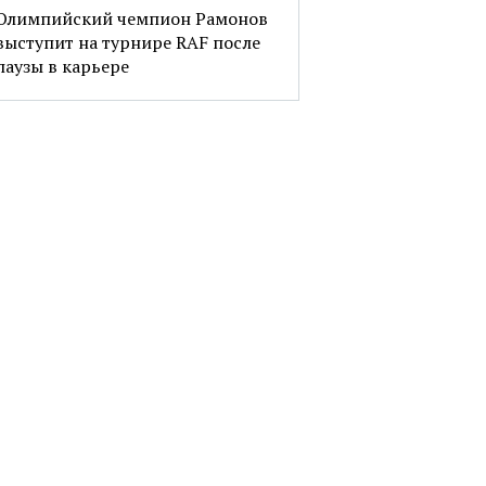
Олимпийский чемпион Рамонов
выступит на турнире RAF после
паузы в карьере