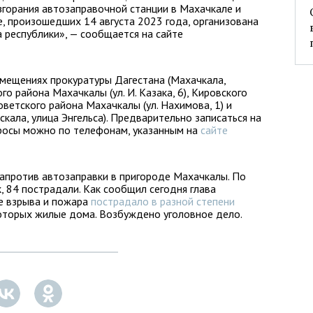
горания автозаправочной станции в Махачкале и
, произошедших 14 августа 2023 года, организована
 республики», — сообщается на сайте
омещениях прокуратуры Дагестана (Махачкала,
ого района Махачкалы (ул. И. Казака, 6), Кировского
оветского района Махачкалы (ул. Нахимова, 1) и
кала, улица Энгельса). Предварительно записаться на
росы можно по телефонам, указанным на
сайте
апротив автозаправки в пригороде Махачкалы. По
, 84 пострадали. Как сообщил сегодня глава
те взрыва и пожара
пострадало в разной степени
которых жилые дома. Возбуждено уголовное дело.