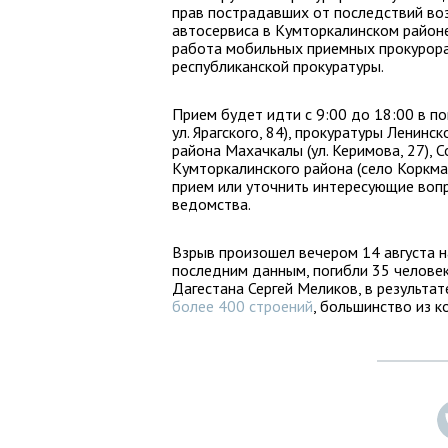
прав пострадавших от последствий воз
автосервиса в Кумторкалинском районе
работа мобильных приемных прокурора
республиканской прокуратуры.
Прием будет идти с 9:00 до 18:00 в п
ул. Ярагского, 84), прокуратуры Ленинск
района Махачкалы (ул. Керимова, 27), С
Кумторкалинского района (село Коркмас
прием или уточнить интересующие воп
ведомства.
Взрыв произошел вечером 14 августа н
последним данным, погибли 35 человек
Дагестана Сергей Меликов, в результа
более 400 строений
, большинство из 