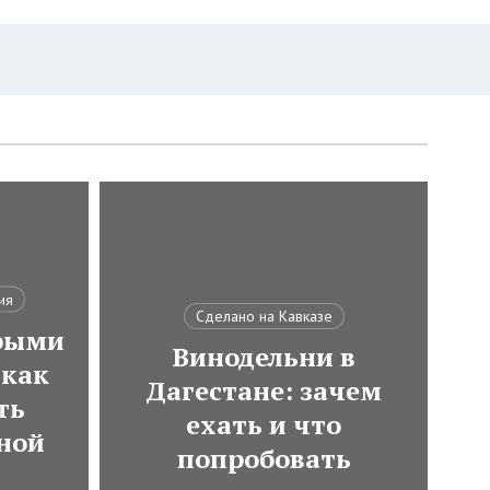
ия
Сделано на Кавказе
трыми
Винодельни в
как
Дагестане: зачем
ть
ехать и что
ной
попробовать