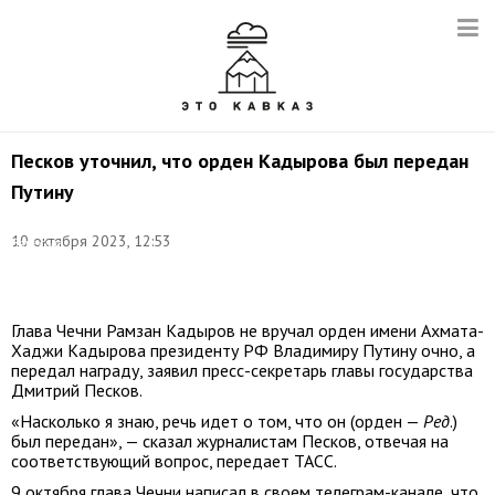
Песков уточнил, что орден Кадырова был передан
Путину
Фото:
10 октября 2023, 12:53
Вячеслав
Прокофьев/
ТАСС
Глава Чечни Рамзан Кадыров не вручал орден имени Ахмата-
Хаджи Кадырова президенту РФ Владимиру Путину очно, а
передал награду, заявил пресс-секретарь главы государства
Дмитрий Песков.
«Насколько я знаю, речь идет о том, что он (орден —
Ред
.)
был передан», — сказал журналистам Песков, отвечая на
соответствующий вопрос, передает ТАСС.
9 октября глава Чечни написал в своем телеграм-канале, что